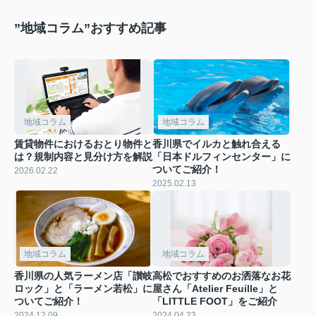
”地域コラム”おすすめ記事
地域コラム
地域コラム
賃貸物件におけるおとり物件と
香川県でイルカと触れ合える
は？規制内容と見分け方を解説
「日本ドルフィンセンター」に
ついてご紹介！
2026.02.22
2025.02.13
地域コラム
地域コラム
香川県の人気ラーメン店「讃岐
高松でおすすめのお洒落なお花
ロック」と「ラーメン若松」に
屋さん「Atelier Feuille」と
ついてご紹介！
「LITTLE FOOT」をご紹介
2024.12.09
2024.04.23