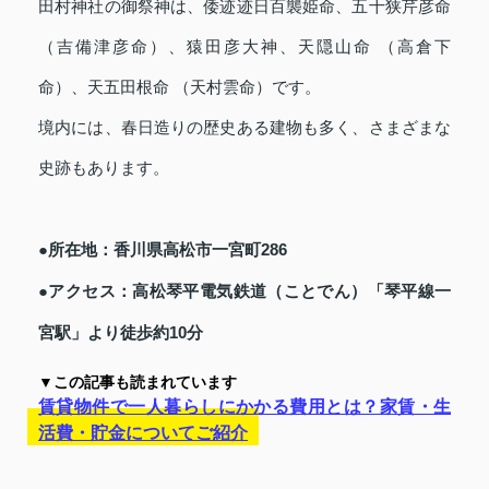
田村神社の御祭神は、倭迹迹日百襲姫命、五十狭芹彦命
（吉備津彦命）、猿田彦大神、天隠山命 （高倉下
命）、天五田根命 （天村雲命）です。
境内には、春日造りの歴史ある建物も多く、さまざまな
史跡もあります。
●所在地：香川県高松市一宮町286
●アクセス：高松琴平電気鉄道（ことでん）「琴平線一
宮駅」より徒歩約10分
▼この記事も読まれています
賃貸物件で一人暮らしにかかる費用とは？家賃・生
活費・貯金についてご紹介