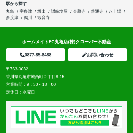
駅から探す
丸亀
宇多津
坂出
讃岐塩屋
金蔵寺
善通寺
八十場
多度津
鴨川
観音寺
ホームメイトFC丸亀店(株)クローバー不動産
0877-85-8488
お問い合わせ
〒763-0032
香川県丸亀市城西町２丁目8-15
営業時間：
9：30～18：00
定休日：
水曜日