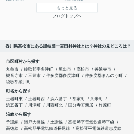
もっと見る
ブログトップへ
香川県高松市にある讃岐國一宮田村神社とは？神社の見どころは？
市区町村から探す
丸亀市
綾歌郡宇多津町
坂出市
高松市
善通寺市
観音寺市
三豊市
仲多度郡多度津町
仲多度郡まんのう町
綾歌郡綾川町
町名から探す
土器町東
土器町西
浜六番丁
郡家町
久米町
浜五番丁
川津町
川西町北
国分寺町新居
柞原町
沿線から探す
予讃線
瀬戸大橋線
土讃線
高松琴平電気鉄道琴平線
高徳線
高松琴平電気鉄道長尾線
高松琴平電気鉄道志度線