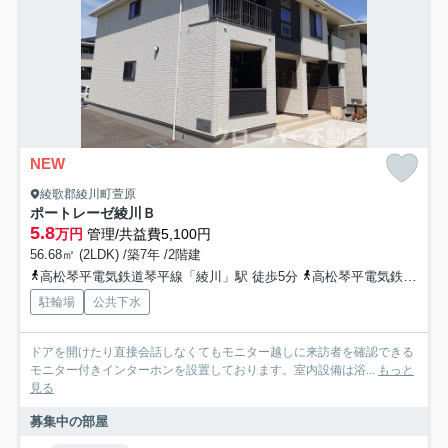
NEW
綾歌郡綾川町萱原
ポートレーゼ綾川Ｂ
5.8
万円
管理/共益費5,100円
56.68㎡ (2LDK) /築7年 /2階建
高松琴平電気鉄道琴平線「綾川」駅 徒歩5分
高松琴平電気鉄道琴平線「滝宮」駅 徒歩14分
駐輪場
公共下水
ドアを開けたり直接会話しなくてもモニター越しに来訪者を確認できる
モニター付きインターホンを設置しております。室内設備は浴...
もっと
見る
募集中の部屋