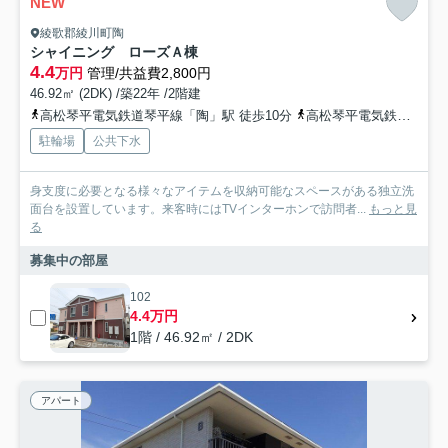
NEW
綾歌郡綾川町陶
シャイニング ローズＡ棟
4.4
万円
管理/共益費2,800円
46.92㎡ (2DK) /築22年 /2階建
高松琴平電気鉄道琴平線「陶」駅 徒歩10分
高松琴平電気鉄道琴平線「綾川」駅 徒歩21分
駐輪場
公共下水
身支度に必要となる様々なアイテムを収納可能なスペースがある独立洗
面台を設置しています。来客時にはTVインターホンで訪問者...
もっと見
る
募集中の部屋
102
4.4万円
1階 / 46.92㎡ / 2DK
アパート