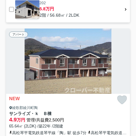
202
5.8万円
2階 / 56.68㎡ / 2LDK
アパート
NEW
綾歌郡綾川町陶
サンライズ・ｋ Ｂ棟
4.9
万円
管理/共益費2,500円
65.64㎡ (2LDK) /築22年 /2階建
高松琴平電気鉄道琴平線「陶」駅 徒歩7分
高松琴平電気鉄道琴平線「綾川」駅 徒歩25分