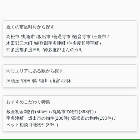
近くの市区町村から探す
高松市
丸亀市
坂出市
善通寺市
観音寺市
三豊市
木田郡三木町
綾歌郡宇多津町
仲多度郡琴平町
仲多度郡多度津町
仲多度郡まんのう町
同じエリアにある駅から探す
挿頭丘
畑田
陶
綾川
滝宮
羽床
おすすめこだわり特集
敷金礼金0物件(504件)
丸亀市の物件(393件)
宇多津町・坂出市の物件(280件)
高松市の物件(190件)
ペット相談可能物件(83件)