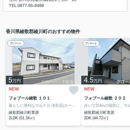
TEL:0877-85-8488
香川県綾歌郡綾川町のおすすめ物件
アパート
アパート
5
4.5
万円
万円
NEW
NEW
フォブール綾歌 １０１
フォブール綾歌 ２０２
暮らしに便利なマルナカ 滝宮店(スーパー)がこちらから224mのところにあります。リーズナブルな価格で敷金不要という魅力的な物件です。綾歌郡綾川町エリアで新たな生活を始めたいとお考えの方。賃貸情報のことなら当社にお任せ下さい。地域に密着しておりますので、確かな地域情報と賃貸情報をご紹介いたします。お気軽にお問い合わせ下さい。
綾歌郡綾川町萱原
綾歌郡綾川町萱原
2LDK (51.34㎡)
2DK (44.72㎡)