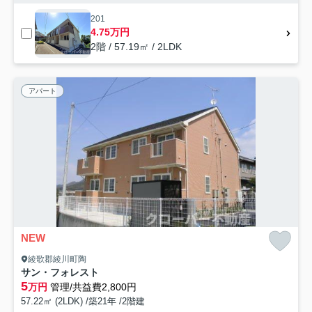
201
4.75万円
2階 / 57.19㎡ / 2LDK
アパート
NEW
綾歌郡綾川町陶
サン・フォレスト
5
万円
管理/共益費2,800円
57.22㎡ (2LDK) /築21年 /2階建