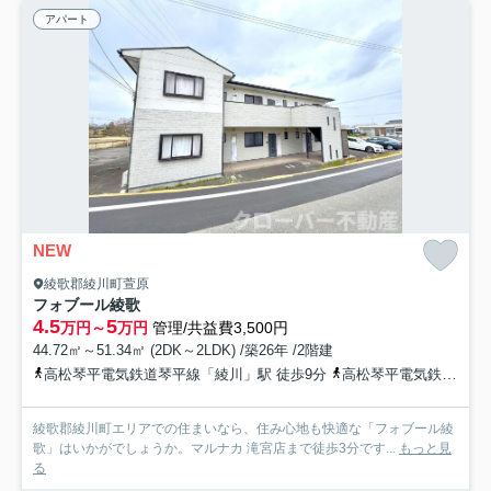
アパート
NEW
綾歌郡綾川町萱原
フォブール綾歌
4.5
5
万円～
万円
管理/共益費3,500円
44.72㎡～51.34㎡ (2DK～2LDK) /築26年 /2階建
高松琴平電気鉄道琴平線「綾川」駅 徒歩9分
高松琴平電気鉄道琴平線「陶」駅 徒歩17分
綾歌郡綾川町エリアでの住まいなら、住み心地も快適な「フォブール綾
歌」はいかがでしょうか。マルナカ 滝宮店まで徒歩3分です...
もっと見
る