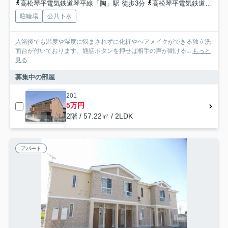
高松琴平電気鉄道琴平線「陶」駅 徒歩3分
高松琴平電気鉄道琴平線「綾川」駅 徒歩20分
駐輪場
公共下水
入浴後でも温度や湿度に悩まされずに化粧やヘアメイクができる独立洗
面台が付いております。通話ボタンを押せば相手の声が聞ける...
もっと
見る
募集中の部屋
201
5万円
2階 / 57.22㎡ / 2LDK
アパート