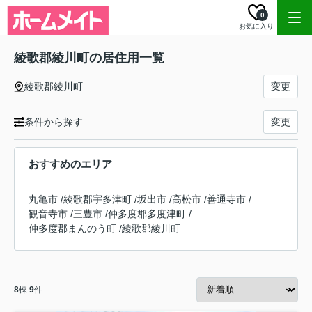
0
お気に入り
綾歌郡綾川町の居住用一覧
綾歌郡綾川町
変更
条件から探す
変更
おすすめのエリア
丸亀市
/
綾歌郡宇多津町
/
坂出市
/
高松市
/
善通寺市
/
観音寺市
/
三豊市
/
仲多度郡多度津町
/
仲多度郡まんのう町
/
綾歌郡綾川町
8
棟
9
件