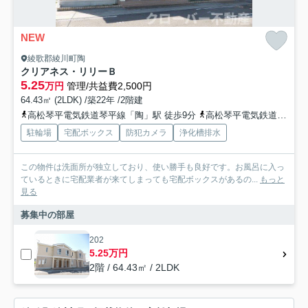
NEW
綾歌郡綾川町陶
クリアネス・リリーＢ
5.25
万円
管理/共益費2,500円
64.43㎡ (2LDK) /築22年 /2階建
高松琴平電気鉄道琴平線「陶」駅 徒歩9分
高松琴平電気鉄道琴平線「綾川」駅 徒歩20分
駐輪場
宅配ボックス
防犯カメラ
浄化槽排水
この物件は洗面所が独立しており、使い勝手も良好です。お風呂に入っ
ているときに宅配業者が来てしまっても宅配ボックスがあるの...
もっと
見る
募集中の部屋
202
5.25万円
2階 / 64.43㎡ / 2LDK