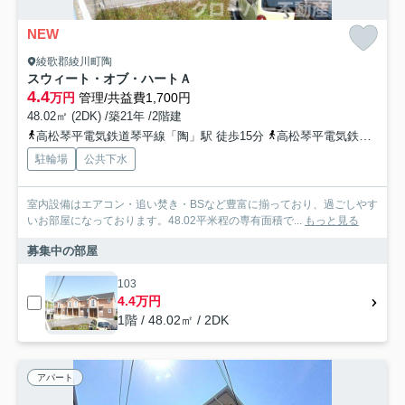
NEW
綾歌郡綾川町陶
スウィート・オブ・ハートＡ
4.4
万円
管理/共益費1,700円
48.02㎡ (2DK) /築21年 /2階建
高松琴平電気鉄道琴平線「陶」駅 徒歩15分
高松琴平電気鉄道琴平線「綾川」駅 徒歩27分
駐輪場
公共下水
室内設備はエアコン・追い焚き・BSなど豊富に揃っており、過ごしやす
いお部屋になっております。48.02平米程の専有面積で...
もっと見る
募集中の部屋
103
4.4万円
1階 / 48.02㎡ / 2DK
アパート