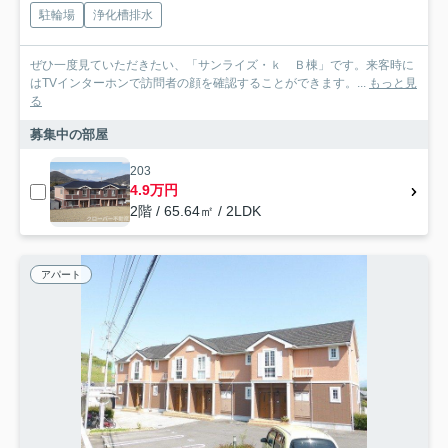
駐輪場
浄化槽排水
ぜひ一度見ていただきたい、「サンライズ・ｋ Ｂ棟」です。来客時に
はTVインターホンで訪問者の顔を確認することができます。...
もっと見
る
募集中の部屋
203
4.9万円
2階 / 65.64㎡ / 2LDK
アパート