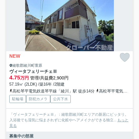
NEW
綾歌郡綾川町萱原
ヴィータフェリーチェⅢ
4.75
万円
管理/共益費2,900円
57.19㎡ (2LDK) /築16年 /2階建
高松琴平電気鉄道琴平線「綾川」駅 徒歩14分
高松琴平電気鉄道琴平線「陶」駅 徒歩14分
駐輪場
防犯カメラ
公共下水
「ヴィータフェリーチェⅢ」：綾歌郡綾川町エリアの新居にピッタリ。
入浴後でも湿気に悩まされずに化粧やヘアメイクができる独立...
もっと
見る
募集中の部屋