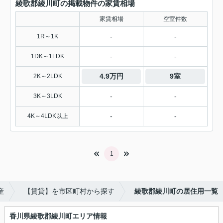
綾歌郡綾川町の掲載物件の家賃相場
家賃相場
空室件数
-
-
1R～1K
-
-
1DK～1LDK
4.9万円
9室
2K～2LDK
-
-
3K～3LDK
-
-
4K～4LDK以上
1
産
【賃貸】を市区町村から探す
綾歌郡綾川町の居住用一覧
香川県綾歌郡綾川町エリア情報