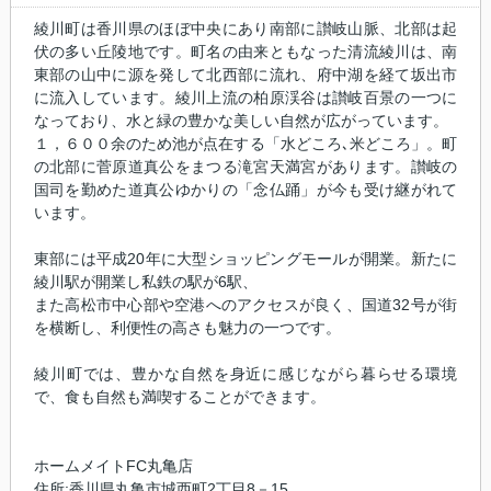
綾川町は香川県のほぼ中央にあり南部に讃岐山脈、北部は起
伏の多い丘陵地です。町名の由来ともなった清流綾川は、南
東部の山中に源を発して北西部に流れ、府中湖を経て坂出市
に流入しています。綾川上流の柏原渓谷は讃岐百景の一つに
なっており、水と緑の豊かな美しい自然が広がっています。
１，６００余のため池が点在する「水どころ､米どころ」。町
の北部に菅原道真公をまつる滝宮天満宮があります。讃岐の
国司を勤めた道真公ゆかりの「念仏踊」が今も受け継がれて
います。
東部には平成20年に大型ショッピングモールが開業。新たに
綾川駅が開業し私鉄の駅が6駅、
また高松市中心部や空港へのアクセスが良く、国道32号が街
を横断し、利便性の高さも魅力の一つです。
綾川町では、豊かな自然を身近に感じながら暮らせる環境
で、食も自然も満喫することができます。
ホームメイトFC丸亀店
住所:香川県丸亀市城西町2丁目8－15