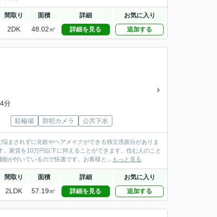
間取り
面積
詳細
お気に入り
2DK
48.02㎡
詳細を見る
追加する
4分
駐輪場
防犯カメラ
公共下水
に悩まされずに化粧やヘアメイクができる独立洗面台がありま
す。家賃を10万円以下に抑えることができます。住む人のこと
が付いているので快適です。お客様と...
もっと見る
間取り
面積
詳細
お気に入り
2LDK
57.19㎡
詳細を見る
追加する