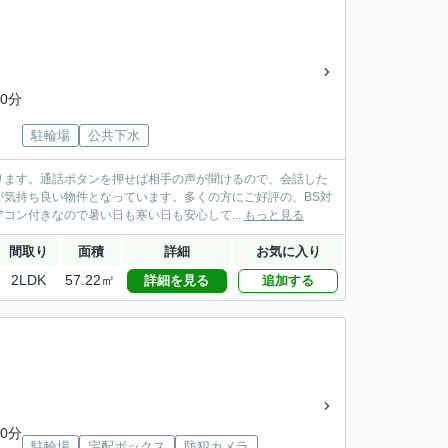
0分
駐輪場
公共下水
ります。通話ボタンを押せば相手の声が聞けるので、会話した
気持ち良い物件となっています。多くの方にご好評の、BS対
コン付きなので暑い日も寒い日も安心して...
もっと見る
間取り
面積
詳細
お気に入り
2LDK
57.22㎡
詳細を見る
追加する
0分
駐輪場
宅配ボックス
防犯カメラ