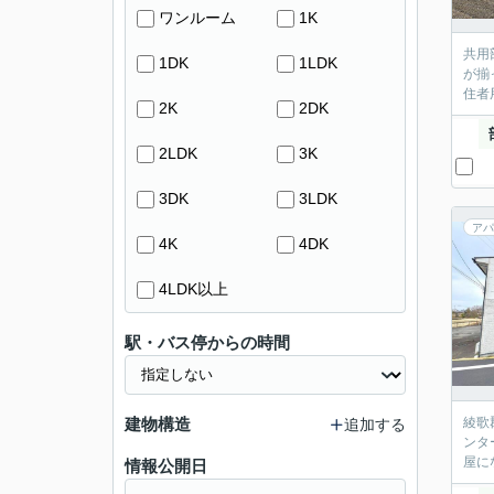
ワンルーム
1K
共用
1DK
1LDK
が揃
住者
2K
2DK
2LDK
3K
3DK
3LDK
アパ
4K
4DK
4LDK以上
駅・バス停からの時間
建物構造
綾歌
追加する
ンタ
屋に
情報公開日