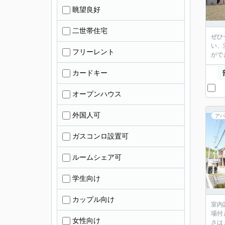
眺望良好
二世帯住宅
ぜひ
い、
フリーレント
がで
カードキー
オープンハウス
外国人可
アパ
ガスコンロ設置可
ルームシェア可
学生向け
カップル向け
室内
場付
女性向け
さは