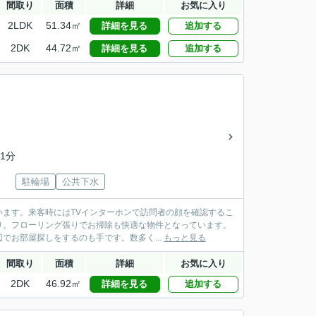
間取り
面積
詳細
お気に入り
2LDK
51.34㎡
詳細を見る
追加する
2DK
44.72㎡
詳細を見る
追加する
1分
駐輪場
公共下水
ます。来客時にはTVインターホンで訪問者の顔を確認するこ
り。フローリング張りでお掃除も快適な物件となっています。
お部屋探しをするのも手です。数多く...
もっと見る
間取り
面積
詳細
お気に入り
2DK
46.92㎡
詳細を見る
追加する