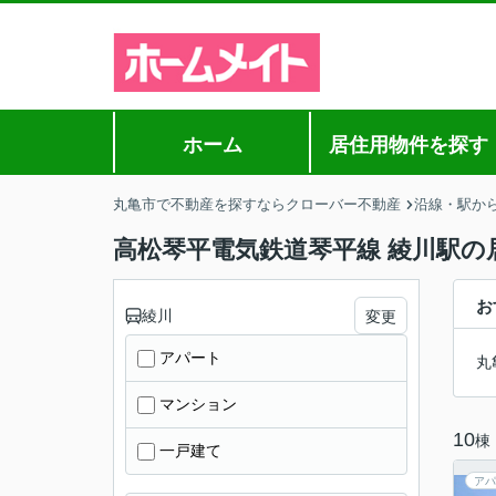
ホーム
居住用物件を探す
丸亀市で不動産を探すならクローバー不動産
沿線・駅か
高松琴平電気鉄道琴平線 綾川駅の
お
綾川
変更
アパート
丸
マンション
10
棟
一戸建て
アパ