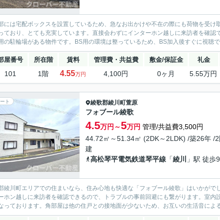
部には宅配ボックスを設置しているため、急なお出かけや不在の際にも荷物を受け
っており、とても充実しています。直接会わずにインターホン越しに来訪者を確認
用の駐輪場がある物件です。BS用の環境は整っているため、BS加入後すぐに視聴で
部屋番号
所在階
賃料
管理費・共益費
敷金/保証金
礼金
4.55
101
1階
4,100円
0ヶ月
5.55万円
万円
ート
綾歌郡綾川町
萱原
フォブール綾歌
4.5
5
万円～
万円
管理/共益費3,500円
44.72㎡～51.34㎡ (2DK～2LDK) /築26年 /
建
高松琴平電気鉄道琴平線
「
綾川
」駅 徒歩
郡綾川町エリアでの住まいなら、住み心地も快適な「フォブール綾歌」はいかがでし
ーホン越しに来訪者を確認できるので、トラブルの事前回避にも繋がります。室内設
なっております。角部屋は他の住戸との接地面が少ないため、お互いの生活音による隣