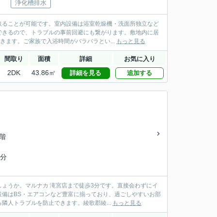
浄化槽排水
取ることが可能です。室内設備は浴室乾燥機・洗面所独立など
できるので、トラブルの事前回避にも繋がります。敷地内に居
きます。ご家族で入浴時間がバラバラとい...
もっと見る
間取り
面積
詳細
お気に入り
2DK
43.86㎡
詳細を見る
追加する
2階
9分
ょうか。マルナカ 滝宮店まで徒歩3分です。直接会わずにイ
備はBS・エアコンなど豊富に揃っており、過ごしやすいお部
人トラブルを防止できます。綾歌郡綾...
もっと見る