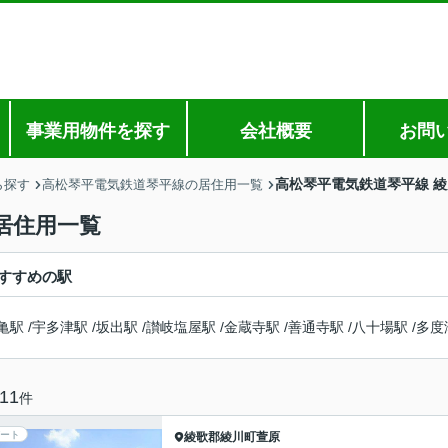
事業用物件を探す
会社概要
お問
高松琴平電気鉄道琴平線 
ら探す
高松琴平電気鉄道琴平線の居住用一覧
居住用一覧
すすめの駅
亀駅
/
宇多津駅
/
坂出駅
/
讃岐塩屋駅
/
金蔵寺駅
/
善通寺駅
/
八十場駅
/
多度
11
件
ート
綾歌郡綾川町
萱原