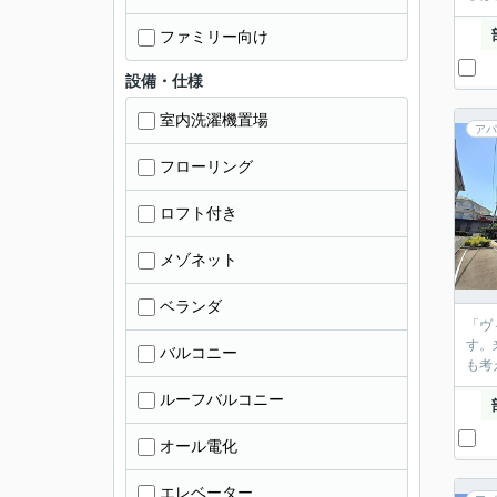
ファミリー向け
設備・仕様
室内洗濯機置場
アパ
フローリング
ロフト付き
メゾネット
ベランダ
「ヴ
す。
バルコニー
も考
ルーフバルコニー
オール電化
エレベーター