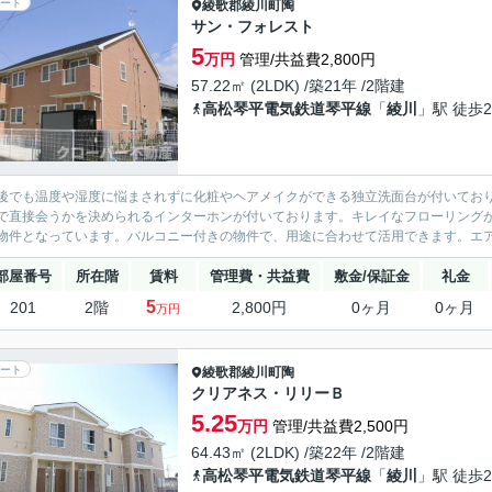
ート
綾歌郡綾川町
陶
サン・フォレスト
5
万円
管理/共益費2,800円
57.22㎡ (2LDK) /築21年 /2階建
高松琴平電気鉄道琴平線
「
綾川
」駅 徒歩2
後でも温度や湿度に悩まされずに化粧やヘアメイクができる独立洗面台が付いてお
で直接会うかを決められるインターホンが付いております。キレイなフローリングが
物件となっています。バルコニー付きの物件で、用途に合わせて活用できます。エア
部屋番号
所在階
賃料
管理費・共益費
敷金/保証金
礼金
5
201
2階
2,800円
0ヶ月
0ヶ月
万円
ート
綾歌郡綾川町
陶
クリアネス・リリーＢ
5.25
万円
管理/共益費2,500円
64.43㎡ (2LDK) /築22年 /2階建
高松琴平電気鉄道琴平線
「
綾川
」駅 徒歩2