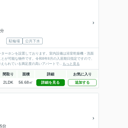
5分
駐輪場
公共下水
ンターホンを設置しております。室内設備は浴室乾燥機・洗面
とが可能な物件です。令和8年8月の入居期日指定ですので、
えられている満足度の高いアパートで...
もっと見る
間取り
面積
詳細
お気に入り
2LDK
56.68㎡
詳細を見る
追加する
5分