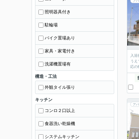
アパ
照明器具付き
駐輪場
バイク置場あり
家具・家電付き
入浴
うえ
洗濯機置場有
応の
構造・工法
外観タイル張り
キッチン
アパ
コンロ２口以上
食器洗い乾燥機
システムキッチン