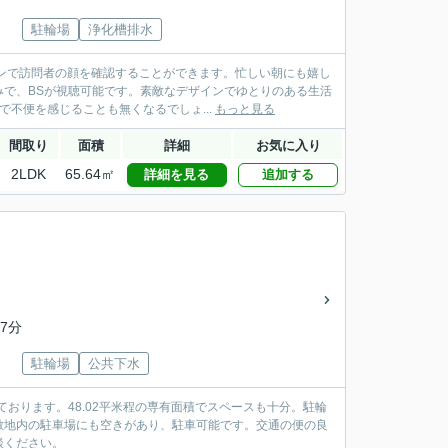
駐輪場
浄化槽排水
ンで訪問者の顔を確認することができます。忙しい朝にも嬉し
で、BSが視聴可能です。素敵なデザインでゆとりのある生活
不便を感じることも無くなるでしょ...
もっと見る
間取り
面積
詳細
お気に入り
2LDK
65.64㎡
詳細を見る
追加する
7分
駐輪場
公共下水
おります。48.02平米程の専有面積でスペースも十分。駐輪
敷地内の駐車場にも空きがあり、駐車可能です。交通の便の良
談ください。