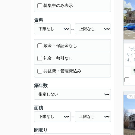
募集中のみ表示
賃料
～
敷金・保証金なし
「ボ
なく
礼金・敷引なし
す。
共益費・管理費込み
築年数
アパ
面積
～
間取り