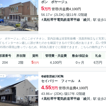
ボン ボヤージュ
5
万円
管理/共益費4,100円
56.17㎡ (2LDK) /築11年 /2階建
高松琴平電気鉄道琴平線
「
綾川
」駅 徒歩1
ン ボヤージュ」のここがイチオシ。室内設備は浴室乾燥機・洗面所独立など充実
てもインターホン越しに誰が来たのかを確認できるので安心感があります。広い空
BS用の環境は整っているため、BS加入後すぐに視聴できます。こちらの物件はアパ
部屋番号
所在階
賃料
管理費・共益費
敷金/保証金
礼金
5
204
2階
4,100円
0ヶ月
6万円
万円
ート
綾歌郡綾川町
陶
セイバリー フィール Ａ
4.55
万円
管理/共益費4,100円
43.86㎡ (2DK) /築17年 /2階建
高松琴平電気鉄道琴平線
「
綾川
」駅 徒歩2