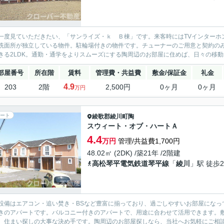
一度見ていただきたい、「サンライズ・ｋ Ｂ棟」です。来客時にはTVインターホ
洗面所が独立している物件。駐輪場付きの物件です。チューナーのご用意と契約のみ
きる2LDK。通勤・通学をよりスムーズにする陶周辺のお部屋に住めば、日々の移動で
部屋番号
所在階
賃料
管理費・共益費
敷金/保証金
礼金
4.9
203
2階
2,500円
0ヶ月
0ヶ月
万円
ート
綾歌郡綾川町
陶
スウィート・オブ・ハートＡ
4.4
万円
管理/共益費1,700円
48.02㎡ (2DK) /築21年 /2階建
高松琴平電気鉄道琴平線
「
綾川
」駅 徒歩2
設備はエアコン・追い焚き・BSなど豊富に揃っており、過ごしやすいお部屋になって
きのアパートです。バルコニー付きのアパートで、用途に合わせて活用できます。
、住まい探しの大事な決め手です。陶周辺のお部屋探しなら、当社へお気軽にご相