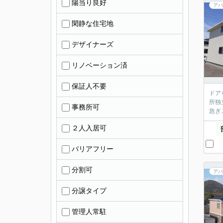
陽当り良好
アパ
閑静な住宅地
デザイナーズ
リノベーション済
保証人不要
ドア
所独
事務所可
急ぎ
２人入居可
バリアフリー
分割可
アパ
分譲タイプ
管理人常駐