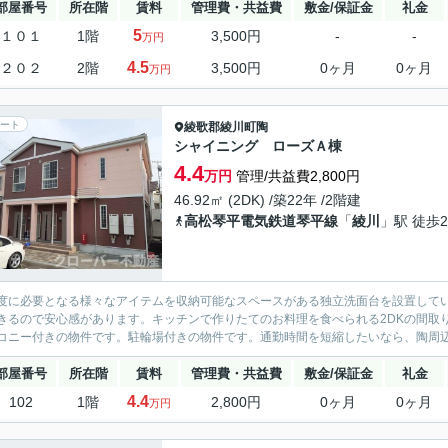
部屋番号
所在階
賃料
管理費・共益費
敷金/保証金
礼金
5
１０１
1階
3,500円
-
-
万円
4.5
２０２
2階
3,500円
0ヶ月
0ヶ月
万円
ート
綾歌郡綾川町
陶
シャイニング ローズＡ棟
4.4
万円
管理/共益費2,800円
46.92㎡ (2DK) /築22年 /2階建
高松琴平電気鉄道琴平線
「
綾川
」駅 徒歩2
度に必要となる様々なアイテムを収納可能なスペースがある独立洗面台を設置してい
きるので安心感があります。キッチンで作りたてのお料理を食べられる2DKの間取
コニー付きの物件です。駐輪場付きの物件です。通勤時間を短縮したいなら、陶周辺で
部屋番号
所在階
賃料
管理費・共益費
敷金/保証金
礼金
4.4
102
1階
2,800円
0ヶ月
0ヶ月
万円