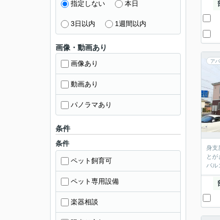
指定しない
本日
3日以内
1週間以内
画像・動画あり
アパ
画像あり
動画あり
パノラマあり
条件
条件
身支
とが
ペット飼育可
バル
ペット専用設備
楽器相談