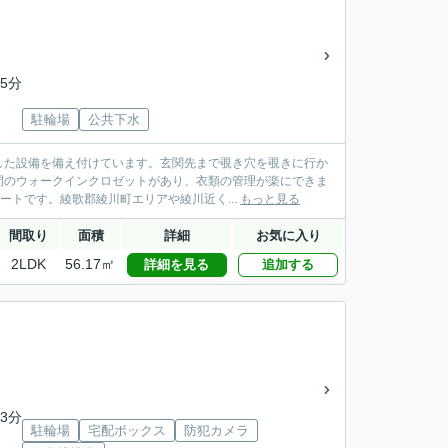
5分
駐輪場
公共下水
した設備を備え付けています。玄関先まで覗き穴を覗きに行か
間のウォークインクロゼットがあり、衣類の管理が楽にできま
ートです。綾歌郡綾川町エリアや綾川近く...
もっと見る
間取り
面積
詳細
お気に入り
2LDK
56.17㎡
詳細を見る
追加する
3分
駐輪場
宅配ボックス
防犯カメラ