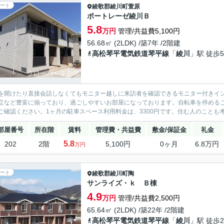
ート
綾歌郡綾川町
萱原
ポートレーゼ綾川Ｂ
5.8
万円
管理/共益費5,100円
56.68㎡ (2LDK) /築7年 /2階建
高松琴平電気鉄道琴平線
「
綾川
」駅 徒歩
を開けたり直接会話しなくてもモニター越しに来訪者を確認できるモニター付きイ
立など豊富に揃っており、過ごしやすいお部屋になっております。自転車を停めるこ
ご確認ください。1ヶ月の駐車スペース利用料金は、3300円です。住む人のことも考
部屋番号
所在階
賃料
管理費・共益費
敷金/保証金
礼金
5.8
202
2階
5,100円
0ヶ月
6.8万円
万円
ート
綾歌郡綾川町
陶
サンライズ・ｋ Ｂ棟
4.9
万円
管理/共益費2,500円
65.64㎡ (2LDK) /築22年 /2階建
高松琴平電気鉄道琴平線
「
綾川
」駅 徒歩2