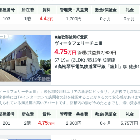
部屋番号
所在階
賃料
管理費・共益費
敷金/保証金
礼金
4.4
103
1階
1,700円
0ヶ月
0ヶ月
万円
ート
綾歌郡綾川町
萱原
ヴィータフェリーチェⅢ
4.75
万円
管理/共益費2,900円
57.19㎡ (2LDK) /築16年 /2階建
高松琴平電気鉄道琴平線
「
綾川
」駅 徒歩1
ィータフェリーチェⅢ」：綾歌郡綾川町エリアの新居にピッタリ。入浴後でも湿気
来客時にはTVインターホンで訪問者の顔を確認することがきるので安心感がありま
えられている満足度の高いアパートです。浴槽内の湯が冷めたときでも、追い焚き機能
部屋番号
所在階
賃料
管理費・共益費
敷金/保証金
礼金
4.75
201
2階
2,900円
0ヶ月
5.75万円
万円