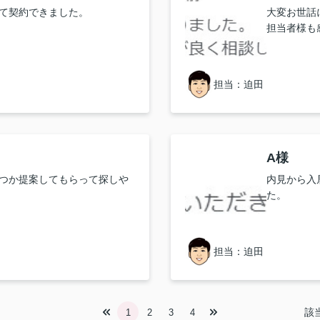
て契約できました。
大変お世話
担当者様も
担当：迫田
A様
つか提案してもらって探しや
内見から入
た。
担当：迫田
該
1
2
3
4