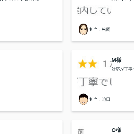
担当：松岡
M様
対応が丁寧
担当：迫田
O様