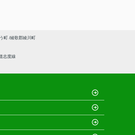
う町
綾歌郡綾川町
道志度線