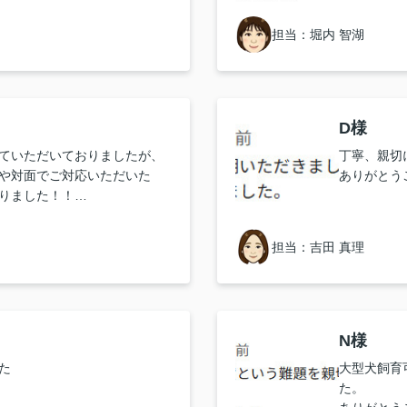
り、本当に
おかげで、
担当：堀内 智湖
き、「こん
感動しまし
スムーズさ
ません！
本当にあり
D様
ていただいておりましたが、
丁寧、親切
や対面でご対応いただいた
ありがとう
りました！！
ピーディに対応をしてくださ
担当：吉田 真理
とてもいいので信頼できま
思います。
N様
た
大型犬飼育
た。