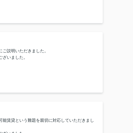
安心して手続きを進められました。
慌ただしい中でもスムーズに新生活をスタートで
なに完璧に対応してくれる担当者がいるんだ！」と
た。堀内さんのサポートなしでは、この引っ越しの
はありえなかったと思います。本当に感謝しかあり
がとうございました。
にご説明いただきました。
ございました。
可能賃貸という難題を親切に対応していただきまし