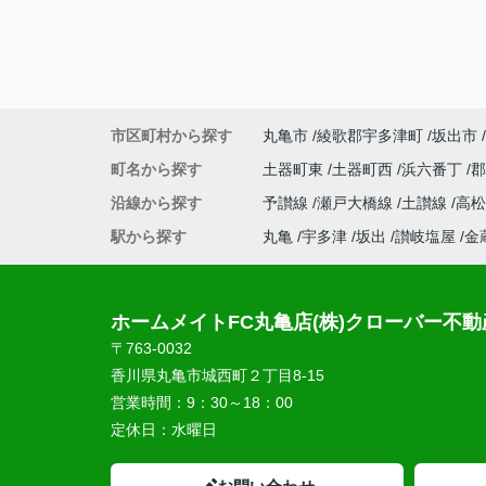
市区町村から探す
丸亀市
綾歌郡宇多津町
坂出市
町名から探す
土器町東
土器町西
浜六番丁
沿線から探す
予讃線
瀬戸大橋線
土讃線
高
駅から探す
丸亀
宇多津
坂出
讃岐塩屋
金
ホームメイトFC丸亀店(株)クローバー不動
〒763-0032
香川県丸亀市城西町２丁目8-15
営業時間：
9：30～18：00
定休日：
水曜日