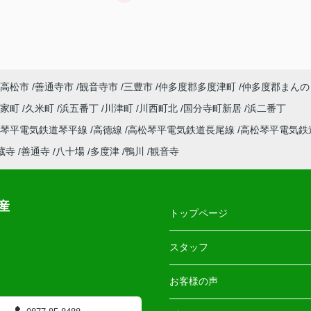
高松市
善通寺市
観音寺市
三豊市
仲多度郡多度津町
仲多度郡まんの
郡家町
久米町
浜五番丁
川津町
川西町北
国分寺町新居
浜二番丁
松琴平電気鉄道琴平線
高徳線
高松琴平電気鉄道長尾線
高松琴平電気鉄
蔵寺
善通寺
八十場
多度津
鴨川
観音寺
産
トップページ
スタッフ
お客様の声