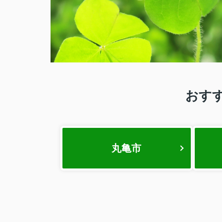
おす
丸亀市