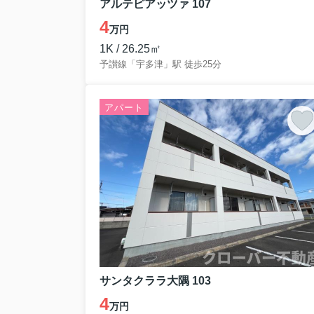
アルテピアッツァ 107
4
万円
1K / 26.25㎡
予讃線「宇多津」駅 徒歩25分
アパート
サンタクララ大隅 103
4
万円