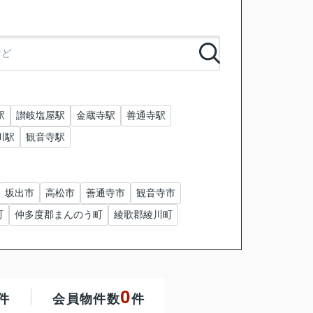
駅
讃岐塩屋駅
金蔵寺駅
善通寺駅
川駅
観音寺駅
坂出市
高松市
善通寺市
観音寺市
町
仲多度郡まんのう町
綾歌郡綾川町
0
件
会員物件数
件