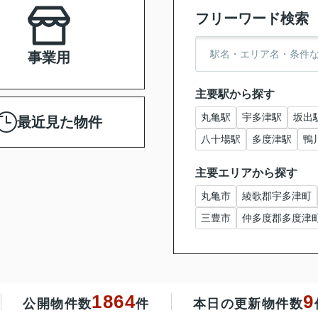
フリーワード検索
事業用
主要駅から探す
丸亀駅
宇多津駅
坂出
最近見た物件
八十場駅
多度津駅
鴨
主要エリアから探す
丸亀市
綾歌郡宇多津町
三豊市
仲多度郡多度津
1864
9
公開物件数
件
本日の更新物件数