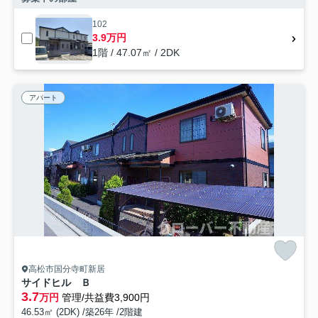
102
3.9万円
1階 / 47.07㎡ / 2DK
アパート
高松市国分寺町新居
サイドヒル Ｂ
3.7
万円
管理/共益費3,900円
46.53㎡ (2DK) /築26年 /2階建