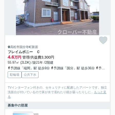
高松市国分寺町新居
フレイムポニー Ｃ
4.6
万円
管理/共益費3,300円
55.97㎡ (2LDK) /築21年 /2階建
予讃線「端岡」駅 徒歩9分
予讃線「国分」駅 徒歩36分
予讃線「鬼無」駅 徒歩49分
駐輪場
公共下水
TVインターフォン付きの、セキュリティに配慮したアパートです。独立
洗面台が付いているので床が水で濡れたり鏡が曇ったりしに...
もっと見
る
募集中の部屋
101