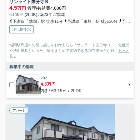
サンライト国分寺Ｂ
4.5
万円
管理/共益費4,000円
63.19㎡ (2LDK) /築23年 /2階建
予讃線「端岡」駅 徒歩11分
予讃線「鬼無」駅 徒歩36分
予讃線「国分」駅 徒歩40分
浄化槽排水
端岡駅周辺への引っ越しをお考えなら「サンライト国分寺Ｂ」。化粧品
や洗面道具といった小物をまとめて収納できる独立洗面台が付...
もっと
見る
募集中の部屋
202
4.5万円
2階 / 63.19㎡ / 2LDK
アパート