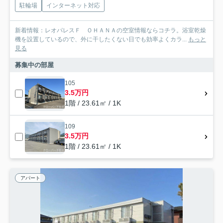
駐輪場
インターネット対応
新着情報：レオパレスＦ ＯＨＡＮＡの空室情報ならコチラ。浴室乾燥
機を設置しているので、外に干したくない日でも効率よくカラ...
もっと
見る
募集中の部屋
105
3.5万円
1階 / 23.61㎡ / 1K
109
3.5万円
1階 / 23.61㎡ / 1K
アパート