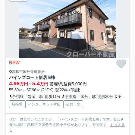
NEW
高松市国分寺町新居
パインズコート新居 E棟
4.98
5.4
万円～
万円
管理/共益費5,000円
55.89㎡～57.96㎡ (2LDK) /築22年 /2階建
予讃線「端岡」駅 徒歩11分
予讃線「国分」駅 徒歩30分
予讃線「讃岐府中」駅 徒歩52分
駐輪場
インターネット対応
公共下水
ぜひ一度見ていただきたい、「パインズコート新居 E棟」です。徒歩9
分の場所に高松市立国分寺北部小学校があります。玄関先ま...
もっと見
る