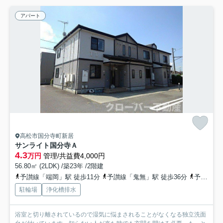
アパート
高松市国分寺町新居
サンライト国分寺Ａ
4.3
万円
管理/共益費4,000円
56.80㎡ (2LDK) /築23年 /2階建
予讃線「端岡」駅 徒歩11分
予讃線「鬼無」駅 徒歩36分
予讃線「国分」駅 徒歩41分
駐輪場
浄化槽排水
浴室と切り離されているので湿気に悩まされることがなくなる独立洗面