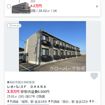
202
4.2万円
2階 / 28.02㎡ / 1K
アパート
高松市国分寺町新居
レオパレスＦ ＯＨＡＮＡ
3.5
万円
管理/共益費6,500円
23.61㎡ (1K) /築17年 /2階建
予讃線「端岡」駅 徒歩14分
予讃線「国分」駅 徒歩22分
予讃線「讃岐府中」駅 徒歩48分