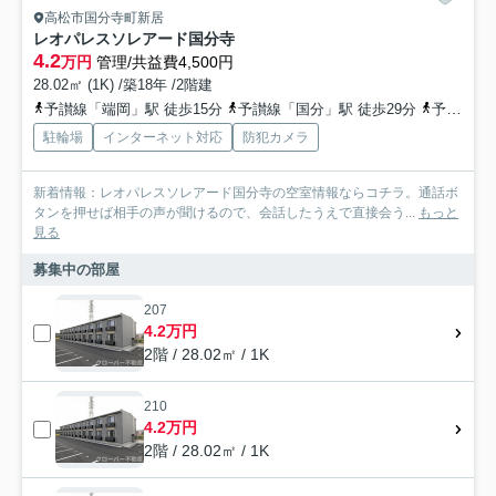
高松市国分寺町新居
レオパレスソレアード国分寺
4.2
万円
管理/共益費4,500円
28.02㎡ (1K) /築18年 /2階建
予讃線「端岡」駅 徒歩15分
予讃線「国分」駅 徒歩29分
予讃線「讃岐府中」駅 徒歩49分
駐輪場
インターネット対応
防犯カメラ
新着情報：レオパレスソレアード国分寺の空室情報ならコチラ。通話ボ
タンを押せば相手の声が聞けるので、会話したうえで直接会う...
もっと
見る
募集中の部屋
207
4.2万円
2階 / 28.02㎡ / 1K
210
4.2万円
2階 / 28.02㎡ / 1K