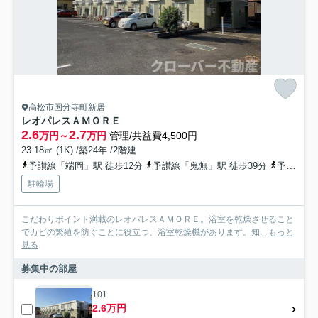
高松市国分寺町新居
レオパレスＡＭＯＲＥ
2.6
2.7
万円～
万円
管理/共益費4,500円
23.18㎡ (1K) /築24年 /2階建
予讃線「端岡」駅 徒歩12分
予讃線「鬼無」駅 徒歩39分
予讃線「国分」駅 徒歩42分
駐輪場
こだわりポイント満載のレオパレスＡＭＯＲＥ。浴室を乾燥させること
でカビの繁殖を防ぐことに役立つ、浴室乾燥機があります。知...
もっと
見る
募集中の部屋
101
2.6万円