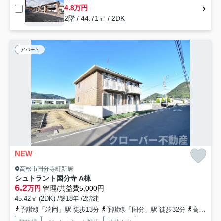
4.8万円
2階 / 44.71㎡ / 2DK
アパート
NEW
高松市国分寺町新居
シュトラント国分寺 A棟
6.2
万円
管理/共益費5,000円
45.42㎡ (2DK) /築18年 /2階建
予讃線「端岡」駅 徒歩13分
予讃線「国分」駅 徒歩32分
高松琴平電気鉄道琴平線「岡本」駅 徒歩52分