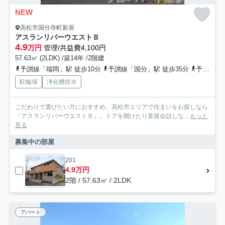
NEW
高松市国分寺町新居
アスランリバーウエストＢ
4.9
万円
管理/共益費4,100円
57.63㎡ (2LDK) /築14年 /2階建
予讃線「端岡」駅 徒歩10分
予讃線「国分」駅 徒歩35分
予讃線「鬼無」駅 徒歩51分
駐輪場
浄化槽排水
こだわりで選びたい方におすすめ。高松市エリアで住まいをお探しなら
「アスランリバーウエストＢ」。ドアを開けたり直接会話しな...
もっと
見る
募集中の部屋
201
4.9万円
2階 / 57.63㎡ / 2LDK
アパート