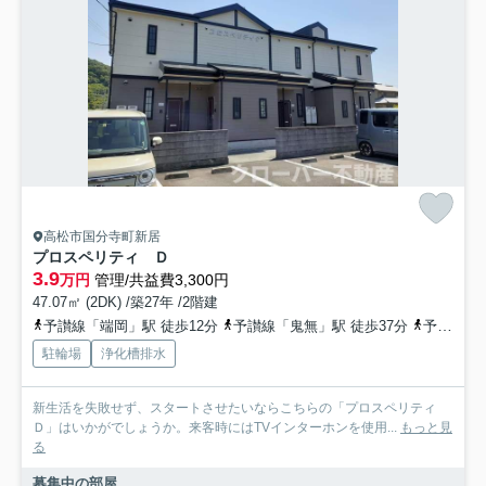
高松市国分寺町新居
プロスペリティ Ｄ
3.9
万円
管理/共益費3,300円
47.07㎡ (2DK) /築27年 /2階建
予讃線「端岡」駅 徒歩12分
予讃線「鬼無」駅 徒歩37分
予讃線「国分」駅 徒歩42分
駐輪場
浄化槽排水
新生活を失敗せず、スタートさせたいならこちらの「プロスペリティ
Ｄ」はいかがでしょうか。来客時にはTVインターホンを使用...
もっと見
る
募集中の部屋