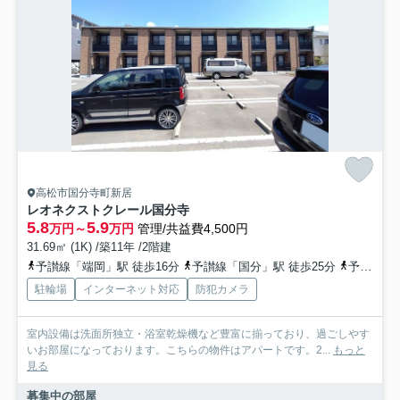
高松市国分寺町新居
レオネクストクレール国分寺
5.8
5.9
万円～
万円
管理/共益費4,500円
31.69㎡ (1K) /築11年 /2階建
予讃線「端岡」駅 徒歩16分
予讃線「国分」駅 徒歩25分
予讃線「讃岐府中」駅 徒歩49分
駐輪場
インターネット対応
防犯カメラ
室内設備は洗面所独立・浴室乾燥機など豊富に揃っており、過ごしやす
いお部屋になっております。こちらの物件はアパートです。2...
もっと
見る
募集中の部屋