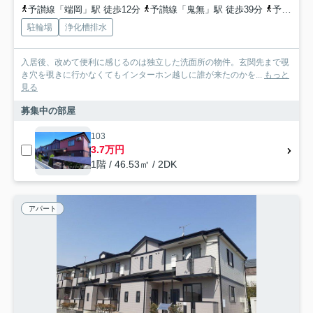
予讃線「端岡」駅 徒歩12分
予讃線「鬼無」駅 徒歩39分
予讃線「国分」駅 徒歩42分
駐輪場
浄化槽排水
入居後、改めて便利に感じるのは独立した洗面所の物件。玄関先まで覗
き穴を覗きに行かなくてもインターホン越しに誰が来たのかを...
もっと
見る
募集中の部屋
103
3.7万円
1階 / 46.53㎡ / 2DK
アパート