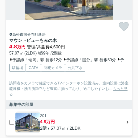
高松市国分寺町新居
マウントビューもみの木
4.8
万円
管理/共益費4,600円
57.07㎡ (2LDK) /築9年 /2階建
予讃線「端岡」駅 徒歩12分
予讃線「国分」駅 徒歩39分
予讃線「鬼無」駅 徒歩52分
駐輪場
CATV
防犯カメラ
公共下水
訪問者をカメラで確認できるTVインターホン設置済み。室内設備は浴室
乾燥機・洗面所独立など豊富に揃っており、過ごしやすいお...
もっと見
る
募集中の部屋
201
4.8万円
2階 / 57.07㎡ / 2LDK