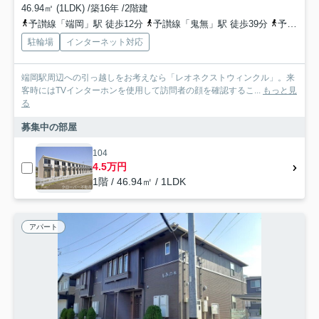
46.94㎡ (1LDK) /築16年 /2階建
予讃線「端岡」駅 徒歩12分
予讃線「鬼無」駅 徒歩39分
予讃線「国分」駅 徒歩41分
駐輪場
インターネット対応
端岡駅周辺への引っ越しをお考えなら「レオネクストウィンクル」。来
客時にはTVインターホンを使用して訪問者の顔を確認するこ...
もっと見
る
募集中の部屋
104
4.5万円
1階 / 46.94㎡ / 1LDK
アパート