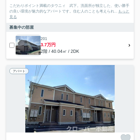
こだわりポイント満載のタウニィ 武下。洗面所が独立した、使い勝手
の良い環境が魅力的なアパートです。住む人のことも考えられ...
もっと
見る
募集中の部屋
201
3.7万円
2階 / 40.04㎡ / 2DK
アパート