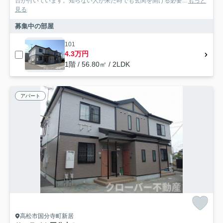
台が付いています。知らない人が来た時でも玄関を開ける必要...
もっと
見る
募集中の部屋
101
4.3万円
1階 / 56.80㎡ / 2LDK
アパート
高松市国分寺町新居