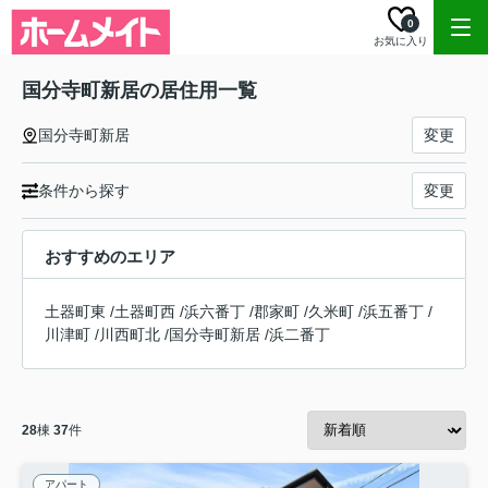
0
お気に入り
国分寺町新居の居住用一覧
国分寺町新居
変更
条件から探す
変更
おすすめのエリア
土器町東
/
土器町西
/
浜六番丁
/
郡家町
/
久米町
/
浜五番丁
/
川津町
/
川西町北
/
国分寺町新居
/
浜二番丁
28
棟
37
件
アパート