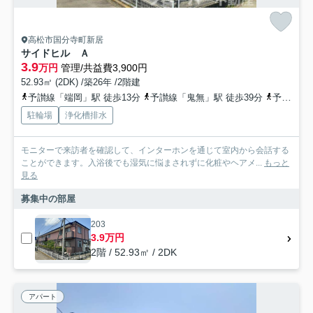
高松市国分寺町新居
サイドヒル Ａ
3.9
万円
管理/共益費3,900円
52.93㎡ (2DK) /築26年 /2階建
予讃線「端岡」駅 徒歩13分
予讃線「鬼無」駅 徒歩39分
予讃線「国分」駅 徒歩43分
駐輪場
浄化槽排水
モニターで来訪者を確認して、インターホンを通じて室内から会話する
ことができます。入浴後でも湿気に悩まされずに化粧やヘアメ...
もっと
見る
募集中の部屋
203
3.9万円
2階 / 52.93㎡ / 2DK
アパート