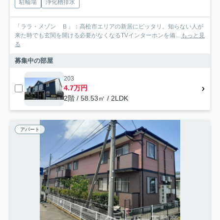
駐輪場
浄化槽排水
「ララ・メゾン Ｂ」：高松市エリアの新居にピッタリ。知らない人が
来た時でも玄関を開ける必要がなくなるTVインターホンを備...
もっと見
る
募集中の部屋
203
4.7万円
2階 / 58.53㎡ / 2LDK
アパート