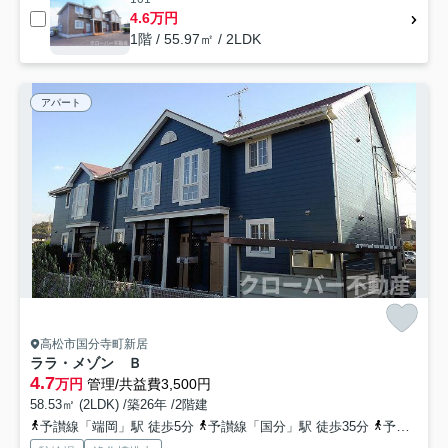
4.6万円
1階 / 55.97㎡ / 2LDK
アパート
高松市国分寺町新居
ララ・メゾン Ｂ
4.7
万円
管理/共益費3,500円
58.53㎡ (2LDK) /築26年 /2階建
予讃線「端岡」駅 徒歩5分
予讃線「国分」駅 徒歩35分
予讃線「鬼無」駅 徒歩45分