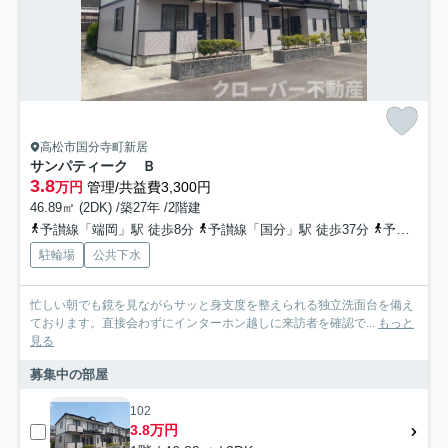
高松市国分寺町新居
サンパティーク Ｂ
3.8
万円
管理/共益費3,300円
46.89㎡ (2DK) /築27年 /2階建
予讃線「端岡」駅 徒歩8分
予讃線「国分」駅 徒歩37分
予讃線「鬼無」駅 徒歩42分
駐輪場
公共下水
忙しい朝でも鏡を見ながらサッと身支度を整えられる独立洗面台を備え
ております。直接会わずにインターホン越しに来訪者を確認で...
もっと
見る
募集中の部屋
102
3.8万円