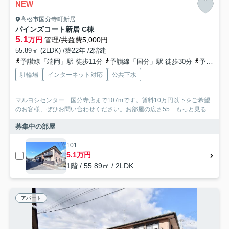
NEW
高松市国分寺町新居
パインズコート新居 C棟
5.1
万円
管理/共益費5,000円
55.89㎡ (2LDK) /築22年 /2階建
予讃線「端岡」駅 徒歩11分
予讃線「国分」駅 徒歩30分
予讃線「讃岐府中」駅 徒歩52分
駐輪場
インターネット対応
公共下水
マルヨシセンター 国分寺店まで107mです。賃料10万円以下をご希望
のお客様、ぜひお問い合わせください。お部屋の広さ55...
もっと見る
募集中の部屋
101
5.1万円
1階 / 55.89㎡ / 2LDK
アパート