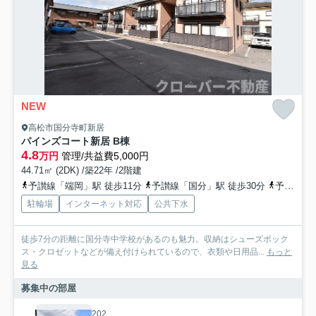
NEW
高松市国分寺町新居
パインズコート新居 B棟
4.8
万円
管理/共益費5,000円
44.71㎡ (2DK) /築22年 /2階建
予讃線「端岡」駅 徒歩11分
予讃線「国分」駅 徒歩30分
予讃線「讃岐府中」駅 徒歩52分
駐輪場
インターネット対応
公共下水
徒歩7分の距離に国分寺中学校があるのも魅力。収納はシューズボック
ス・クロゼットなどが備え付けられているので、衣類や日用品...
もっと
見る
募集中の部屋
202