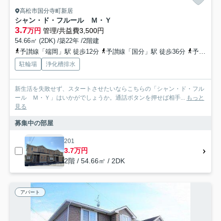
高松市国分寺町新居
シャン・ド・フルール Ｍ・Ｙ
3.7
万円
管理/共益費3,500円
54.66㎡ (2DK) /築22年 /2階建
予讃線「端岡」駅 徒歩12分
予讃線「国分」駅 徒歩36分
予讃線「鬼無」駅 徒歩52分
駐輪場
浄化槽排水
新生活を失敗せず、スタートさせたいならこちらの「シャン・ド・フル
ール Ｍ・Ｙ」はいかがでしょうか。通話ボタンを押せば相手...
もっと
見る
募集中の部屋
201
3.7万円
2階 / 54.66㎡ / 2DK
アパート