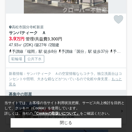
高松市国分寺町新居
サンパティーク Ａ
3.9
万円
管理/共益費3,300円
47.93㎡ (2DK) /築27年 /2階建
予讃線「端岡」駅 徒歩8分
予讃線「国分」駅 徒歩37分
予讃線「鬼無」駅 徒歩42分
駐輪場
公共下水
新着情報：サンパティーク Ａの空室情報ならコチラ。独立洗面台はコ
ンセントや照明、大きな鏡などがついているので化粧や身支度...
もっと
見る
募集中の部屋
当サイトでは、お客様の当サイト利用状況把握、サービス向上検討を目的と
101
して、クッキー（Cookie）を使用しています。
3.9万円
詳しくは、当社の
「Cookieの取扱いについて」
をご確認ください。
1階 / 47.93㎡ / 2DK
閉じる