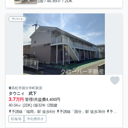
1階 / 46.89㎡ / 2DK
アパート
高松市国分寺町新居
タウニィ 武下
3.7
万円
管理/共益費4,400円
40.04㎡ (2DK) /築32年 /2階建
予讃線「端岡」駅 徒歩6分
予讃線「国分」駅 徒歩36分
予讃線「鬼無」駅 徒歩48分
駐輪場
浄化槽排水