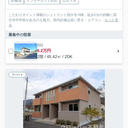
駐輪場
インターネット対応
公共下水
こだわりポイント満載のシュトラント国分寺 A棟。徒歩1分の距離に国
分寺中学校があるのも魅力。室内設備は追い焚き・エアコン...
もっと見
る
募集中の部屋
202
6.2万円
2階 / 45.42㎡ / 2DK
アパート