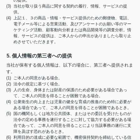
の提供。
(3) 当社が取り扱う商品に関する契約の履行、情報、サービスの提
供。
(4) 上記１、３の商品・情報・サービス提供のための郵便物、電話、
電子メール等による営業活動、及びアンケートのお願い等のマー
ケティング活動、顧客動向分析または商品開発等の調査分析。情
報、サービスの提供は、ご本人からの申出がありましたら取り止
めさせていただきます。
5. 個人情報の第三者への提供
当社が保有する個人情報は、以下の場合に、第三者へ提供されま
す。
(1) ご本人の同意がある場合。
(2) 法令の規定に基づく場合。
(3) 人の生命、身体または財産の保護のため必要がある場合であっ
て、ご本人の同意を得ることが困難である場合。
(4) 公衆衛生の向上または児童の健全な育成の推進のため特に必要が
ある場合であって、ご本人の同意を得ることが困難であるとき。
(5) 国の機関もしくは地方公共団体、またはその委託を受けたものが
法令の定める事務を遂行することに対して協力する必要がある場
合であって、ご本人の同意を得ることにより当該事務の遂行に支
障を及ぼす恐れがあるとき。
(6) 利用目的の達成に必要な範囲で、機密保持契約を締結している信