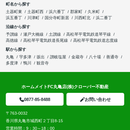
町名から探す
土器町東
土器町西
浜六番丁
郡家町
久米町
浜五番丁
川津町
国分寺町新居
川西町北
浜二番丁
沿線から探す
予讃線
瀬戸大橋線
土讃線
高松琴平電気鉄道琴平線
高徳線
高松琴平電気鉄道長尾線
高松琴平電気鉄道志度線
駅から探す
丸亀
宇多津
坂出
讃岐塩屋
金蔵寺
八十場
善通寺
多度津
鴨川
観音寺
ホームメイトFC丸亀店(株)クローバー不動産
0877-85-8488
お問い合わせ
〒763-0032
香川県丸亀市城西町２丁目8-15
営業時間：
9：30～18：00