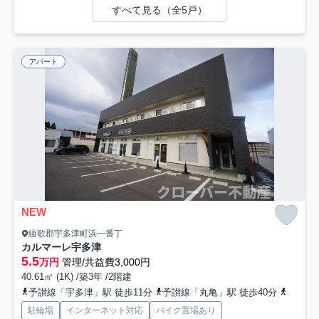
すべて見る（全5戸）
アパート
NEW
綾歌郡宇多津町浜一番丁
カルマーレ宇多津
5.5
万円
管理/共益費3,000円
40.61㎡ (1K) /築3年 /2階建
予讃線「宇多津」駅 徒歩11分
予讃線「丸亀」駅 徒歩40分
予讃線
駐輪場
インターネット対応
バイク置場あり