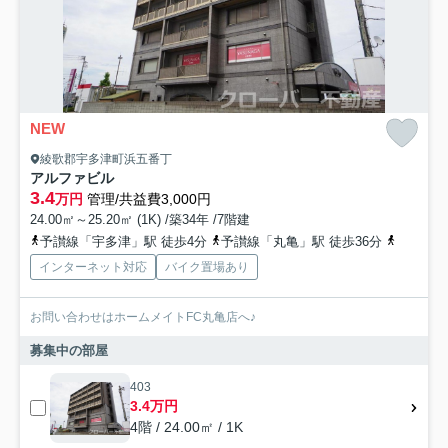
NEW
綾歌郡宇多津町浜五番丁
アルファビル
3.4
万円
管理/共益費3,000円
24.00㎡～25.20㎡ (1K) /築34年 /7階建
予讃線「宇多津」駅 徒歩4分
予讃線「丸亀」駅 徒歩36分
予讃線「
インターネット対応
バイク置場あり
お問い合わせはホームメイトFC丸亀店へ♪
募集中の部屋
403
3.4万円
4階 / 24.00㎡ / 1K