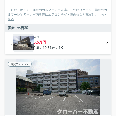
こだわりポイント満載のカルマーレ宇多津。こだわりポイント満載のカ
ルマーレ宇多津。室内設備はエアコン全室・洗面台など充実し...
もっと
見る
募集中の部屋
203
5.5万円
2階 / 40.61㎡ / 1K
賃貸マンション