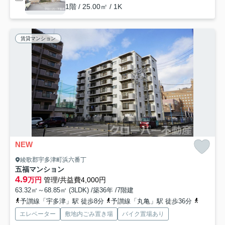
1階 / 25.00㎡ / 1K
賃貸マンション
NEW
綾歌郡宇多津町浜六番丁
五福マンション
4.9
万円
管理/共益費4,000円
63.32㎡～68.85㎡ (3LDK) /築36年 /7階建
予讃線「宇多津」駅 徒歩8分
予讃線「丸亀」駅 徒歩36分
予讃線「
エレベーター
敷地内ごみ置き場
バイク置場あり