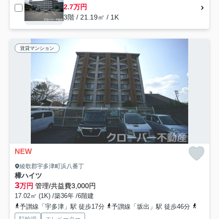
2.7万円
3階 / 21.19㎡ / 1K
賃貸マンション
NEW
綾歌郡宇多津町浜八番丁
樟ハイツ
3
万円
管理/共益費3,000円
17.02㎡ (1K) /築36年 /6階建
予讃線「宇多津」駅 徒歩17分
予讃線「坂出」駅 徒歩46分
予讃線