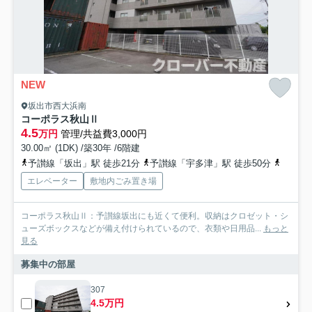
NEW
坂出市西大浜南
コーポラス秋山Ⅱ
4.5
万円
管理/共益費3,000円
30.00㎡ (1DK) /築30年 /6階建
予讃線「坂出」駅 徒歩21分
予讃線「宇多津」駅 徒歩50分
予讃線
エレベーター
敷地内ごみ置き場
コーポラス秋山Ⅱ：予讃線坂出にも近くて便利。収納はクロゼット・シ
ューズボックスなどが備え付けられているので、衣類や日用品...
もっと
見る
募集中の部屋
307
4.5万円