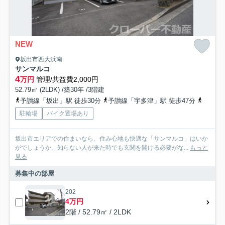
NEW
坂出市西大浜南
サンマルコ
4
万円
管理/共益費2,000円
52.79㎡ (2LDK) /築30年 /3階建
予讃線「坂出」駅 徒歩30分
予讃線「宇多津」駅 徒歩47分
予讃線
駐輪場
バイク置場あり
坂出市エリアでの住まいなら、住み心地も快適な「サンマルコ」はいか
がでしょうか。知らない人が来た時でも玄関を開ける必要がな...
もっと
見る
募集中の部屋
202
4万円
2階 / 52.79㎡ / 2LDK