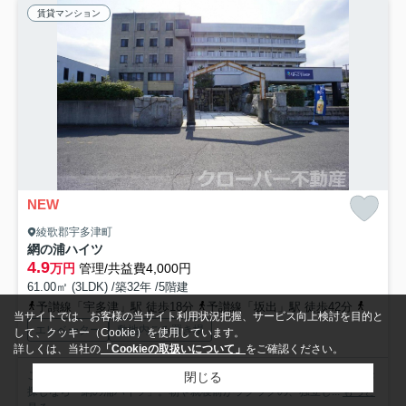
賃貸マンション
NEW
綾歌郡宇多津町
網の浦ハイツ
4.9
万円
管理/共益費4,000円
61.00㎡ (3LDK) /築32年 /5階建
予讃線「宇多津」駅 徒歩18分
予讃線「坂出」駅 徒歩42分
予讃線
当サイトでは、お客様の当サイト利用状況把握、サービス向上検討を目的と
エレベーター
敷地内ごみ置き場
して、クッキー（Cookie）を使用しています。
詳しくは、当社の
「Cookieの取扱いについて」
をご確認ください。
こだわりで選びたい方におすすめ。綾歌郡宇多津町エリアで住まいをお
閉じる
探しなら「網の浦ハイツ」。朝や就寝前がラクラクの、独立し...
もっと