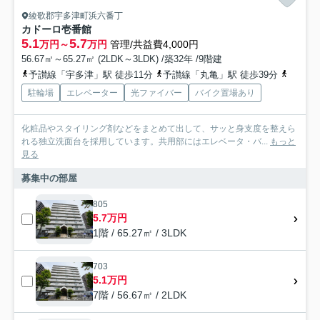
綾歌郡宇多津町浜六番丁
カドーロ壱番館
5.1
5.7
万円～
万円
管理/共益費4,000円
56.67㎡～65.27㎡ (2LDK～3LDK) /築32年 /9階建
予讃線「宇多津」駅 徒歩11分
予讃線「丸亀」駅 徒歩39分
予讃線
駐輪場
エレベーター
光ファイバー
バイク置場あり
化粧品やスタイリング剤などをまとめて出して、サッと身支度を整えら
れる独立洗面台を採用しています。共用部にはエレベータ・バ...
もっと
見る
募集中の部屋
805
5.7万円
1階 / 65.27㎡ / 3LDK
703
5.1万円
7階 / 56.67㎡ / 2LDK