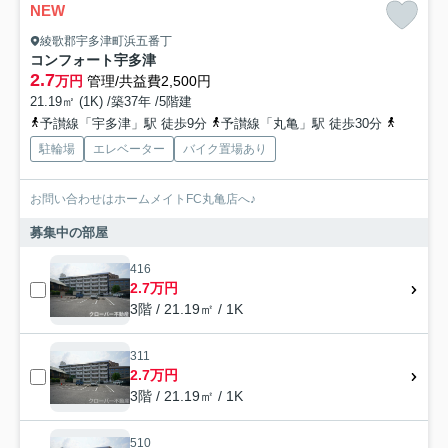
NEW
綾歌郡宇多津町浜五番丁
コンフォート宇多津
2.7
万円
管理/共益費2,500円
21.19㎡ (1K) /築37年 /5階建
予讃線「宇多津」駅 徒歩9分
予讃線「丸亀」駅 徒歩30分
予讃線「
駐輪場
エレベーター
バイク置場あり
お問い合わせはホームメイトFC丸亀店へ♪
募集中の部屋
416
2.7万円
3階 / 21.19㎡ / 1K
311
2.7万円
3階 / 21.19㎡ / 1K
510