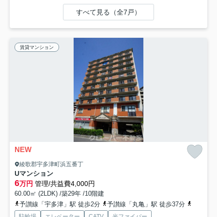
すべて見る（全7戸）
賃貸マンション
NEW
綾歌郡宇多津町浜五番丁
Uマンション
6
万円
管理/共益費4,000円
60.00㎡ (2LDK) /築29年 /10階建
予讃線「宇多津」駅 徒歩2分
予讃線「丸亀」駅 徒歩37分
予讃線「
駐輪場
エレベーター
CATV
光ファイバー