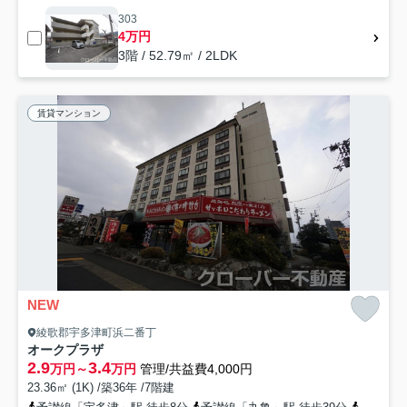
303
4万円
3階 / 52.79㎡ / 2LDK
賃貸マンション
NEW
綾歌郡宇多津町浜二番丁
オークプラザ
2.9
3.4
万円～
万円
管理/共益費4,000円
23.36㎡ (1K) /築36年 /7階建