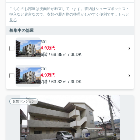
こちらのお部屋は洗面所が独立しています。収納はシューズボックス・
押入など豊富なので、衣類や履き物の整理がしやすく便利です...
もっと
見る
募集中の部屋
601
4.9万円
6階 / 68.85㎡ / 3LDK
701
4.9万円
7階 / 63.32㎡ / 3LDK
賃貸マンション