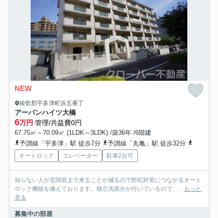
NEW
綾歌郡宇多津町浜五番丁
アーバンハイツ大橋
6
万円
管理/共益費0円
67.75㎡～70.09㎡ (1LDK～3LDK) /築36年 /6階建
予讃線「宇多津」駅 徒歩7分
予讃線「丸亀」駅 徒歩32分
予讃線「
オートロック
エレベーター
駐車2台可
知らない人が玄関前まで来ることが減るので防犯対策につながるオート
ロック機能を備えております。独立洗面台が付いているので、...
もっと
見る
募集中の部屋