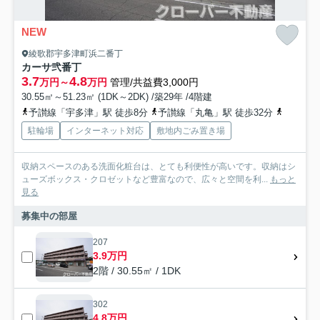
NEW
綾歌郡宇多津町浜二番丁
カーサ弐番丁
3.7
4.8
万円～
万円
管理/共益費3,000円
30.55㎡～51.23㎡ (1DK～2DK) /築29年 /4階建
予讃線「宇多津」駅 徒歩8分
予讃線「丸亀」駅 徒歩32分
予讃線「
駐輪場
インターネット対応
敷地内ごみ置き場
収納スペースのある洗面化粧台は、とても利便性が高いです。収納はシ
ューズボックス・クロゼットなど豊富なので、広々と空間を利...
もっと
見る
募集中の部屋
207
3.9万円
2階 / 30.55㎡ / 1DK
302
4.8万円