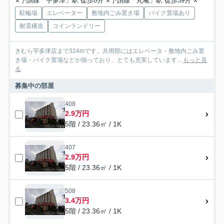
予讃線「宇多津」駅 徒歩8分
予讃線「丸亀」駅 徒歩39分
予讃線「
駐輪場
エレベーター
敷地内ごみ置き場
バイク置場あり
耐震構造
コインランドリー
きむら宇多津店まで324mです。共用部にはエレベータ・敷地内ごみ置
き場・バイク置場などが揃っており、とても充実しています...
もっと見
る
募集中の部屋
408
2.9万円
5階 / 23.36㎡ / 1K
407
2.9万円
5階 / 23.36㎡ / 1K
508
3.4万円
5階 / 23.36㎡ / 1K