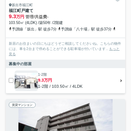
坂出市福江町
福江町戸建て
9.3
万円
管理/共益費-
103.50㎡ (4LDK) /築50年 /2階建
予讃線「坂出」駅 徒歩7分
予讃線「八十場」駅 徒歩37分
予讃線「
新居のお住まいの日にちはどうぞご相談してくださいね。こちらの物件
には、車を2台まで停めることができる駐車場が付いています...
もっと
見る
募集中の部屋
1-2階
9.3万円
1-2階 / 103.50㎡ / 4LDK
賃貸マンション