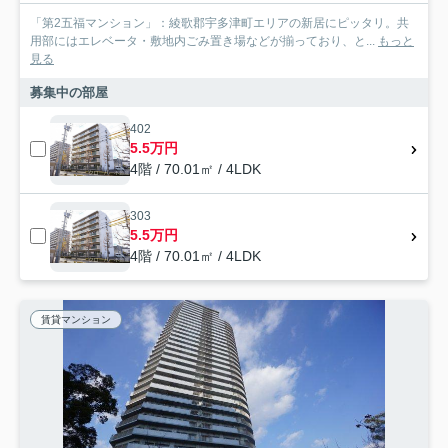
「第2五福マンション」：綾歌郡宇多津町エリアの新居にピッタリ。共
用部にはエレベータ・敷地内ごみ置き場などが揃っており、と...
もっと
見る
募集中の部屋
402
5.5万円
4階 / 70.01㎡ / 4LDK
303
5.5万円
4階 / 70.01㎡ / 4LDK
賃貸マンション