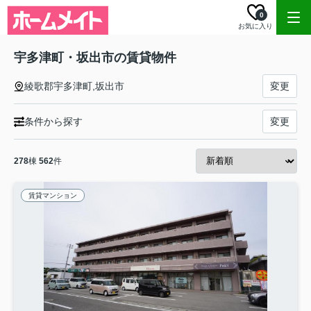
0
お気に入り
宇多津町・坂出市の賃貸物件
綾歌郡宇多津町,坂出市
変更
条件から探す
変更
278
棟
562
件
賃貸マンション