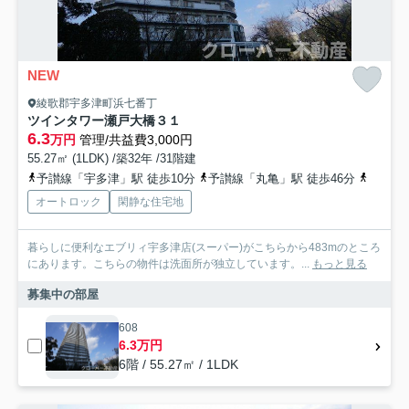
NEW
綾歌郡宇多津町浜七番丁
ツインタワー瀬戸大橋３１
6.3
万円
管理/共益費3,000円
55.27㎡ (1LDK) /築32年 /31階建
予讃線「宇多津」駅 徒歩10分
予讃線「丸亀」駅 徒歩46分
予讃線
オートロック
閑静な住宅地
暮らしに便利なエブリィ宇多津店(スーパー)がこちらから483mのところ
にあります。こちらの物件は洗面所が独立しています。...
もっと見る
募集中の部屋
608
6.3万円
6階 / 55.27㎡ / 1LDK