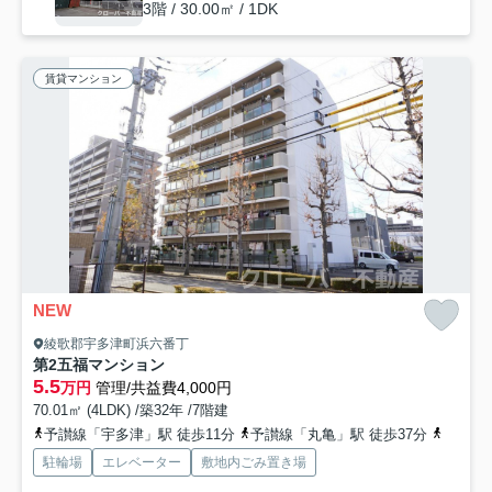
3階 / 30.00㎡ / 1DK
賃貸マンション
NEW
綾歌郡宇多津町浜六番丁
第2五福マンション
5.5
万円
管理/共益費4,000円
70.01㎡ (4LDK) /築32年 /7階建
予讃線「宇多津」駅 徒歩11分
予讃線「丸亀」駅 徒歩37分
予讃線
駐輪場
エレベーター
敷地内ごみ置き場