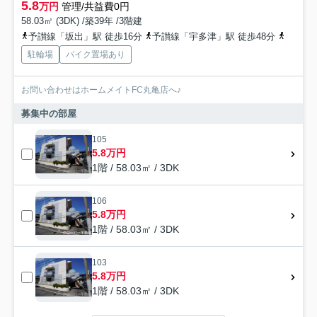
5.8
万円
管理/共益費0円
58.03㎡ (3DK) /築39年 /3階建
予讃線「坂出」駅 徒歩16分
予讃線「宇多津」駅 徒歩48分
予讃線
駐輪場
バイク置場あり
お問い合わせはホームメイトFC丸亀店へ♪
募集中の部屋
105
5.8万円
1階 / 58.03㎡ / 3DK
106
5.8万円
1階 / 58.03㎡ / 3DK
103
5.8万円
1階 / 58.03㎡ / 3DK