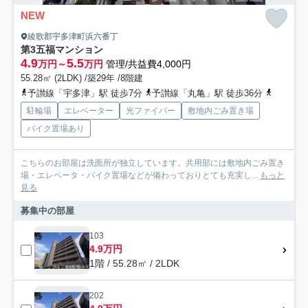
NEW
綾歌郡宇多津町浜六番丁
第3五福マンション
4.9
5.5
万円～
万円
管理/共益費4,000円
55.28㎡ (2LDK) /築29年 /8階建
予讃線「宇多津」駅 徒歩7分
予讃線「丸亀」駅 徒歩36分
予讃線「
駐輪場
エレベーター
光ファイバー
敷地内ごみ置き場
バイク置場あり
こちらのお部屋は洗面所が独立しています。共用部には敷地内ごみ置き
場・エレベータ・バイク置場などが備わっておりとても充実し...
もっと
見る
募集中の部屋
103
4.9万円
1階 / 55.28㎡ / 2LDK
202