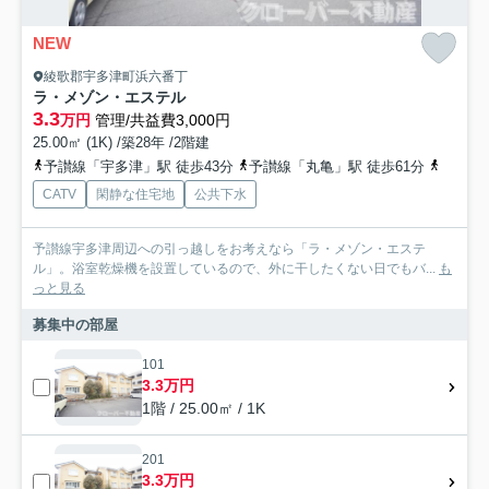
NEW
綾歌郡宇多津町浜六番丁
ラ・メゾン・エステル
3.3
万円
管理/共益費3,000円
25.00㎡ (1K) /築28年 /2階建
予讃線「宇多津」駅 徒歩43分
予讃線「丸亀」駅 徒歩61分
予讃線
CATV
閑静な住宅地
公共下水
予讃線宇多津周辺への引っ越しをお考えなら「ラ・メゾン・エステ
ル」。浴室乾燥機を設置しているので、外に干したくない日でもバ...
も
っと見る
募集中の部屋
101
3.3万円
1階 / 25.00㎡ / 1K
201
3.3万円