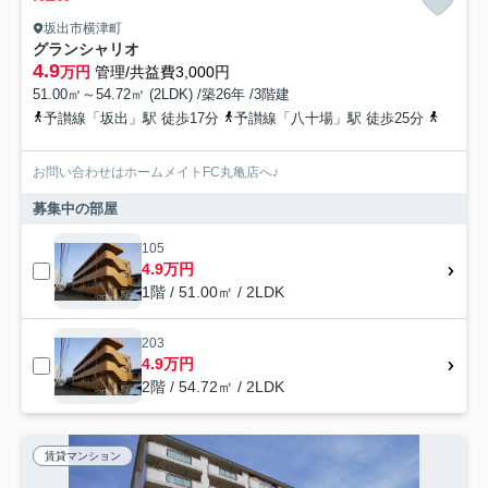
坂出市横津町
グランシャリオ
4.9
万円
管理/共益費3,000円
51.00㎡～54.72㎡ (2LDK) /築26年 /3階建
予讃線「坂出」駅 徒歩17分
予讃線「八十場」駅 徒歩25分
予讃線
お問い合わせはホームメイトFC丸亀店へ♪
募集中の部屋
105
4.9万円
1階 / 51.00㎡ / 2LDK
203
4.9万円
2階 / 54.72㎡ / 2LDK
賃貸マンション