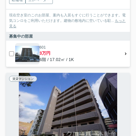
駐輪場
エレベーター
現在空き室のこのお部屋、案内も入居もすぐに行うことができます。電
気コンロをご利用いただけます。建物の敷地内に空いている駐...
もっと
見る
募集中の部屋
601
3万円
6階 / 17.02㎡ / 1K
賃貸マンション