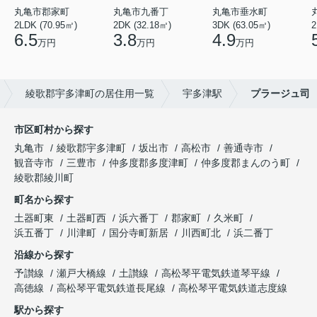
丸亀市郡家町
丸亀市九番丁
丸亀市垂水町
2LDK (70.95㎡)
2DK (32.18㎡)
3DK (63.05㎡)
2
6.5
3.8
4.9
万円
万円
万円
綾歌郡宇多津町の居住用一覧
宇多津駅
プラージュ司
市区町村から探す
丸亀市
綾歌郡宇多津町
坂出市
高松市
善通寺市
観音寺市
三豊市
仲多度郡多度津町
仲多度郡まんのう町
綾歌郡綾川町
町名から探す
土器町東
土器町西
浜六番丁
郡家町
久米町
浜五番丁
川津町
国分寺町新居
川西町北
浜二番丁
沿線から探す
予讃線
瀬戸大橋線
土讃線
高松琴平電気鉄道琴平線
高徳線
高松琴平電気鉄道長尾線
高松琴平電気鉄道志度線
駅から探す