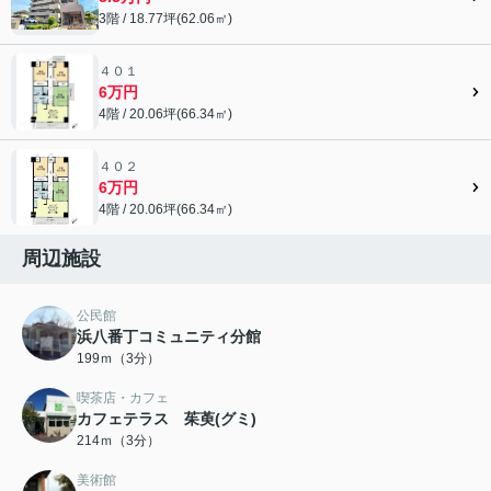
3階 / 18.77坪(62.06㎡)
４０１
6万円
4階 / 20.06坪(66.34㎡)
４０２
6万円
4階 / 20.06坪(66.34㎡)
周辺施設
公民館
浜八番丁コミュニティ分館
199ｍ（3分）
喫茶店・カフェ
カフェテラス 茱萸(グミ)
214ｍ（3分）
美術館