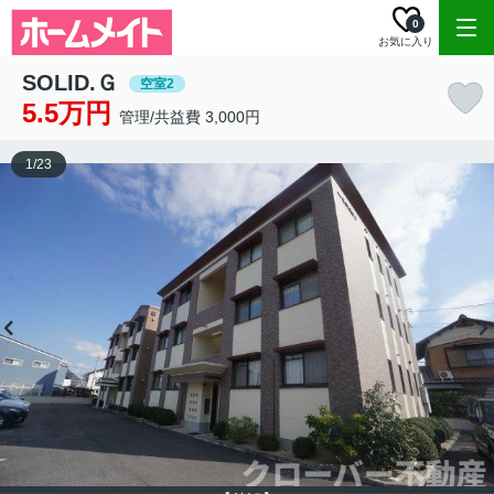
0
お気に入り
SOLID.Ｇ
空室2
5.5万円
管理/共益費 3,000円
1
/
23