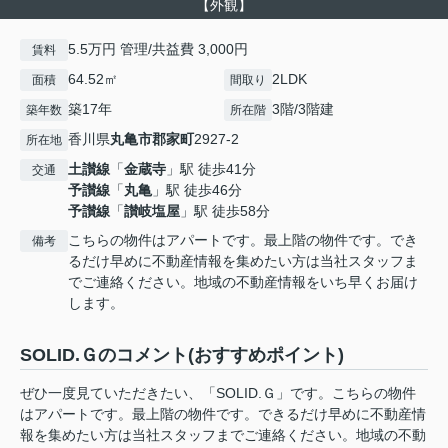
【外観】
5.5万円 管理/共益費 3,000円
賃料
64.52㎡
2LDK
面積
間取り
築17年
3階/3階建
築年数
所在階
香川県
丸亀市
郡家町
2927-2
所在地
土讃線
「
金蔵寺
」駅 徒歩41分
交通
予讃線
「
丸亀
」駅 徒歩46分
予讃線
「
讃岐塩屋
」駅 徒歩58分
こちらの物件はアパートです。最上階の物件です。でき
備考
るだけ早めに不動産情報を集めたい方は当社スタッフま
でご連絡ください。地域の不動産情報をいち早くお届け
します。
SOLID.Ｇのコメント(おすすめポイント)
ぜひ一度見ていただきたい、「SOLID.Ｇ」です。こちらの物件
はアパートです。最上階の物件です。できるだけ早めに不動産情
報を集めたい方は当社スタッフまでご連絡ください。地域の不動