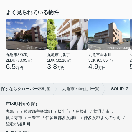
よく見られている物件
丸亀市郡家町
丸亀市九番丁
丸亀市垂水町
2LDK (70.95㎡)
2DK (32.18㎡)
3DK (63.05㎡)
2
6.5
3.8
4.9
万円
万円
万円
を探すならクローバー不動産
丸亀市の居住用一覧
SOLID.Ｇ
市区町村から探す
丸亀市
綾歌郡宇多津町
坂出市
高松市
善通寺市
観音寺市
三豊市
仲多度郡多度津町
仲多度郡まんのう町
綾歌郡綾川町