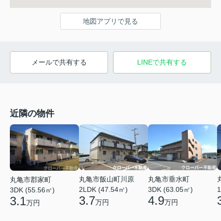
地図アプリで見る
メールで共有する
LINEで共有する
近隣の物件
丸亀市垂水町
丸亀市飯山町川原
丸亀市郡家町
3DK (63.05㎡)
2LDK (47.54㎡)
1
3DK (55.56㎡)
4.9
3.7
3.1
万円
万円
万円