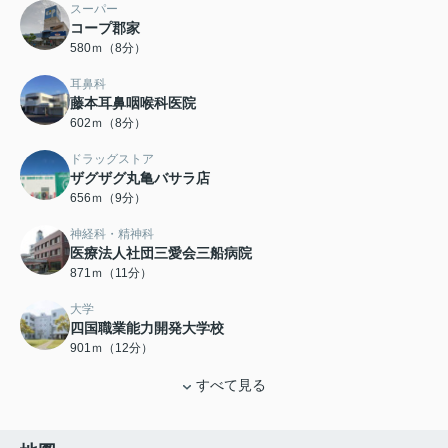
スーパー
コープ郡家
580ｍ（8分）
耳鼻科
藤本耳鼻咽喉科医院
602ｍ（8分）
ドラッグストア
ザグザグ丸亀バサラ店
656ｍ（9分）
神経科・精神科
医療法人社団三愛会三船病院
871ｍ（11分）
大学
四国職業能力開発大学校
901ｍ（12分）
すべて見る