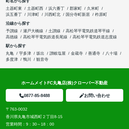
町名から探す
土器町東
土器町西
浜六番丁
郡家町
久米町
浜五番丁
川津町
川西町北
国分寺町新居
柞原町
沿線から探す
予讃線
瀬戸大橋線
土讃線
高松琴平電気鉄道琴平線
高徳線
高松琴平電気鉄道長尾線
高松琴平電気鉄道志度線
駅から探す
丸亀
宇多津
坂出
讃岐塩屋
金蔵寺
善通寺
八十場
多度津
鴨川
観音寺
ホームメイトFC丸亀店(株)クローバー不動産
0877-85-8488
お問い合わせ
〒763-0032
香川県丸亀市城西町２丁目8-15
営業時間：
9：30～18：00