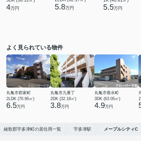
5.8
4
5.5
万円
万円
万円
よく見られている物件
丸亀市郡家町
丸亀市九番丁
丸亀市垂水町
2LDK (70.95㎡)
2DK (32.18㎡)
3DK (63.05㎡)
2
6.5
3.8
4.9
万円
万円
万円
綾歌郡宇多津町の居住用一覧
宇多津駅
メープルシティC