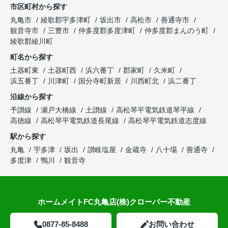
市区町村から探す
丸亀市
綾歌郡宇多津町
坂出市
高松市
善通寺市
観音寺市
三豊市
仲多度郡多度津町
仲多度郡まんのう町
綾歌郡綾川町
町名から探す
土器町東
土器町西
浜六番丁
郡家町
久米町
浜五番丁
川津町
国分寺町新居
川西町北
浜二番丁
沿線から探す
予讃線
瀬戸大橋線
土讃線
高松琴平電気鉄道琴平線
高徳線
高松琴平電気鉄道長尾線
高松琴平電気鉄道志度線
駅から探す
丸亀
宇多津
坂出
讃岐塩屋
金蔵寺
八十場
善通寺
多度津
鴨川
観音寺
ホームメイトFC丸亀店(株)クローバー不動産
0877-85-8488
お問い合わせ