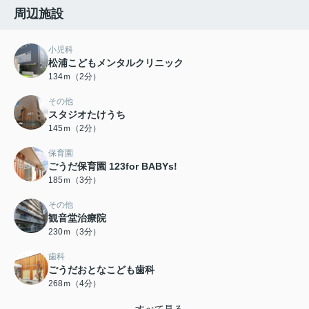
周辺施設
小児科
松浦こどもメンタルクリニック
134ｍ（2分）
その他
スタジオたけうち
145ｍ（2分）
保育園
ごうだ保育園 123for BABYs!
185ｍ（3分）
その他
観音堂治療院
230ｍ（3分）
歯科
ごうだおとなこども歯科
268ｍ（4分）