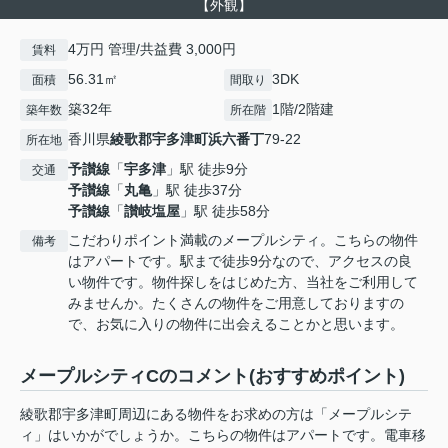
【外観】
4万円 管理/共益費 3,000円
賃料
56.31㎡
3DK
面積
間取り
築32年
1階/2階建
築年数
所在階
香川県
綾歌郡宇多津町
浜六番丁
79-22
所在地
予讃線
「
宇多津
」駅 徒歩9分
交通
予讃線
「
丸亀
」駅 徒歩37分
予讃線
「
讃岐塩屋
」駅 徒歩58分
こだわりポイント満載のメープルシティ。こちらの物件
備考
はアパートです。駅まで徒歩9分なので、アクセスの良
い物件です。物件探しをはじめた方、当社をご利用して
みませんか。たくさんの物件をご用意しておりますの
で、お気に入りの物件に出会えることかと思います。
メープルシティCのコメント(おすすめポイント)
綾歌郡宇多津町周辺にある物件をお求めの方は「メープルシテ
ィ」はいかがでしょうか。こちらの物件はアパートです。電車移