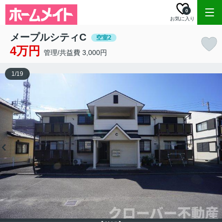
0
お気に入り
メープルシティC
空室2
4万円
管理/共益費 3,000円
1
/
19