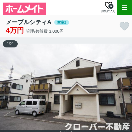
0
お気に入り
メープルシティA
空室2
4万円
管理/共益費 3,000円
1
/
21