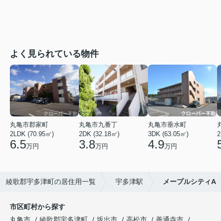
よく見られている物件
丸亀市郡家町
丸亀市九番丁
丸亀市垂水町
2LDK (70.95㎡)
2DK (32.18㎡)
3DK (63.05㎡)
2
6.5
3.8
4.9
万円
万円
万円
綾歌郡宇多津町の居住用一覧
宇多津駅
メープルシティA
市区町村から探す
丸亀市
綾歌郡宇多津町
坂出市
高松市
善通寺市