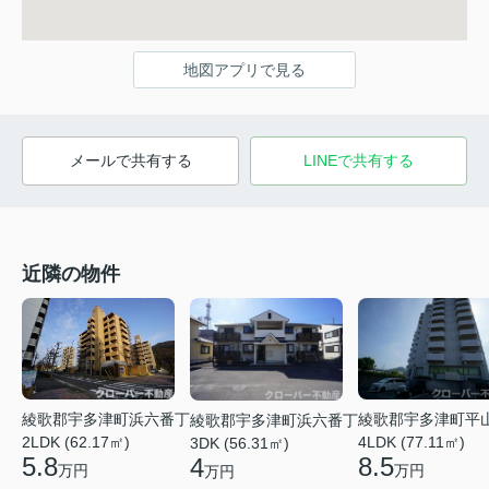
地図アプリで見る
メールで共有する
LINEで共有する
近隣の物件
綾歌郡宇多津町平
綾歌郡宇多津町浜六番丁
綾歌郡宇多津町浜六番丁
4LDK (77.11㎡)
2LDK (62.17㎡)
3DK (56.31㎡)
8.5
5.8
4
万円
万円
万円