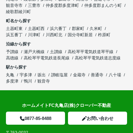
観音寺市
三豊市
仲多度郡多度津町
仲多度郡まんのう町
綾歌郡綾川町
町名から探す
土器町東
土器町西
浜六番丁
郡家町
久米町
浜五番丁
川津町
川西町北
国分寺町新居
柞原町
沿線から探す
予讃線
瀬戸大橋線
土讃線
高松琴平電気鉄道琴平線
高徳線
高松琴平電気鉄道長尾線
高松琴平電気鉄道志度線
駅から探す
丸亀
宇多津
坂出
讃岐塩屋
金蔵寺
善通寺
八十場
多度津
鴨川
観音寺
ホームメイトFC丸亀店(株)クローバー不動産
0877-85-8488
お問い合わせ
〒763-0032