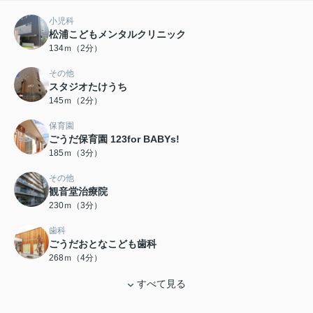
小児科
松浦こどもメンタルクリニック
134ｍ（2分）
その他
スタジオたけうち
145ｍ（2分）
保育園
ごうだ保育園 123for BABYs!
185ｍ（3分）
その他
観音堂治療院
230ｍ（3分）
歯科
ごうだおとなこども歯科
268ｍ（4分）
すべて見る