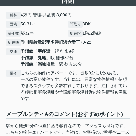
【外観】
4万円 管理/共益費 3,000円
賃料
56.31㎡
3DK
面積
間取り
築32年
1階/2階建
築年数
所在階
香川県
綾歌郡宇多津町
浜六番丁
79-22
所在地
予讃線
「
宇多津
」駅 徒歩9分
交通
予讃線
「
丸亀
」駅 徒歩37分
予讃線
「
讃岐塩屋
」駅 徒歩58分
こちらの物件はアパートです。徒歩9分に駅のある、ニ
備考
ーズの高い物件です。当社には、豊富な物件情報と信頼
できるスタッフが多数在籍しております。注目されてい
る綾歌郡宇多津町や予讃線宇多津付近の物件情報も満載
です。
メープルシティAのコメント(おすすめポイント)
駅から徒歩9分の位置にある物件なので、アクセスも良好です。
こちらの物件はアパートです。当社は、お客様のご希望やニーズ