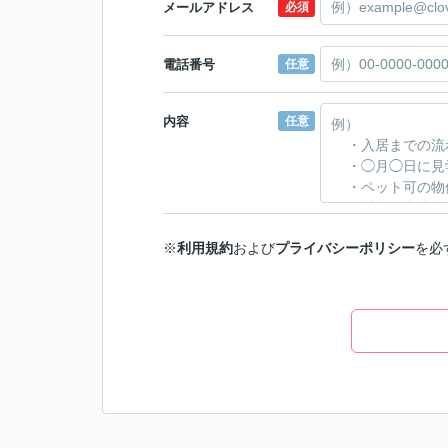
メールアドレス
必須
電話番号
任意
内容
任意
※
利用規約
および
プライバシーポリシー
を必