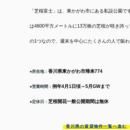
「芝桜富士」は、東かがわ市にある私設公園で
は
4800
平方メートルに
13
万株の芝桜が咲き誇っ
の
1
つなので、週末を中心にたくさんの人で賑わ
香川県東かがわ市帰来
774
●
所在地：
例年
4
月
1
日頃～
5
月
GW
まで
●
営業時間：
芝桜開花一般公開期間は無休
●
定休日：
香川県の賃貸物件一覧へ進む