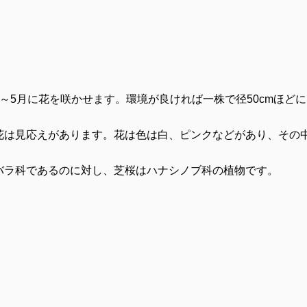
～
5
月に花を咲かせます。環境が良ければ一株で径
50cm
ほどに
花は見応えがあります。花は色は白、ピンクなどがあり、その
バラ科であるのに対し、芝桜はハナシノブ科の植物です。