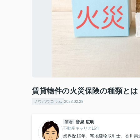
賃貸物件の火災保険の種類とは
ノウハウコラム
2023.02.28
音泉 広明
筆者
不動産キャリア16年
業界歴16年。宅地建物取引士。香川