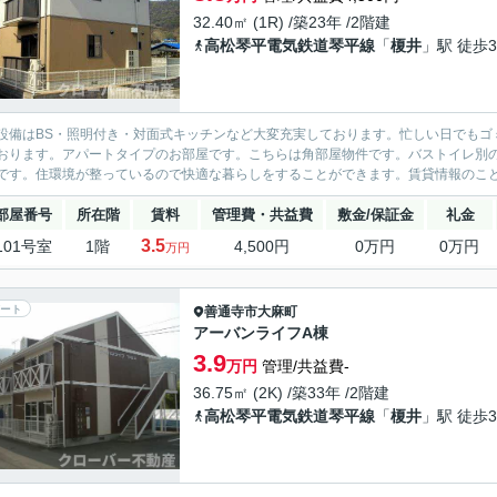
32.40㎡ (1R) /築23年 /2階建
高松琴平電気鉄道琴平線
「
榎井
」駅 徒歩3
設備はBS・照明付き・対面式キッチンなど大変充実しております。忙しい日でもゴ
おります。アパートタイプのお部屋です。こちらは角部屋物件です。バストイレ別
です。住環境が整っているので快適な暮らしをすることができます。賃貸情報のこと
部屋番号
所在階
賃料
管理費・共益費
敷金/保証金
礼金
3.5
101号室
1階
4,500円
0万円
0万円
万円
ート
善通寺市
大麻町
アーバンライフA棟
3.9
万円
管理/共益費-
36.75㎡ (2K) /築33年 /2階建
高松琴平電気鉄道琴平線
「
榎井
」駅 徒歩3