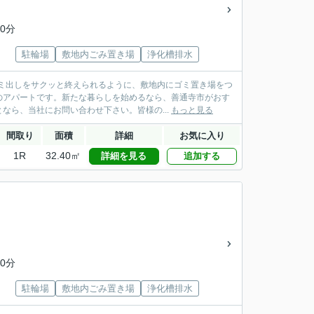
0分
駐輪場
敷地内ごみ置き場
浄化槽排水
ミ出しをサクッと終えられるように、敷地内にゴミ置き場をつ
のアパートです。新たな暮らしを始めるなら、善通寺市がおす
なら、当社にお問い合わせ下さい。皆様の...
もっと見る
間取り
面積
詳細
お気に入り
1R
32.40㎡
詳細を見る
追加する
0分
駐輪場
敷地内ごみ置き場
浄化槽排水