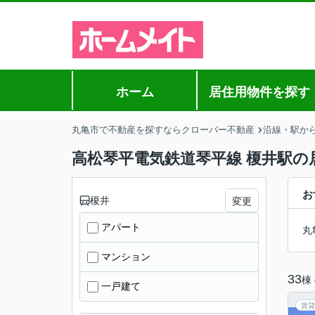
ホーム
居住用物件を探す
丸亀市で不動産を探すならクローバー不動産
沿線・駅か
高松琴平電気鉄道琴平線 榎井駅の
お
榎井
変更
アパート
丸
マンション
33
棟
一戸建て
賃貸