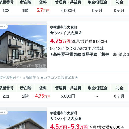
部屋番号
所在階
賃料
管理費・共益費
敷金/保証金
礼金
5.7
102
1階
4,000円
0ヶ月
0ヶ月
万円
ート
善通寺市
大麻町
サンハイツ大麻Ａ
4.75
万円
管理/共益費6,000円
50.12㎡ (2DK) /築23年 /2階建
高松琴平電気鉄道琴平線
「
榎井
」駅 徒歩3
居室照明付き♪ ☆角部屋☆ ★ガスコンロ設置済み★
部屋番号
所在階
賃料
管理費・共益費
敷金/保証金
礼金
4.75
201
2階
6,000円
-
0ヶ月
万円
ート
善通寺市
大麻町
サンハイツ大麻Ｂ
4.5
5.3
万円～
万円
管理/共益費6,000円