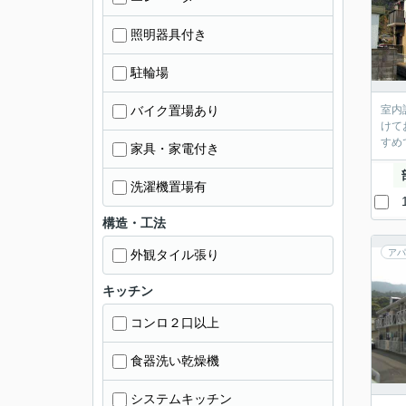
照明器具付き
駐輪場
バイク置場あり
室内
けて
すめ
家具・家電付き
洗濯機置場有
構造・工法
外観タイル張り
アパ
キッチン
コンロ２口以上
食器洗い乾燥機
システムキッチン