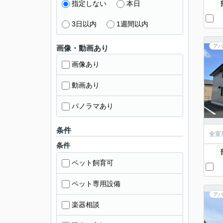
指定しない
本日
3日以内
1週間以内
アパ
画像・動画あり
画像あり
動画あり
パノラマあり
条件
全室
条件
ペット飼育可
ペット専用設備
アパ
楽器相談