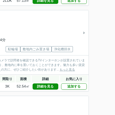
2LDK
57.13㎡
詳細を見る
追加する
4分
駐輪場
敷地内ごみ置き場
浄化槽排水
メラで訪問者を確認できるTVインターホンが設置されていま
り、敷地内に車を置いておくことができます。魅力も多い賃貸
方に、ぜひご紹介したい街があります...
もっと見る
間取り
面積
詳細
お気に入り
3K
52.54㎡
詳細を見る
追加する