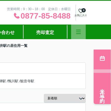
営業時間：9：30～18：00 定休日：水曜日
0
0877-85-8488
お気に入り
い合わせ
売却査定
榎井駅の居住用一覧
津駅
/
鴨川駅
/
観音寺駅
来店予約