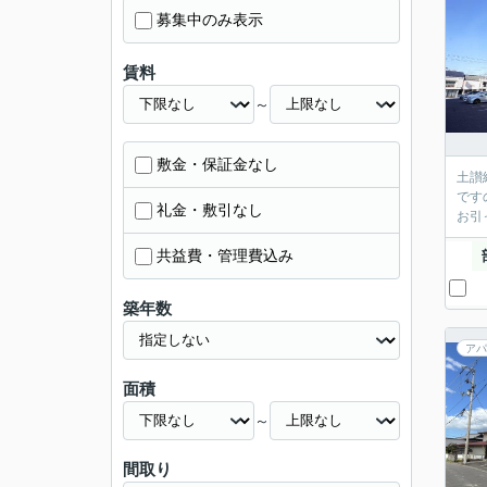
募集中のみ表示
賃料
～
敷金・保証金なし
土讃
です
礼金・敷引なし
お引
共益費・管理費込み
築年数
アパ
面積
～
間取り