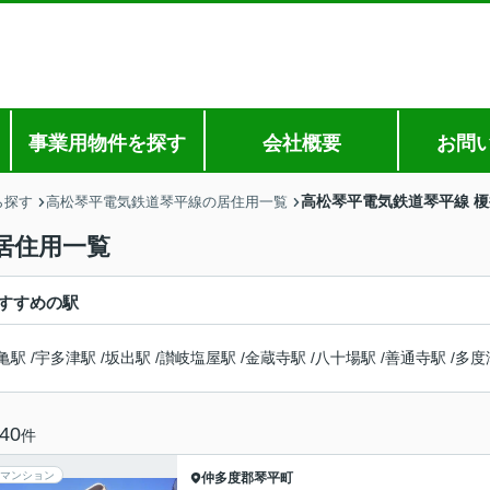
事業用物件を探す
会社概要
お問
高松琴平電気鉄道琴平線 
ら探す
高松琴平電気鉄道琴平線の居住用一覧
居住用一覧
すすめの駅
亀駅
/
宇多津駅
/
坂出駅
/
讃岐塩屋駅
/
金蔵寺駅
/
八十場駅
/
善通寺駅
/
多度
40
件
マンション
仲多度郡琴平町