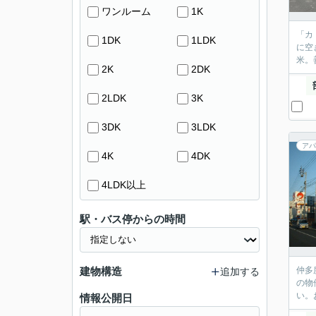
ワンルーム
1K
「カ
1DK
1LDK
に空
米。
2K
2DK
2LDK
3K
3DK
3LDK
アパ
4K
4DK
4LDK以上
駅・バス停からの時間
建物構造
仲多
追加する
の物
い。
情報公開日