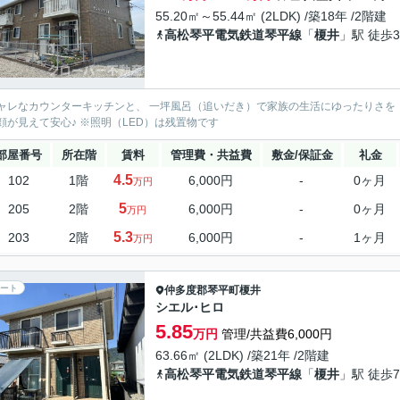
55.20㎡～55.44㎡ (2LDK) /築18年 /2階建
高松琴平電気鉄道琴平線
「
榎井
」駅 徒歩3
ャレなカウンターキッチンと、 一坪風呂（追いだき）で家族の生活にゆったりさを！
顔が見えて安心♪ ※照明（LED）は残置物です
部屋番号
所在階
賃料
管理費・共益費
敷金/保証金
礼金
4.5
102
1階
6,000円
-
0ヶ月
万円
5
205
2階
6,000円
-
0ヶ月
万円
5.3
203
2階
6,000円
-
1ヶ月
万円
ート
仲多度郡琴平町
榎井
シエル･ヒロ
5.85
万円
管理/共益費6,000円
63.66㎡ (2LDK) /築21年 /2階建
高松琴平電気鉄道琴平線
「
榎井
」駅 徒歩