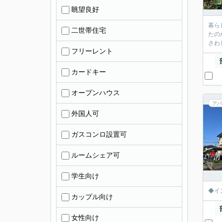
眺望良好
暮ら
二世帯住宅
たの
さわ
フリーレント
カードキー
オープンハウス
アパ
外国人可
ガスコンロ設置可
ルームシェア可
学生向け
◆イ
カップル向け
女性向け