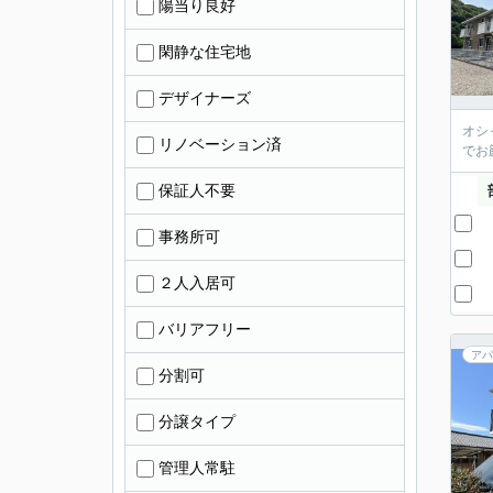
陽当り良好
閑静な住宅地
デザイナーズ
オシ
リノベーション済
でお
保証人不要
事務所可
２人入居可
バリアフリー
アパ
分割可
分譲タイプ
管理人常駐