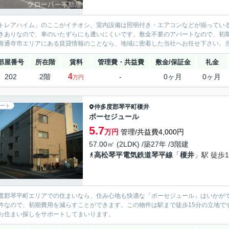
トレアハイム」のここがイチオシ。室内設備は照明付き・エアコンなどが揃ってい
きありなので、車のいたずらにも遭いにくいです。敷金不要のアパートなので、初期費
善通寺市エリアにある賃貸情報のことなら、地域に密着した当社へお任せ下さい。当社
部屋番号
所在階
賃料
管理費・共益費
敷金/保証金
礼金
4
202
2階
-
0ヶ月
0ヶ月
万円
ート
仲多度郡琴平町
榎井
ボーセジュール
5.7
万円
管理/共益費4,000円
57.00㎡ (2LDK) /築27年 /3階建
高松琴平電気鉄道琴平線
「
榎井
」駅 徒歩1
度郡琴平町エリアでの住まいなら、住み心地も快適な「ボーセジュール」はいかが
件なので、初期費用を減らすことができます。この物件は駅まで徒歩15分の立地で
お住まい探しをサポートしてまいります。