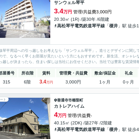
サンウェル琴平
3.4
万円
管理/共益費3,000円
20.30㎡ (1R) /築30年 /6階建
高松琴平電気鉄道琴平線
「
榎井
」駅 徒歩1
線琴平周辺への引っ越しをお考えなら「サンウェル琴平」。造りとデザインに関し
ので、なるべく早くお部屋が見たいという方にもおすすめです。新生活、オシャレ
っ越しが決まったら、住まい探しは当社にお任せください。当社では豊富な賃貸情報
部屋番号
所在階
賃料
管理費・共益費
敷金/保証金
礼金
3.4
315
6階
3,000円
1ヶ月
0ヶ月
万円
ート
善通寺市
櫛梨町
カトレアハイム
4
万円
管理/共益費-
40.15㎡ (2DK) /築27年 /2階建
高松琴平電気鉄道琴平線
「
榎井
」駅 徒歩4