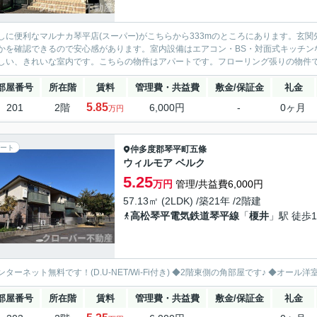
しに便利なマルナカ琴平店(スーパー)がこちらから333mのところにあります。玄
かを確認できるので安心感があります。室内設備はエアコン・BS・対面式キッチン
しい、きれいな室内です。こちらの物件はアパートです。フローリング張りの物件です
部屋番号
所在階
賃料
管理費・共益費
敷金/保証金
礼金
5.85
201
2階
6,000円
-
0ヶ月
万円
ート
仲多度郡琴平町
五條
ウィルモア ベルク
5.25
万円
管理/共益費6,000円
57.13㎡ (2LDK) /築21年 /2階建
高松琴平電気鉄道琴平線
「
榎井
」駅 徒歩1
ンターネット無料です！(D.U-NET/Wi-Fi付き) ◆2階東側の角部屋です♪ ◆オ
部屋番号
所在階
賃料
管理費・共益費
敷金/保証金
礼金