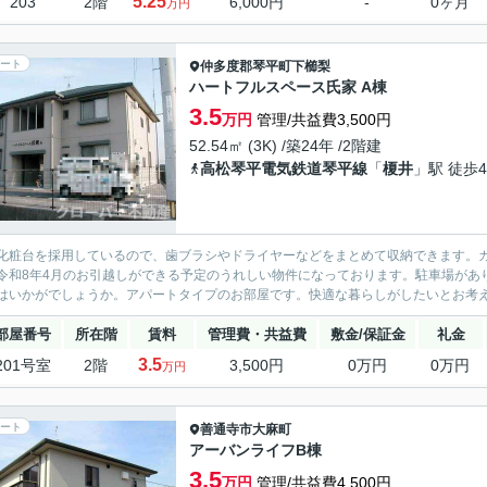
5.25
203
2階
6,000円
-
0ヶ月
万円
ート
仲多度郡琴平町
下櫛梨
ハートフルスペース氏家 A棟
3.5
万円
管理/共益費3,500円
52.54㎡ (3K) /築24年 /2階建
高松琴平電気鉄道琴平線
「
榎井
」駅 徒歩4
化粧台を採用しているので、歯ブラシやドライヤーなどをまとめて収納できます。カ
令和8年4月のお引越しができる予定のうれしい物件になっております。駐車場があ
はいかがでしょうか。アパートタイプのお部屋です。快適な暮らしがしたいとお考えの
部屋番号
所在階
賃料
管理費・共益費
敷金/保証金
礼金
3.5
201号室
2階
3,500円
0万円
0万円
万円
ート
善通寺市
大麻町
アーバンライフB棟
3.5
万円
管理/共益費4,500円