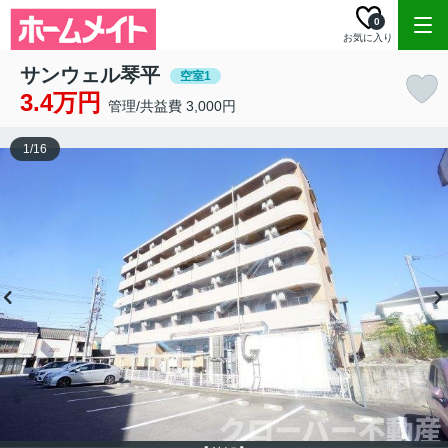
0
お気に入り
サンウェル琴平
空室1
3.4万円
管理/共益費 3,000円
1
/
16