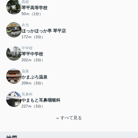
高校
琴平高等学校
50ｍ（1分）
弁当
ほっかほっか亭 琴平店
172ｍ（3分）
中学校
琴平中学校
202ｍ（3分）
温泉
かまぶろ温泉
209ｍ（3分）
耳鼻科
やまもと耳鼻咽喉科
227ｍ（3分）
すべて見る