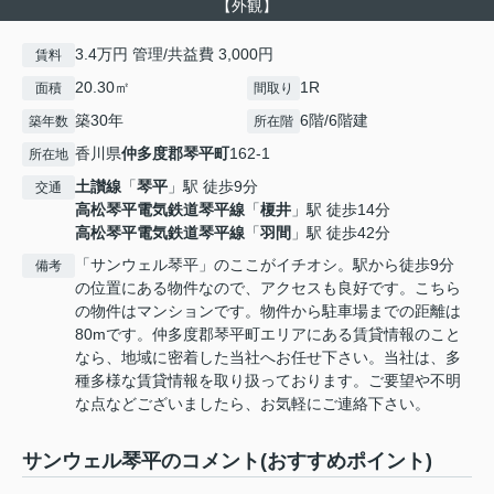
【外観】
3.4万円 管理/共益費 3,000円
賃料
20.30㎡
1R
面積
間取り
築30年
6階/6階建
築年数
所在階
香川県
仲多度郡琴平町
162-1
所在地
土讃線
「
琴平
」駅 徒歩9分
交通
高松琴平電気鉄道琴平線
「
榎井
」駅 徒歩14分
高松琴平電気鉄道琴平線
「
羽間
」駅 徒歩42分
「サンウェル琴平」のここがイチオシ。駅から徒歩9分
備考
の位置にある物件なので、アクセスも良好です。こちら
の物件はマンションです。物件から駐車場までの距離は
80mです。仲多度郡琴平町エリアにある賃貸情報のこと
なら、地域に密着した当社へお任せ下さい。当社は、多
種多様な賃貸情報を取り扱っております。ご要望や不明
な点などございましたら、お気軽にご連絡下さい。
サンウェル琴平のコメント(おすすめポイント)