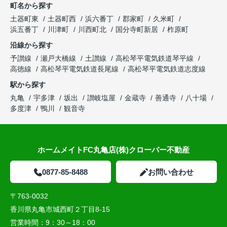
町名から探す
土器町東
土器町西
浜六番丁
郡家町
久米町
浜五番丁
川津町
川西町北
国分寺町新居
柞原町
沿線から探す
予讃線
瀬戸大橋線
土讃線
高松琴平電気鉄道琴平線
高徳線
高松琴平電気鉄道長尾線
高松琴平電気鉄道志度線
駅から探す
丸亀
宇多津
坂出
讃岐塩屋
金蔵寺
善通寺
八十場
多度津
鴨川
観音寺
ホームメイトFC丸亀店(株)クローバー不動産
0877-85-8488
お問い合わせ
〒763-0032
香川県丸亀市城西町２丁目8-15
営業時間：
9：30～18：00