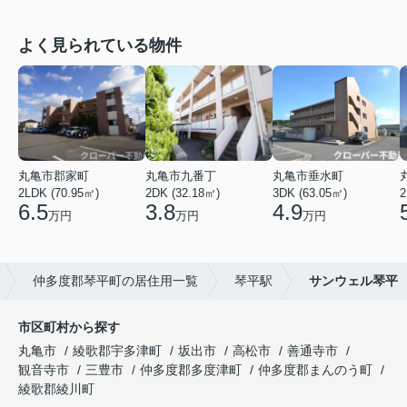
よく見られている物件
丸亀市郡家町
丸亀市九番丁
丸亀市垂水町
2LDK (70.95㎡)
2DK (32.18㎡)
3DK (63.05㎡)
2
6.5
3.8
4.9
万円
万円
万円
仲多度郡琴平町の居住用一覧
琴平駅
サンウェル琴平
市区町村から探す
丸亀市
綾歌郡宇多津町
坂出市
高松市
善通寺市
観音寺市
三豊市
仲多度郡多度津町
仲多度郡まんのう町
綾歌郡綾川町