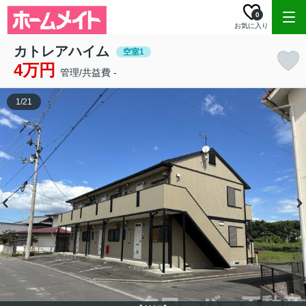
0
お気に入り
カトレアハイム
空室1
4万円
管理/共益費 -
1
/
21