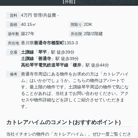
【外観】
4万円 管理/共益費 -
賃料
40.15㎡
2DK
面積
間取り
築27年
2階/2階建
築年数
所在階
香川県
善通寺市
櫛梨町
1353-3
所在地
土讃線
「
琴平
」駅 徒歩39分
交通
土讃線
「
善通寺
」駅 徒歩39分
高松琴平電気鉄道琴平線
「
榎井
」駅 徒歩44分
善通寺市周辺にある物件をお求めの方は「カトレアハイ
備考
ム」はいかがでしょうか。こちらの物件はアパートで
す。最上階の物件です。土讃線琴平周辺の物件で気にな
ることがあれば、当社までお問い合わせください。アク
セスや物件詳細などを詳しくご紹介させていただきま
す。
カトレアハイムのコメント(おすすめポイント)
当社イチオシの物件の「カトレアハイム」。ぜひ一度ご覧くださ