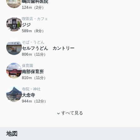
嶋田歯科医院
124ｍ（2分）
喫茶店・カフェ
ジジ
589ｍ（8分）
そば・うどん
セルフうどん カントリー
806ｍ（11分）
保育園
南部保育所
810ｍ（11分）
寺院・神社
大念寺
944ｍ（12分）
すべて見る
地図