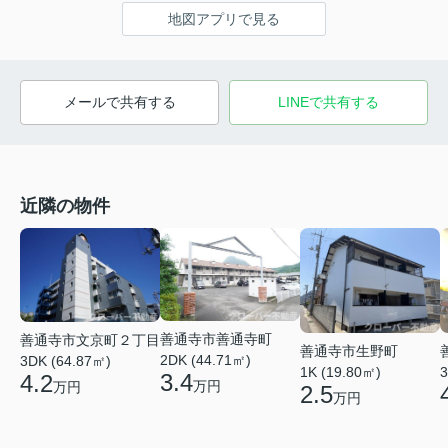
地図アプリで見る
メールで共有する
LINEで共有する
近隣の物件
善通寺市善通寺町
善通寺市文京町２丁目
善通寺市生野町
2DK (44.71㎡)
3DK (64.87㎡)
1K (19.80㎡)
3
3.4
4.2
万円
万円
2.5
万円