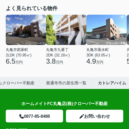
よく見られている物件
丸亀市郡家町
丸亀市九番丁
丸亀市垂水町
2LDK (70.95㎡)
2DK (32.18㎡)
3DK (63.05㎡)
2
6.5
3.8
4.9
万円
万円
万円
らクローバー不動産
善通寺市の居住用一覧
カトレアハイム
ホームメイトFC丸亀店(株)クローバー不動産
0877-85-8488
お問い合わせ