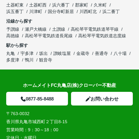
土器町東
土器町西
浜六番丁
郡家町
久米町
浜五番丁
川津町
国分寺町新居
川西町北
浜二番丁
沿線から探す
予讃線
瀬戸大橋線
土讃線
高松琴平電気鉄道琴平線
高徳線
高松琴平電気鉄道長尾線
高松琴平電気鉄道志度線
駅から探す
丸亀
宇多津
坂出
讃岐塩屋
金蔵寺
善通寺
八十場
多度津
鴨川
観音寺
ホームメイトFC丸亀店(株)クローバー不動産
0877-85-8488
お問い合わせ
〒763-0032
香川県丸亀市城西町２丁目8-15
営業時間：
9：30～18：00
定休日：
水曜日