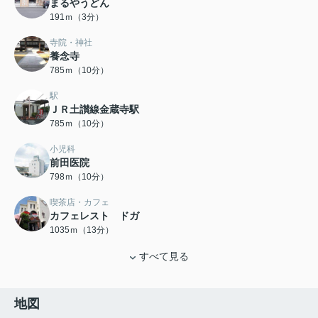
まるやうどん
191ｍ（3分）
寺院・神社
養念寺
785ｍ（10分）
駅
ＪＲ土讃線金蔵寺駅
785ｍ（10分）
小児科
前田医院
798ｍ（10分）
喫茶店・カフェ
カフェレスト ドガ
1035ｍ（13分）
すべて見る
地図