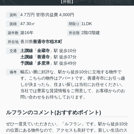
【外観】
4.7万円 管理/共益費 4,000円
賃料
47.30㎡
1LDK
面積
間取り
築16年
2階/2階建
築年数
所在階
香川県
善通寺市
稲木町
所在地
土讃線
「
金蔵寺
」駅 徒歩10分
交通
土讃線
「
善通寺
」駅 徒歩37分
予讃線
「
多度津
」駅 徒歩49分
幅広い層に好評な、駅から徒歩10分に立地する物件で
備考
す。こちらの物件はアパートです。善通寺市にお引っ越
しが決まったら、住まい探しは当社にお任せください。
当社では豊富な賃貸情報をご用意して、お客様からのお
問い合わせをお待ちしております。
ルフランのコメント(おすすめポイント)
ぜひ一度見ていただきたい、「ルフラン」です。駅から徒歩10分
の位置にある物件なので、アクセスも良好です。新しい生活のス