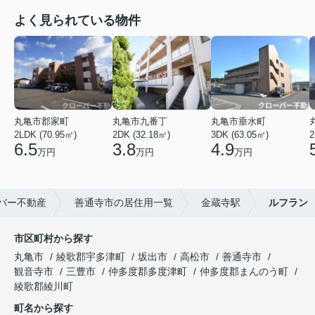
よく見られている物件
丸亀市郡家町
丸亀市九番丁
丸亀市垂水町
2LDK (70.95㎡)
2DK (32.18㎡)
3DK (63.05㎡)
2
6.5
3.8
4.9
万円
万円
万円
バー不動産
善通寺市の居住用一覧
金蔵寺駅
ルフラン
市区町村から探す
丸亀市
綾歌郡宇多津町
坂出市
高松市
善通寺市
観音寺市
三豊市
仲多度郡多度津町
仲多度郡まんのう町
綾歌郡綾川町
町名から探す