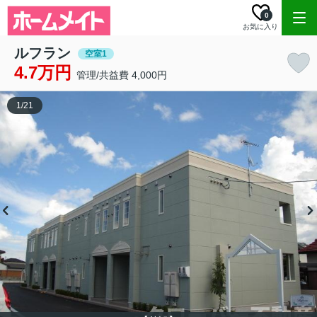
0
お気に入り
ルフラン
空室1
4.7万円
管理/共益費 4,000円
1
/
21