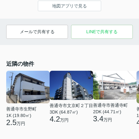
地図アプリで見る
メールで共有する
LINEで共有する
近隣の物件
善通寺市善通寺町
善通寺市文京町２丁目
善通寺市生野町
2DK (44.71㎡)
3DK (64.87㎡)
1K (19.80㎡)
1
3.4
4.2
万円
万円
2.5
万円