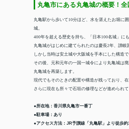
丸亀市にある丸亀城の概要！全
丸亀駅から歩いて10分ほど、水を湛えたお堀に
城。
400年を超える歴史を持ち、「日本100名城」
丸亀城がはじめに建てられたのは慶長2年、讃岐
しかし当時は安土城や大阪城を手本にした構造で
その後、元和元年の一国一城令により丸亀城は廃
丸亀城を再築します。
現代でもそのときの配置や構造が残っており、在
さらに現在も所々で石垣の修理などが進められて
●所在地：香川県丸亀市一番丁
●駐車場：あり
●アクセス方法：JR予讃線「丸亀駅」より徒歩約