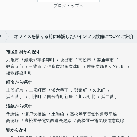
ブログトップへ
グ
オフィスを借りる前に確認したいインフラ設備についてご紹介
市区町村から探す
丸亀市
綾歌郡宇多津町
坂出市
高松市
善通寺市
観音寺市
三豊市
仲多度郡多度津町
仲多度郡まんのう町
綾歌郡綾川町
町名から探す
土器町東
土器町西
浜六番丁
郡家町
久米町
浜五番丁
川津町
国分寺町新居
川西町北
浜二番丁
沿線から探す
予讃線
瀬戸大橋線
土讃線
高松琴平電気鉄道琴平線
高徳線
高松琴平電気鉄道長尾線
高松琴平電気鉄道志度線
駅から探す