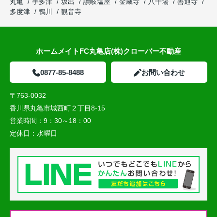
丸亀
宇多津
坂出
讃岐塩屋
金蔵寺
八十場
善通寺
多度津
鴨川
観音寺
ホームメイトFC丸亀店(株)クローバー不動産
0877-85-8488
お問い合わせ
〒763-0032
香川県丸亀市城西町２丁目8-15
営業時間：
9：30～18：00
定休日：
水曜日