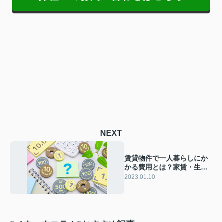
NEXT
賃貸物件で一人暮らしにか
かる費用とは？家賃・生活
費・貯金についてご紹介
2023.01.10