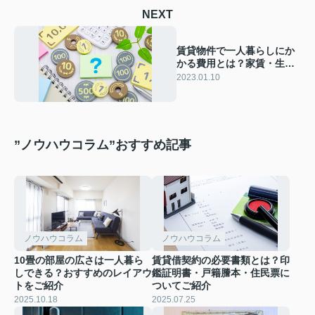
NEXT
賃貸物件で一人暮らしにか
かる費用とは？家賃・生活
費・貯金についてご紹介
2023.01.10
”ノウハウコラム”おすすめ記事
ノウハウコラム
ノウハウコラム
10畳の部屋の広さは一人暮ら
賃貸借契約の必要書類とは？印
しできる？おすすめのレイアウ
鑑証明書・戸籍謄本・住民票に
トをご紹介
ついてご紹介
2025.10.18
2025.07.25