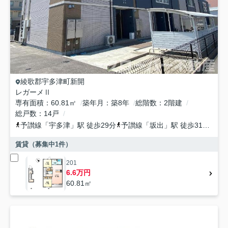
綾歌郡宇多津町
新開
レガーメⅡ
専有面積
60.81㎡
築年月
築8年
総階数
2階建
総戸数
14戸
予讃線
「
宇多津
」駅 徒歩29分
予讃線
「
坂出
」駅 徒歩31分
予
賃貸（募集中
1
件）
201
6.6万円
60.81㎡