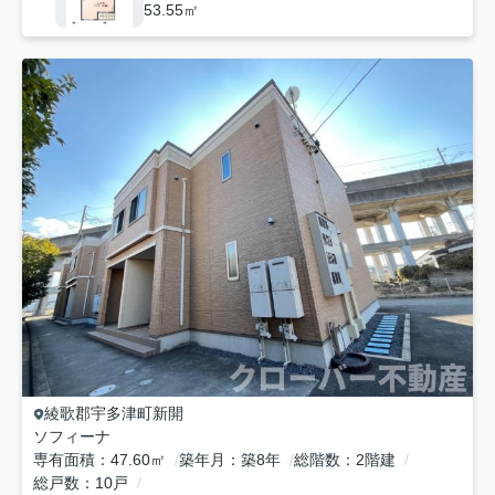
53.55㎡
綾歌郡宇多津町
新開
ソフィーナ
専有面積
47.60㎡
築年月
築8年
総階数
2階建
総戸数
10戸