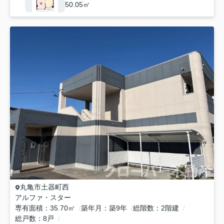
50.05㎡
丸亀市
土器町西
アルファ・スター
専有面積
35.70㎡
築年月
築9年
総階数
2階建
総戸数
8戸