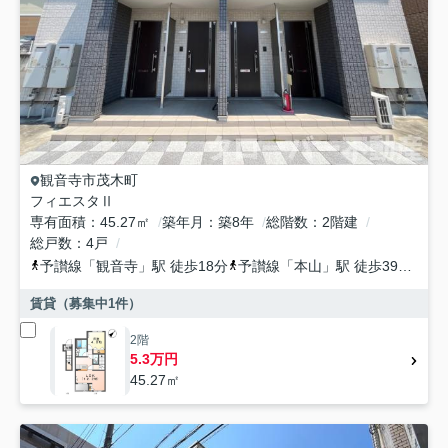
観音寺市
茂木町
フィエスタⅡ
専有面積
45.27㎡
築年月
築8年
総階数
2階建
総戸数
4戸
予讃線
「
観音寺
」駅 徒歩18分
予讃線
「
本山
」駅 徒歩39分
予
賃貸（募集中
1
件）
2階
5.3万円
45.27㎡