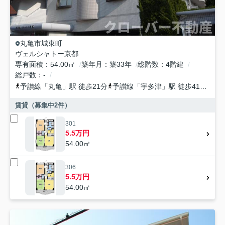
丸亀市
城東町
ヴェルシャトー京都
専有面積
54.00㎡
築年月
築33年
総階数
4階建
総戸数
-
予讃線
「
丸亀
」駅 徒歩21分
予讃線
「
宇多津
」駅 徒歩41分
予
賃貸（募集中
2
件）
301
5.5万円
54.00㎡
306
5.5万円
54.00㎡