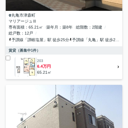
丸亀市
津森町
マリアージュⅢ
専有面積
65.21㎡
築年月
築8年
総階数
2階建
総戸数
12戸
予讃線
「
讃岐塩屋
」駅 徒歩25分
予讃線
「
丸亀
」駅 徒歩29分
賃貸（募集中
1
件）
203
6.4万円
65.21㎡