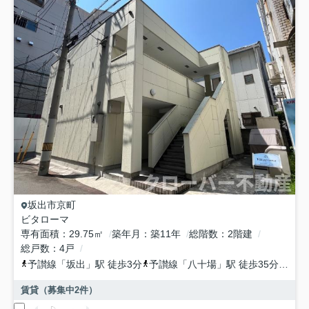
坂出市
京町
ビタローマ
専有面積
29.75㎡
築年月
築11年
総階数
2階建
総戸数
4戸
予讃線
「
坂出
」駅 徒歩3分
予讃線
「
八十場
」駅 徒歩35分
予讃
賃貸（募集中
2
件）