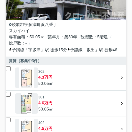
綾歌郡宇多津町
浜八番丁
スカイハイ
専有面積
50.05㎡
築年月
築30年
総階数
5階建
総戸数
-
予讃線
「
宇多津
」駅 徒歩15分
予讃線
「
坂出
」駅 徒歩46分
予
賃貸（募集中
3
件）
302
4.3万円
50.05㎡
301
4.6万円
50.05㎡
402
4.5万円