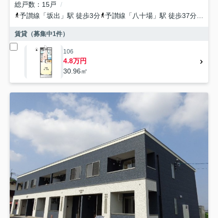
総戸数
15戸
予讃線
「
坂出
」駅 徒歩3分
予讃線
「
八十場
」駅 徒歩37分
予讃
賃貸（募集中
1
件）
106
4.8万円
30.96㎡