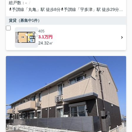
総戸数
-
予讃線
「
丸亀
」駅 徒歩8分
予讃線
「
宇多津
」駅 徒歩29分
予讃
賃貸（募集中
1
件）
405
3.1万円
24.32㎡