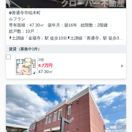
善通寺市
稲木町
ルフラン
専有面積
47.30㎡
築年月
築16年
総階数
2階建
総戸数
10戸
土讃線
「
金蔵寺
」駅 徒歩10分
土讃線
「
善通寺
」駅 徒歩37分
賃貸（募集中
1
件）
2階
4.7万円
47.30㎡