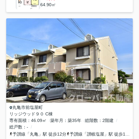
64.90㎡
丸亀市
前塩屋町
リッジウッド９０ C棟
専有面積
46.09㎡
築年月
築35年
総階数
2階建
総戸数
-
予讃線
「
丸亀
」駅 徒歩12分
予讃線
「
讃岐塩屋
」駅 徒歩14分