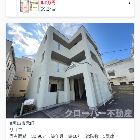
6.2万円
59.24㎡
坂出市
元町
リリア
専有面積
30.96㎡
築年月
築10年
総階数
3階建