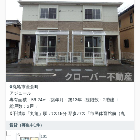
丸亀市
金倉町
アジュール
専有面積
59.24㎡
築年月
築13年
総階数
2階建
総戸数
2戸
予讃線
「
丸亀
」駅 バス15分 琴参バス「市民体育館前（丸亀市）」 停歩13分
賃貸（募集中
1
件）
101