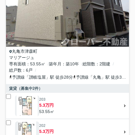
丸亀市
津森町
マリアージュ
専有面積
53.55㎡
築年月
築10年
総階数
2階建
総戸数
6戸
予讃線
「
讃岐塩屋
」駅 徒歩28分
予讃線
「
丸亀
」駅 徒歩31分
賃貸（募集中
2
件）
203
5.3万円
53.55㎡
202
5.3万円