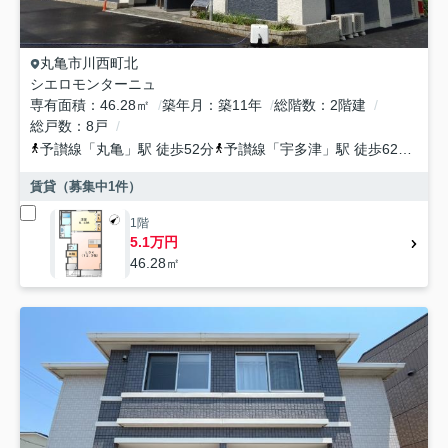
丸亀市
川西町北
シエロモンターニュ
専有面積
46.28㎡
築年月
築11年
総階数
2階建
総戸数
8戸
予讃線
「
丸亀
」駅 徒歩52分
予讃線
「
宇多津
」駅 徒歩62分
土
賃貸（募集中
1
件）
1階
5.1万円
46.28㎡