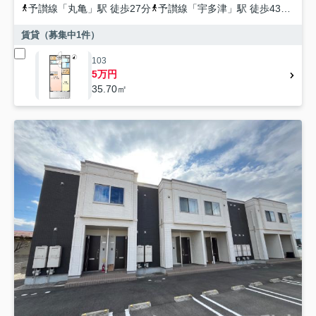
予讃線
「
丸亀
」駅 徒歩27分
予讃線
「
宇多津
」駅 徒歩43分
予
賃貸（募集中
1
件）
103
5万円
35.70㎡