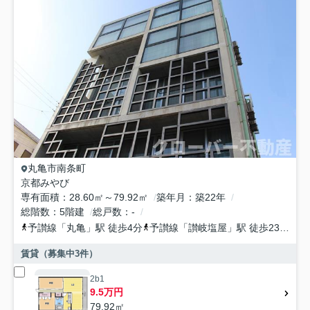
丸亀市
南条町
京都みやび
専有面積
28.60㎡～79.92㎡
築年月
築22年
総階数
5階建
総戸数
-
予讃線
「
丸亀
」駅 徒歩4分
予讃線
「
讃岐塩屋
」駅 徒歩23分
予
賃貸（募集中
3
件）
2b1
9.5万円
79.92㎡