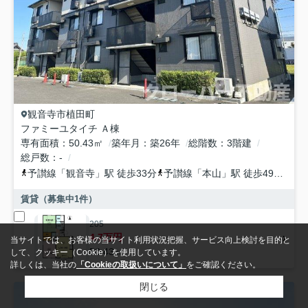
観音寺市
植田町
ファミーユタイチ Ａ棟
専有面積
50.43㎡
築年月
築26年
総階数
3階建
総戸数
-
予讃線
「
観音寺
」駅 徒歩33分
予讃線
「
本山
」駅 徒歩49分
予
賃貸（募集中
1
件）
205
4.7万円
当サイトでは、お客様の当サイト利用状況把握、サービス向上検討を目的と
50.43㎡
して、クッキー（Cookie）を使用しています。
詳しくは、当社の
「Cookieの取扱いについて」
をご確認ください。
閉じる