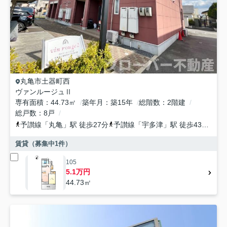
丸亀市
土器町西
ヴァンルージュⅡ
専有面積
44.73㎡
築年月
築15年
総階数
2階建
総戸数
8戸
予讃線
「
丸亀
」駅 徒歩27分
予讃線
「
宇多津
」駅 徒歩43分
予
賃貸（募集中
1
件）
105
5.1万円
44.73㎡