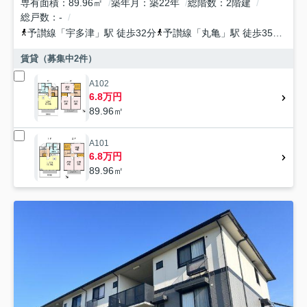
専有面積
89.96㎡
築年月
築22年
総階数
2階建
総戸数
-
予讃線
「
宇多津
」駅 徒歩32分
予讃線
「
丸亀
」駅 徒歩35分
予
賃貸（募集中
2
件）
A102
6.8万円
89.96㎡
A101
6.8万円
89.96㎡