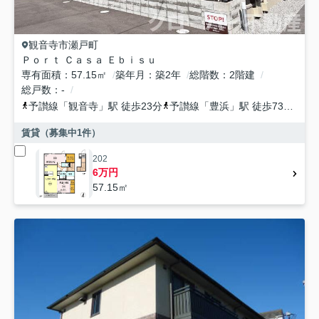
観音寺市
瀬戸町
Ｐｏｒｔ Ｃａｓａ Ｅｂｉｓｕ
専有面積
57.15㎡
築年月
築2年
総階数
2階建
総戸数
-
予讃線
「
観音寺
」駅 徒歩23分
予讃線
「
豊浜
」駅 徒歩73分
予
賃貸（募集中
1
件）
202
6万円
57.15㎡