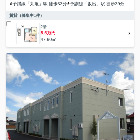
予讃線
「
丸亀
」駅 徒歩53分
予讃線
「
坂出
」駅 徒歩39分
予讃
賃貸（募集中
1
件）
2階
5.5万円
47.60㎡