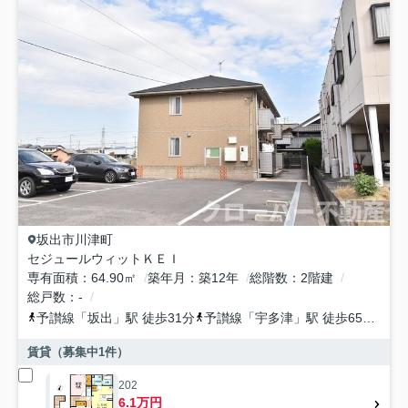
坂出市
川津町
セジュールウィットＫＥＩ
専有面積
64.90㎡
築年月
築12年
総階数
2階建
総戸数
-
予讃線
「
坂出
」駅 徒歩31分
予讃線
「
宇多津
」駅 徒歩65分
予
賃貸（募集中
1
件）
202
6.1万円