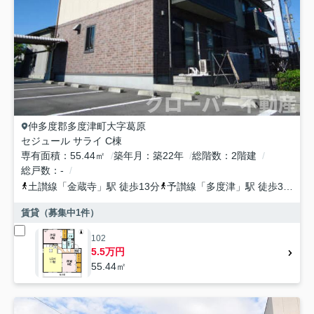
仲多度郡多度津町
大字葛原
セジュール サライ C棟
専有面積
55.44㎡
築年月
築22年
総階数
2階建
総戸数
-
土讃線
「
金蔵寺
」駅 徒歩13分
予讃線
「
多度津
」駅 徒歩38分
賃貸（募集中
1
件）
102
5.5万円
55.44㎡