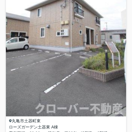
丸亀市
土器町東
ローズガーデン土器東 A棟