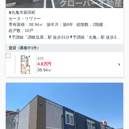
丸亀市
新田町
セーヌ・リヴァー
専有面積
38.94㎡
築年月
築8年
総階数
2階建
総戸数
10戸
予讃線
「
讃岐塩屋
」駅 徒歩31分
予讃線
「
丸亀
」駅 徒歩32分
賃貸（募集中
1
件）
103
4.8万円
38.94㎡