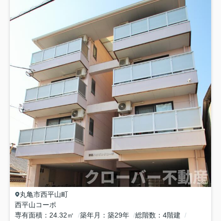
丸亀市
西平山町
西平山コーポ
専有面積
24.32㎡
築年月
築29年
総階数
4階建