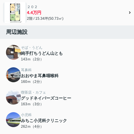
２０２
4.4万円
2階 / 15.34坪(50.73㎡)
周辺施設
そば・うどん
純手打ちうどん山とも
143ｍ（2分）
耳鼻科
おおやま耳鼻咽喉科
160ｍ（2分）
喫茶店・カフェ
グッドネイバーズコーヒー
163ｍ（3分）
小児科
みちこ小児科クリニック
262ｍ（4分）