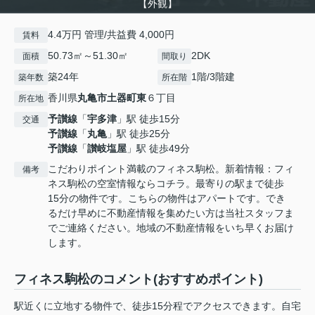
【外観】
4.4万円 管理/共益費 4,000円
賃料
50.73㎡～51.30㎡
2DK
面積
間取り
築24年
1階/3階建
築年数
所在階
香川県
丸亀市
土器町東
６丁目
所在地
予讃線
「
宇多津
」駅 徒歩15分
交通
予讃線
「
丸亀
」駅 徒歩25分
予讃線
「
讃岐塩屋
」駅 徒歩49分
こだわりポイント満載のフィネス駒松。新着情報：フィ
備考
ネス駒松の空室情報ならコチラ。最寄りの駅まで徒歩
15分の物件です。こちらの物件はアパートです。でき
るだけ早めに不動産情報を集めたい方は当社スタッフま
でご連絡ください。地域の不動産情報をいち早くお届け
します。
フィネス駒松のコメント(おすすめポイント)
駅近くに立地する物件で、徒歩15分程でアクセスできます。自宅