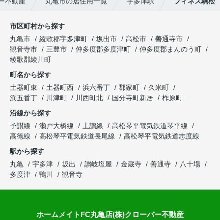
ー不動産
丸亀市の居住用一覧
宇多津駅
フィネス駒松
市区町村から探す
丸亀市
綾歌郡宇多津町
坂出市
高松市
善通寺市
観音寺市
三豊市
仲多度郡多度津町
仲多度郡まんのう町
綾歌郡綾川町
町名から探す
土器町東
土器町西
浜六番丁
郡家町
久米町
浜五番丁
川津町
川西町北
国分寺町新居
柞原町
沿線から探す
予讃線
瀬戸大橋線
土讃線
高松琴平電気鉄道琴平線
高徳線
高松琴平電気鉄道長尾線
高松琴平電気鉄道志度線
駅から探す
丸亀
宇多津
坂出
讃岐塩屋
金蔵寺
善通寺
八十場
多度津
鴨川
観音寺
ホームメイトFC丸亀店(株)クローバー不動産