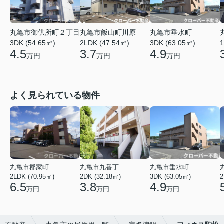
丸亀市垂水町
丸亀市御供所町２丁目
丸亀市飯山町川原
3DK (63.05㎡)
3DK (54.65㎡)
2LDK (47.54㎡)
1
4.9
4.5
3.7
万円
万円
万円
よく見られている物件
丸亀市郡家町
丸亀市九番丁
丸亀市垂水町
2LDK (70.95㎡)
2DK (32.18㎡)
3DK (63.05㎡)
2
6.5
3.8
4.9
万円
万円
万円