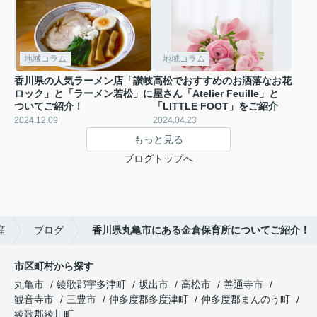
地域コラム
地域コラム
香川県の人気ラーメン店「讃岐
高松でおすすめのお洒落なお花
ロック」と「ラーメン若松」に
屋さん「Atelier Feuille」と
ついてご紹介！
「LITTLE FOOT」をご紹介
2024.12.09
2024.04.23
もっと見る
ブログトップへ
産
ブログ
香川県丸亀市にある金倉保育所についてご紹介！
市区町村から探す
丸亀市
綾歌郡宇多津町
坂出市
高松市
善通寺市
観音寺市
三豊市
仲多度郡多度津町
仲多度郡まんのう町
綾歌郡綾川町