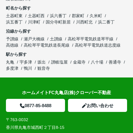
町名から探す
土器町東
土器町西
浜六番丁
郡家町
久米町
浜五番丁
川津町
国分寺町新居
川西町北
浜二番丁
沿線から探す
予讃線
瀬戸大橋線
土讃線
高松琴平電気鉄道琴平線
高徳線
高松琴平電気鉄道長尾線
高松琴平電気鉄道志度線
駅から探す
丸亀
宇多津
坂出
讃岐塩屋
金蔵寺
八十場
善通寺
多度津
鴨川
観音寺
ホームメイトFC丸亀店(株)クローバー不動産
0877-85-8488
お問い合わせ
〒763-0032
香川県丸亀市城西町２丁目8-15