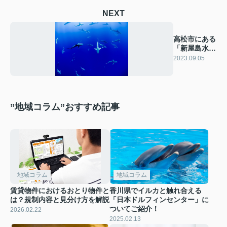
NEXT
高松市にある
「新屋島水族
館」をご紹
2023.09.05
介！
”地域コラム”おすすめ記事
地域コラム
地域コラム
賃貸物件におけるおとり物件と
香川県でイルカと触れ合える
は？規制内容と見分け方を解説
「日本ドルフィンセンター」に
ついてご紹介！
2026.02.22
2025.02.13