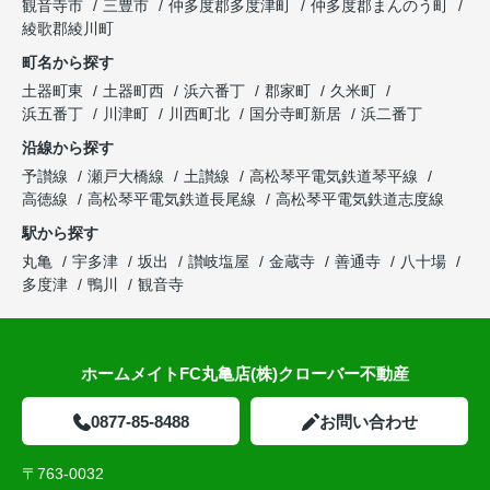
観音寺市
三豊市
仲多度郡多度津町
仲多度郡まんのう町
綾歌郡綾川町
町名から探す
土器町東
土器町西
浜六番丁
郡家町
久米町
浜五番丁
川津町
川西町北
国分寺町新居
浜二番丁
沿線から探す
予讃線
瀬戸大橋線
土讃線
高松琴平電気鉄道琴平線
高徳線
高松琴平電気鉄道長尾線
高松琴平電気鉄道志度線
駅から探す
丸亀
宇多津
坂出
讃岐塩屋
金蔵寺
善通寺
八十場
多度津
鴨川
観音寺
ホームメイトFC丸亀店(株)クローバー不動産
0877-85-8488
お問い合わせ
〒763-0032