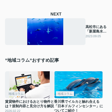
NEXT
高松市にある
「新屋島水族
館」をご紹
2023.09.05
介！
”地域コラム”おすすめ記事
地域コラム
地域コラム
賃貸物件におけるおとり物件と
香川県でイルカと触れ合える
は？規制内容と見分け方を解説
「日本ドルフィンセンター」に
ついてご紹介！
2026.02.22