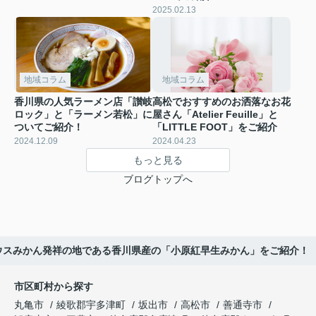
2025.02.13
地域コラム
地域コラム
香川県の人気ラーメン店「讃岐
高松でおすすめのお洒落なお花
ロック」と「ラーメン若松」に
屋さん「Atelier Feuille」と
ついてご紹介！
「LITTLE FOOT」をご紹介
2024.12.09
2024.04.23
もっと見る
ブログトップへ
ウスみかん発祥の地である香川県産の「小原紅早生みかん」をご紹介！
市区町村から探す
丸亀市
綾歌郡宇多津町
坂出市
高松市
善通寺市