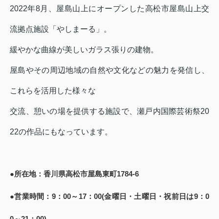
2022
年
8
月、屋島山上にオープンした高松市屋島山上交
流拠点施設「やしまーる」。
緩やかな曲線が美しいガラス張りの建物。
屋島やその周辺地域の自然や文化などの魅力を発信し、
これらを活用した様々な
交流、憩いの場を提供する施設で、瀬戸内国際芸術祭
20
22
の作品にもなっています。
●所在地：香川県高松市屋島東町
1784-6
●営業時間：
9
：
00
～
17
：
00(
金曜日・土曜日・祝前日は
9
：
0
0
～
21
：
00)