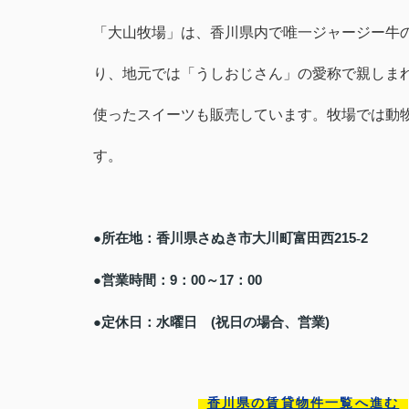
「大山牧場」は、香川県内で唯一ジャージー牛
り、地元では「うしおじさん」の愛称で親しま
使ったスイーツも販売しています。牧場では動
す。
●所在地：香川県さぬき市大川町富田西
215
‐
2
●営業時間：
9
：
00
～
17
：
00
●定休日：水曜日
(
祝日の場合、営業
)
香川県の賃貸物件一覧へ進む