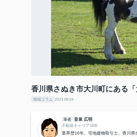
香川県さぬき市大川町にある「
地域コラム
2023.08.04
音泉 広明
筆者
不動産キャリア16年
業界歴16年。宅地建物取引士。香川