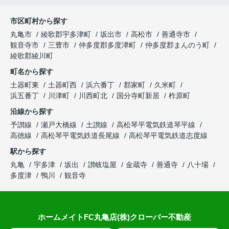
市区町村から探す
丸亀市
綾歌郡宇多津町
坂出市
高松市
善通寺市
観音寺市
三豊市
仲多度郡多度津町
仲多度郡まんのう町
綾歌郡綾川町
町名から探す
土器町東
土器町西
浜六番丁
郡家町
久米町
浜五番丁
川津町
川西町北
国分寺町新居
柞原町
沿線から探す
予讃線
瀬戸大橋線
土讃線
高松琴平電気鉄道琴平線
高徳線
高松琴平電気鉄道長尾線
高松琴平電気鉄道志度線
駅から探す
丸亀
宇多津
坂出
讃岐塩屋
金蔵寺
善通寺
八十場
多度津
鴨川
観音寺
ホームメイトFC丸亀店(株)クローバー不動産