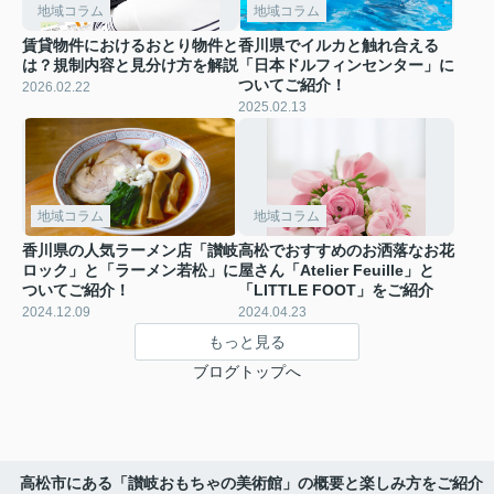
地域コラム
地域コラム
賃貸物件におけるおとり物件と
香川県でイルカと触れ合える
は？規制内容と見分け方を解説
「日本ドルフィンセンター」に
ついてご紹介！
2026.02.22
2025.02.13
地域コラム
地域コラム
香川県の人気ラーメン店「讃岐
高松でおすすめのお洒落なお花
ロック」と「ラーメン若松」に
屋さん「Atelier Feuille」と
ついてご紹介！
「LITTLE FOOT」をご紹介
2024.12.09
2024.04.23
もっと見る
ブログトップへ
高松市にある「讃岐おもちゃの美術館」の概要と楽しみ方をご紹介