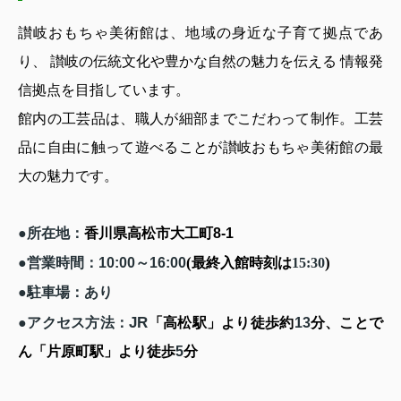
讃岐おもちゃ美術館は、地域の身近な子育て拠点であ
り、 讃岐の伝統文化や豊かな自然の魅力を伝える 情報発
信拠点を目指しています。
館内の工芸品は、職人が細部までこだわって制作。工芸
品に自由に触って遊べることが讃岐おもちゃ美術館の最
大の魅力です。
●所在地：
香川県高松市大工町
8-1
(
)
●営業時間：
10:00
～
16:00
最終入館時刻は
15:30
●駐車場：あり
JR
●アクセス方法：
「高松駅」より徒歩約
13
分、ことで
ん「片原町駅」より徒歩
5
分