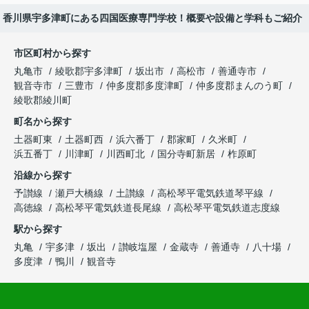
香川県宇多津町にある四国医療専門学校！概要や設備と学科もご紹介
市区町村から探す
丸亀市
綾歌郡宇多津町
坂出市
高松市
善通寺市
観音寺市
三豊市
仲多度郡多度津町
仲多度郡まんのう町
綾歌郡綾川町
町名から探す
土器町東
土器町西
浜六番丁
郡家町
久米町
浜五番丁
川津町
川西町北
国分寺町新居
柞原町
沿線から探す
予讃線
瀬戸大橋線
土讃線
高松琴平電気鉄道琴平線
高徳線
高松琴平電気鉄道長尾線
高松琴平電気鉄道志度線
駅から探す
丸亀
宇多津
坂出
讃岐塩屋
金蔵寺
善通寺
八十場
多度津
鴨川
観音寺