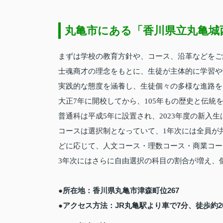
丸亀市にある「香川県立丸亀城
まずは学校の教育方針や、コース、沿革などをご
士魂商才の理念をもとに、生徒が主体的に学習や
実践的な態度を涵養し、生徒個々の多様な進路を
大正7年に開校してから、105年もの歴史と伝
普通科は平成5年に設置され、2023年度の新入生は
コースは選択制となっていて、1年次には全員が
どに応じて、人文コース・理数コース・商業コー
3年次にはさらに自由選択の科目の割合が増え、
●所在地：香川県丸亀市津森町位267
●アクセス方法：JR丸亀駅より車で7分、徒歩約2