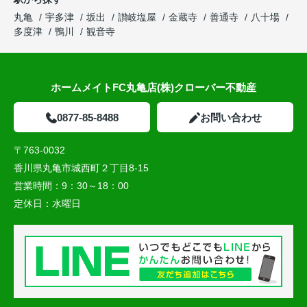
丸亀
宇多津
坂出
讃岐塩屋
金蔵寺
善通寺
八十場
多度津
鴨川
観音寺
ホームメイトFC丸亀店(株)クローバー不動産
0877-85-8488
お問い合わせ
〒763-0032
香川県丸亀市城西町２丁目8-15
営業時間：
9：30～18：00
定休日：
水曜日