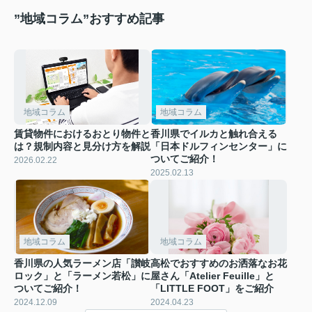
”地域コラム”おすすめ記事
地域コラム
地域コラム
賃貸物件におけるおとり物件と
香川県でイルカと触れ合える
は？規制内容と見分け方を解説
「日本ドルフィンセンター」に
ついてご紹介！
2026.02.22
2025.02.13
地域コラム
地域コラム
香川県の人気ラーメン店「讃岐
高松でおすすめのお洒落なお花
ロック」と「ラーメン若松」に
屋さん「Atelier Feuille」と
ついてご紹介！
「LITTLE FOOT」をご紹介
2024.12.09
2024.04.23