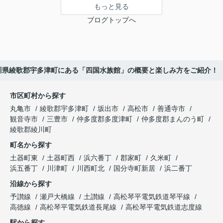
もっと見る
ブログトップへ
川県綾歌郡宇多津町にある「四国水族館」の概要と楽しみ方をご紹介！
市区町村から探す
丸亀市
綾歌郡宇多津町
坂出市
高松市
善通寺市
観音寺市
三豊市
仲多度郡多度津町
仲多度郡まんのう町
綾歌郡綾川町
町名から探す
土器町東
土器町西
浜六番丁
郡家町
久米町
浜五番丁
川津町
川西町北
国分寺町新居
浜二番丁
沿線から探す
予讃線
瀬戸大橋線
土讃線
高松琴平電気鉄道琴平線
高徳線
高松琴平電気鉄道長尾線
高松琴平電気鉄道志度線
駅から探す