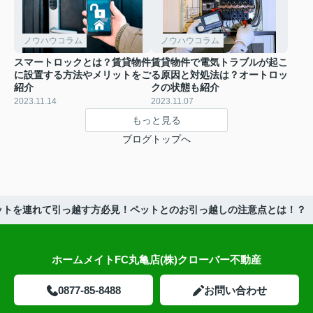
ノウハウコラム
ノウハウコラム
スマートロックとは？賃貸物件
賃貸物件で電気トラブルが起こ
に設置する方法やメリットをご
る原因と対処法は？オートロッ
紹介
クの状態も紹介
2023.11.14
2023.11.07
もっと見る
ブログトップへ
ットを連れて引っ越す方必見！ペットとのお引っ越しの注意点とは！？
ホームメイトFC丸亀店(株)クローバー不動産
0877-85-8488
お問い合わせ