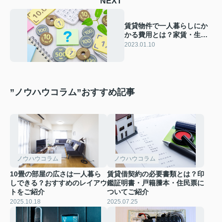
NEXT
賃貸物件で一人暮らしにか
かる費用とは？家賃・生活
費・貯金についてご紹介
2023.01.10
”ノウハウコラム”おすすめ記事
ノウハウコラム
ノウハウコラム
10畳の部屋の広さは一人暮ら
賃貸借契約の必要書類とは？印
しできる？おすすめのレイアウ
鑑証明書・戸籍謄本・住民票に
トをご紹介
ついてご紹介
2025.10.18
2025.07.25