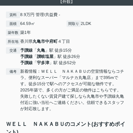
【外観】
8.9万円 管理/共益費 -
賃料
64.59㎡
2LDK
面積
間取り
築1年
築年数
香川県
丸亀市
中府町
４丁目
所在地
予讃線
「
丸亀
」駅 徒歩15分
交通
予讃線
「
讃岐塩屋
」駅 徒歩26分
予讃線
「
宇多津
」駅 徒歩52分
新着情報：ＷＥＬＬ ＮＡＫＡＢＵの空室情報ならコチ
備考
ラ。便利なスーパー「マルナカ丸亀店」まで395mで
す。徒歩15分で駅へのアクセスが可能な物件です。
2025年築で、多くの方がご満足の物件はこちらです。
失敗したくない賃貸戸建て探しなら丸亀市や予讃線丸亀
付近に強い当社へご連絡ください。信頼できるスタッフ
が対応致します。
ＷＥＬＬ ＮＡＫＡＢＵのコメント(おすすめポイ
ント)