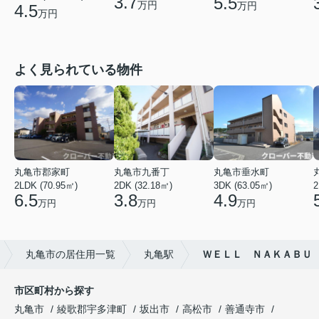
3.7
5.5
万円
万円
4.5
万円
よく見られている物件
丸亀市郡家町
丸亀市九番丁
丸亀市垂水町
2LDK (70.95㎡)
2DK (32.18㎡)
3DK (63.05㎡)
2
6.5
3.8
4.9
万円
万円
万円
丸亀市の居住用一覧
丸亀駅
ＷＥＬＬ ＮＡＫＡＢＵ
市区町村から探す
丸亀市
綾歌郡宇多津町
坂出市
高松市
善通寺市