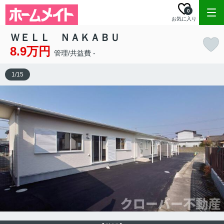
0
お気に入り
ＷＥＬＬ ＮＡＫＡＢＵ
8.9万円
管理/共益費 -
1
/
15