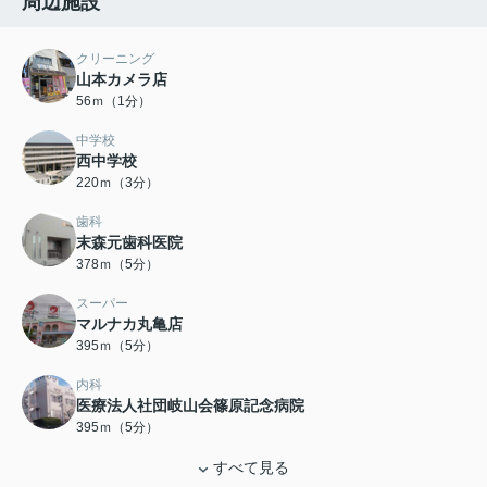
周辺施設
クリーニング
山本カメラ店
56ｍ（1分）
中学校
西中学校
220ｍ（3分）
歯科
末森元歯科医院
378ｍ（5分）
スーパー
マルナカ丸亀店
395ｍ（5分）
内科
医療法人社団岐山会篠原記念病院
395ｍ（5分）
すべて見る