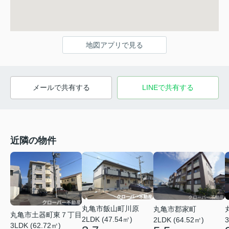
地図アプリで見る
メールで共有する
LINEで共有する
近隣の物件
丸亀市飯山町川原
丸亀市郡家町
丸亀市土器町東７丁目
2LDK (47.54㎡)
2LDK (64.52㎡)
3
3LDK (62.72㎡)