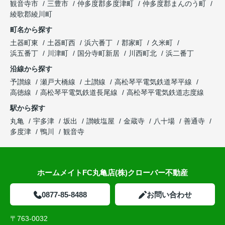
観音寺市
三豊市
仲多度郡多度津町
仲多度郡まんのう町
綾歌郡綾川町
町名から探す
土器町東
土器町西
浜六番丁
郡家町
久米町
浜五番丁
川津町
国分寺町新居
川西町北
浜二番丁
沿線から探す
予讃線
瀬戸大橋線
土讃線
高松琴平電気鉄道琴平線
高徳線
高松琴平電気鉄道長尾線
高松琴平電気鉄道志度線
駅から探す
丸亀
宇多津
坂出
讃岐塩屋
金蔵寺
八十場
善通寺
多度津
鴨川
観音寺
ホームメイトFC丸亀店(株)クローバー不動産
0877-85-8488
お問い合わせ
〒763-0032