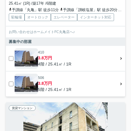
25.41㎡ (1R) /築17年 /6階建
予讃線「丸亀」駅 徒歩11分
予讃線「讃岐塩屋」駅 徒歩20分
予讃
駐輪場
オートロック
エレベーター
インターネット対応
お問い合わせはホームメイトFC丸亀店へ♪
募集中の部屋
410
3.8万円
4階 / 25.41㎡ / 1R
506
3.8万円
5階 / 25.41㎡ / 1R
賃貸マンション