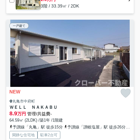
3階 / 33.39㎡ / 2DK
一戸建て
NEW
丸亀市中府町
ＷＥＬＬ ＮＡＫＡＢＵ
8.9
万円
管理/共益費-
64.59㎡ (2LDK) /築1年 /1階建
予讃線「丸亀」駅 徒歩15分
予讃線「讃岐塩屋」駅 徒歩26分
予讃
閑静な住宅地
駐車2台可