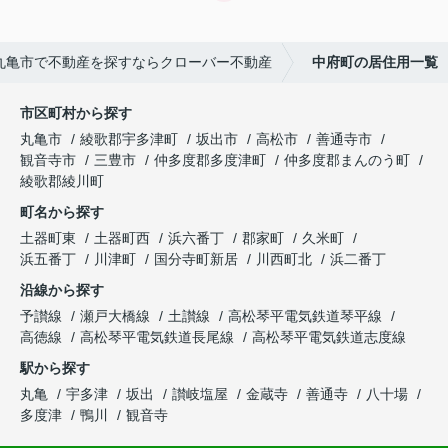
丸亀市で不動産を探すならクローバー不動産
中府町の居住用一覧
市区町村から探す
丸亀市
綾歌郡宇多津町
坂出市
高松市
善通寺市
観音寺市
三豊市
仲多度郡多度津町
仲多度郡まんのう町
綾歌郡綾川町
町名から探す
土器町東
土器町西
浜六番丁
郡家町
久米町
浜五番丁
川津町
国分寺町新居
川西町北
浜二番丁
沿線から探す
予讃線
瀬戸大橋線
土讃線
高松琴平電気鉄道琴平線
高徳線
高松琴平電気鉄道長尾線
高松琴平電気鉄道志度線
駅から探す
丸亀
宇多津
坂出
讃岐塩屋
金蔵寺
善通寺
八十場
多度津
鴨川
観音寺