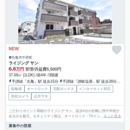
NEW
丸亀市中府町
ライジング サン
6.6
万円
管理/共益費5,500円
37.69㎡ (1LDK) /築4年 /3階建
予讃線「丸亀」駅 徒歩15分
予讃線「讃岐塩屋」駅 徒歩28分
予讃
駐輪場
オートロック
宅配ボックス
インターネット対応
防犯カメラ
公共下水
こだわりポイント満載のライジング サン。徒歩4分の距離に西中学校が
あるのも魅力。セキュリティ面は、オートロック・TVイン...
もっと見る
募集中の部屋