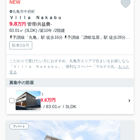
NEW
丸亀市中府町
Ｖｉｌｌａ Ｎａｋａｂｕ
9.8
万円
管理/共益費-
83.01㎡ (3LDK) /築10年 /2階建
予讃線「丸亀」駅 徒歩16分
予讃線「讃岐塩屋」駅 徒歩28分
予讃
駐車2台可
こだわりで選びたい方におすすめ。丸亀市エリアで住まいをお探しなら
「Ｖｉｌｌａ Ｎａｋａｂｕ」。便利なスーパー「マルナカ丸...
もっと
見る
募集中の部屋
１
9.8万円
- / 83.01㎡ / 3LDK
アパート