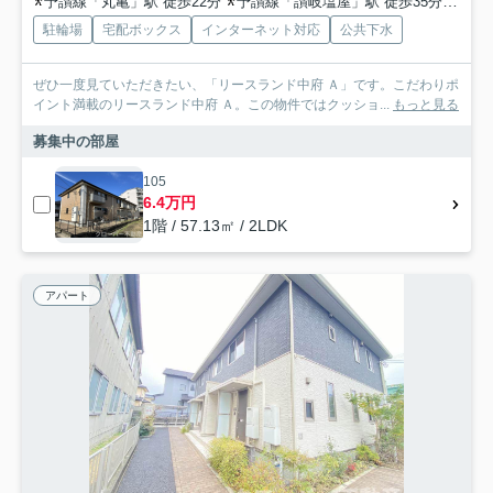
予讃線「丸亀」駅 徒歩22分
予讃線「讃岐塩屋」駅 徒歩35分
予讃
駐輪場
宅配ボックス
インターネット対応
公共下水
ぜひ一度見ていただきたい、「リースランド中府 Ａ」です。こだわりポ
イント満載のリースランド中府 Ａ。この物件ではクッショ...
もっと見る
募集中の部屋
105
6.4万円
1階 / 57.13㎡ / 2LDK
アパート