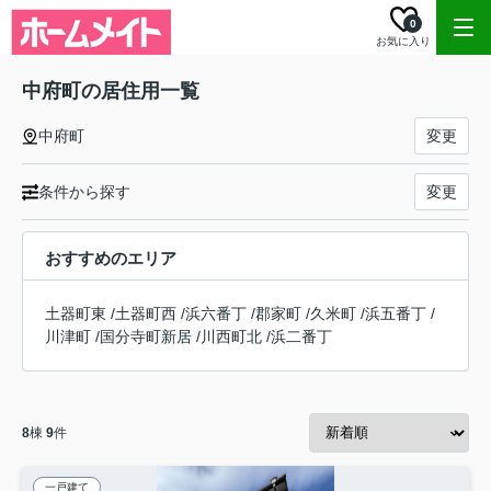
0
お気に入り
中府町の居住用一覧
中府町
変更
条件から探す
変更
おすすめのエリア
土器町東
/
土器町西
/
浜六番丁
/
郡家町
/
久米町
/
浜五番丁
/
川津町
/
国分寺町新居
/
川西町北
/
浜二番丁
8
棟
9
件
一戸建て