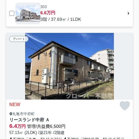
303
6.6万円
3階 / 37.69㎡ / 1LDK
アパート
NEW
丸亀市中府町
リースランド中府 Ａ
6.4
万円
管理/共益費6,500円
57.13㎡ (2LDK) /築21年 /2階建