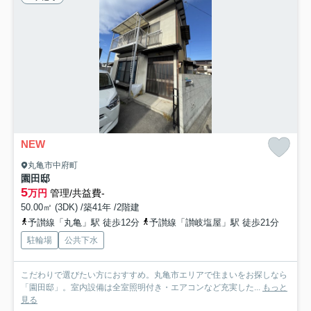
NEW
丸亀市中府町
園田邸
5
万円
管理/共益費-
50.00㎡ (3DK) /築41年 /2階建
予讃線「丸亀」駅 徒歩12分
予讃線「讃岐塩屋」駅 徒歩21分
駐輪場
公共下水
こだわりで選びたい方におすすめ。丸亀市エリアで住まいをお探しなら
「園田邸」。室内設備は全室照明付き・エアコンなど充実した...
もっと
見る