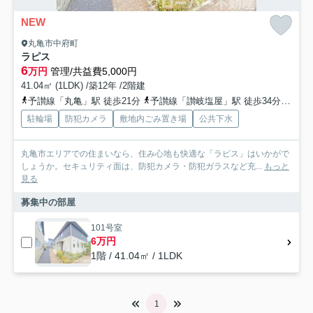
NEW
丸亀市中府町
ラピス
6
万円
管理/共益費5,000円
41.04㎡ (1LDK) /築12年 /2階建
予讃線「丸亀」駅 徒歩21分
予讃線「讃岐塩屋」駅 徒歩34分
予讃
駐輪場
防犯カメラ
敷地内ごみ置き場
公共下水
丸亀市エリアでの住まいなら、住み心地も快適な「ラピス」はいかがで
しょうか。セキュリティ面は、防犯カメラ・防犯ガラスなど充...
もっと
見る
募集中の部屋
101号室
6万円
1階 / 41.04㎡ / 1LDK
1