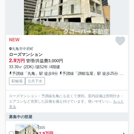
NEW
丸亀市中府町
ローズマンション
2.9
万円
管理/共益費3,000円
33.39㎡ (2DK) /築52年 /4階建
予讃線「丸亀」駅 徒歩9分
予讃線「讃岐塩屋」駅 徒歩25分
予讃線
駐輪場
公共下水
ローズマンション：予讃線丸亀にも近くて便利。室内設備は照明付き・
エアコンなど充実した設備を備え付けています。使いやすいシ...
もっと
見る
募集中の部屋
305
2.9万円