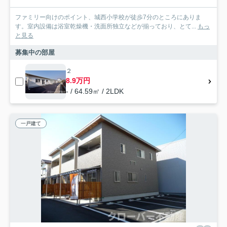
ファミリー向けのポイント、城西小学校が徒歩7分のところにありま
す。室内設備は浴室乾燥機・洗面所独立などが揃っており、とて...
もっ
と見る
募集中の部屋
２
8.9万円
- / 64.59㎡ / 2LDK
一戸建て