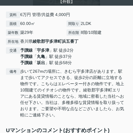
【外観】
6万円 管理/共益費 4,000円
賃料
60.00㎡
2LDK
面積
間取り
築29年
8階/10階建
築年数
所在階
香川県
綾歌郡宇多津町
浜五番丁
所在地
予讃線
「
宇多津
」駅 徒歩2分
交通
予讃線
「
丸亀
」駅 徒歩37分
予讃線
「
坂出
」駅 徒歩58分
歩いて267mの場所に、きむら宇多津店があります。駅
備考
まで歩いてアクセスできる、徒歩2分の距離に立地する
物件です。こちらはエレベーター付きの物件です。地上
10階建てのイチオシの物件です。綾歌郡宇多津町エリ
アにある賃貸情報のことなら、地域に密着した当社へお
任せ下さい。当社は、多種多様な賃貸情報を取り扱って
おります。ご要望や不明な点などございましたら、お気
軽にご連絡下さい。
Uマンションのコメント(おすすめポイント)