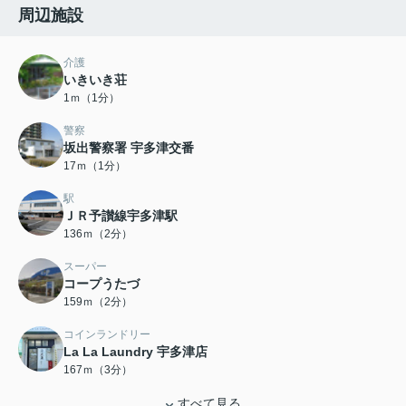
周辺施設
介護
いきいき荘
1ｍ（1分）
警察
坂出警察署 宇多津交番
17ｍ（1分）
駅
ＪＲ予讃線宇多津駅
136ｍ（2分）
スーパー
コープうたづ
159ｍ（2分）
コインランドリー
La La Laundry 宇多津店
167ｍ（3分）
すべて見る