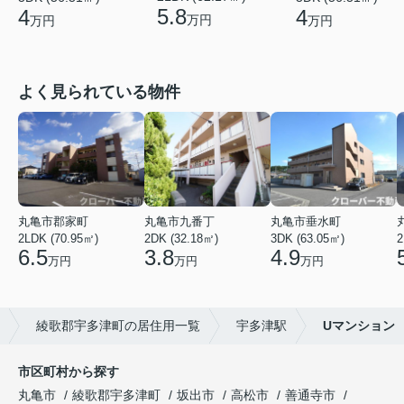
5.8
4
4
万円
万円
万円
よく見られている物件
丸亀市郡家町
丸亀市九番丁
丸亀市垂水町
2LDK (70.95㎡)
2DK (32.18㎡)
3DK (63.05㎡)
2
6.5
3.8
4.9
万円
万円
万円
綾歌郡宇多津町の居住用一覧
宇多津駅
Uマンション
市区町村から探す
丸亀市
綾歌郡宇多津町
坂出市
高松市
善通寺市