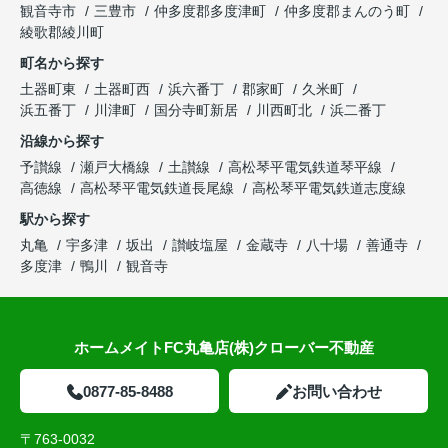
観音寺市
三豊市
仲多度郡多度津町
仲多度郡まんのう町
綾歌郡綾川町
町名から探す
土器町東
土器町西
浜六番丁
郡家町
久米町
浜五番丁
川津町
国分寺町新居
川西町北
浜二番丁
沿線から探す
予讃線
瀬戸大橋線
土讃線
高松琴平電気鉄道琴平線
高徳線
高松琴平電気鉄道長尾線
高松琴平電気鉄道志度線
駅から探す
丸亀
宇多津
坂出
讃岐塩屋
金蔵寺
八十場
善通寺
多度津
鴨川
観音寺
ホームメイトFC丸亀店(株)クローバー不動産
0877-85-8488
お問い合わせ
〒763-0032