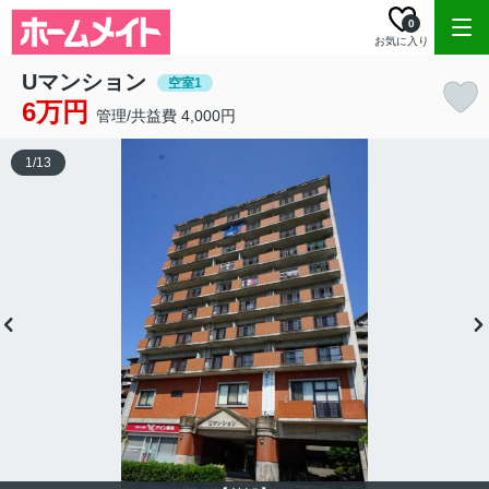
0
お気に入り
Uマンション
空室1
6万円
管理/共益費 4,000円
1
/
13