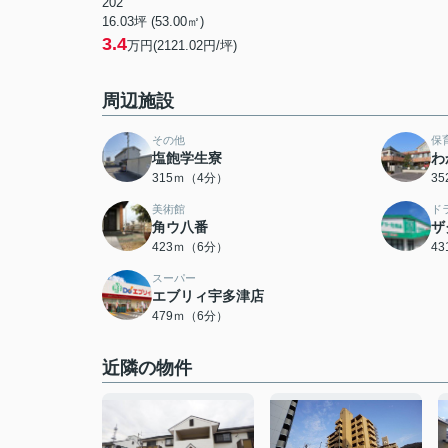
202
16.03坪 (53.00㎡)
3.4
万円(2121.02円/坪)
周辺施設
その他
保
塩飽学生寮
わ
315ｍ（4分）
3
美術館
ド
角ウ八番
ザ
423ｍ（6分）
4
スーパー
エブリィ宇多津店
479ｍ（6分）
近隣の物件