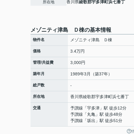
香川県
綾歌郡宇多津町
浜七番丁
所在地
メゾニティ津島 Ｄ棟の基本情報
物件名
メゾニティ津島 Ｄ棟
価格
3.4万円
管理/共益費
3,000円
築年月
1989年3月（築37年）
総戸数
-
所在地
香川県
綾歌郡宇多津町
浜七番丁
交通
予讃線
「
宇多津
」駅 徒歩12分
予讃線
「
丸亀
」駅 徒歩48分
予讃線
「
坂出
」駅 徒歩51分