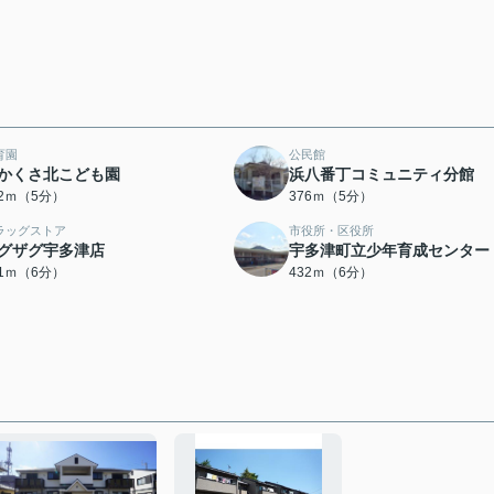
育園
公民館
かくさ北こども園
浜八番丁コミュニティ分館
52ｍ（5分）
376ｍ（5分）
ラッグストア
市役所・区役所
グザグ宇多津店
宇多津町立少年育成センター
31ｍ（6分）
432ｍ（6分）