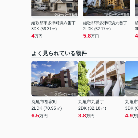
綾歌郡宇多津町浜六番丁
綾歌郡宇多津町浜六番丁
3DK (56.31㎡)
2LDK (62.17㎡)
3
4
5.8
4
万円
万円
よく見られている物件
丸亀市郡家町
丸亀市九番丁
丸亀市
2LDK (70.95㎡)
2DK (32.18㎡)
3DK (
6.5
3.8
4.9
万円
万円
万