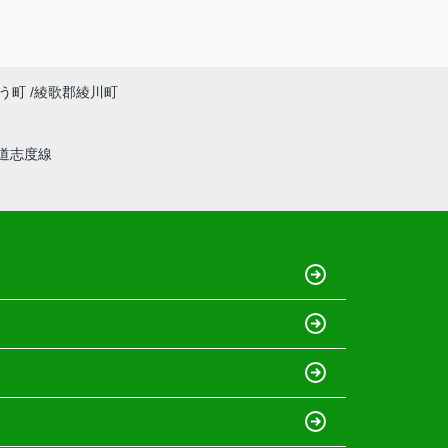
う町
綾歌郡綾川町
道志度線