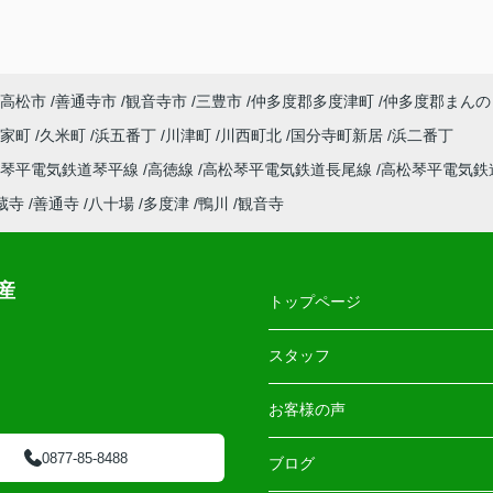
高松市
善通寺市
観音寺市
三豊市
仲多度郡多度津町
仲多度郡まんの
郡家町
久米町
浜五番丁
川津町
川西町北
国分寺町新居
浜二番丁
松琴平電気鉄道琴平線
高徳線
高松琴平電気鉄道長尾線
高松琴平電気鉄
蔵寺
善通寺
八十場
多度津
鴨川
観音寺
産
トップページ
スタッフ
お客様の声
0877-85-8488
ブログ