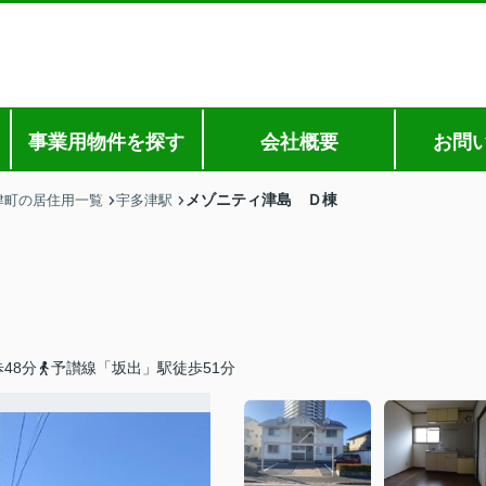
事業用物件を探す
会社概要
お問
メゾニティ津島 Ｄ棟
津町の居住用一覧
宇多津駅
48分
予讃線「坂出」駅徒歩51分