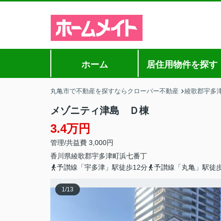
ホーム
居住用物件を探す
丸亀市で不動産を探すならクローバー不動産
綾歌郡宇多
メゾニティ津島 Ｄ棟
3.4万円
管理/共益費 3,000円
香川県
綾歌郡宇多津町
浜七番丁
予讃線「宇多津」駅徒歩12分
予讃線「丸亀」駅徒歩
1
/
13