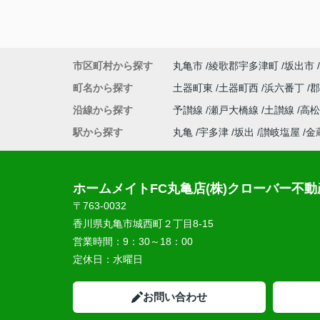
市区町村から探す
丸亀市
綾歌郡宇多津町
坂出市
町名から探す
土器町東
土器町西
浜六番丁
沿線から探す
予讃線
瀬戸大橋線
土讃線
高
駅から探す
丸亀
宇多津
坂出
讃岐塩屋
金
ホームメイトFC丸亀店(株)クローバー不動
〒763-0032
香川県丸亀市城西町２丁目8-15
営業時間：
9：30～18：00
定休日：
水曜日
お問い合わせ