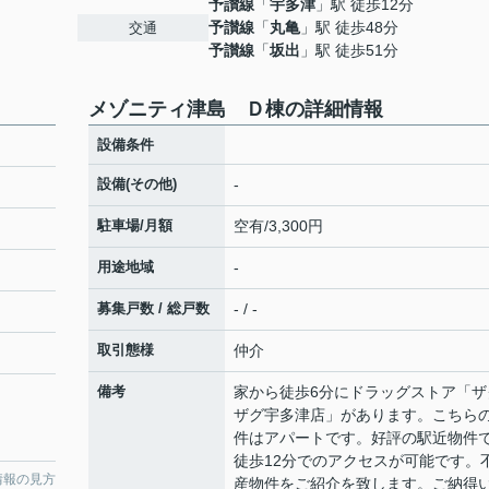
予讃線
「
宇多津
」駅 徒歩12分
予讃線
「
丸亀
」駅 徒歩48分
交通
予讃線
「
坂出
」駅 徒歩51分
メゾニティ津島 Ｄ棟の詳細情報
設備条件
設備(その他)
-
駐車場/月額
空有/3,300円
用途地域
-
募集戸数 / 総戸数
- / -
取引態様
仲介
備考
家から徒歩6分にドラッグストア「ザ
ザグ宇多津店」があります。こちら
件はアパートです。好評の駅近物件
徒歩12分でのアクセスが可能です。
情報の見方
産物件をご紹介を致します。ご納得