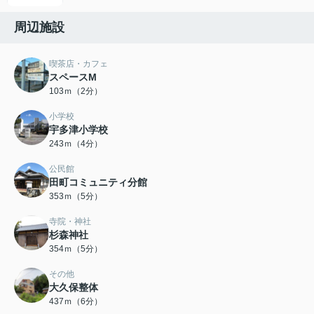
周辺施設
喫茶店・カフェ
スペースM
103ｍ（2分）
小学校
宇多津小学校
243ｍ（4分）
公民館
田町コミュニティ分館
353ｍ（5分）
寺院・神社
杉森神社
354ｍ（5分）
その他
大久保整体
437ｍ（6分）