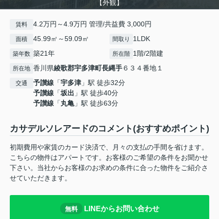
【外観】
4.2万円～4.9万円 管理/共益費 3,000円
賃料
45.99㎡～59.09㎡
1LDK
面積
間取り
築21年
1階/2階建
築年数
所在階
香川県
綾歌郡宇多津町
長縄手
６３４番地１
所在地
予讃線
「
宇多津
」駅 徒歩32分
交通
予讃線
「
坂出
」駅 徒歩40分
予讃線
「
丸亀
」駅 徒歩63分
カサデルソレアードのコメント(おすすめポイント)
初期費用や家賃のカード決済で、月々の支払の手間を省けます。
こちらの物件はアパートです。お客様のご希望の条件をお聞かせ
下さい。当社からお客様のお求めの条件に合った物件をご紹介さ
せていただきます。
LINEからお問い合わせ
無料