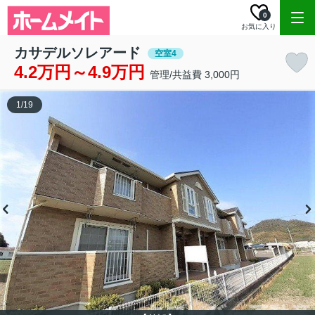
0
お気に入り
カサデルソレアード
空室4
4.2万円～4.9万円
管理/共益費 3,000円
1
/
19