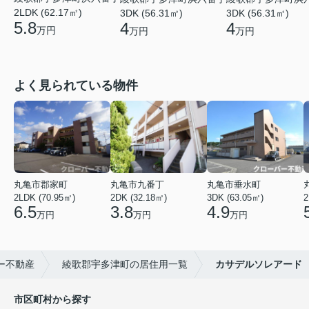
2LDK (62.17㎡)
3DK (56.31㎡)
3DK (56.31㎡)
5.8
4
4
万円
万円
万円
よく見られている物件
丸亀市郡家町
丸亀市九番丁
丸亀市垂水町
2LDK (70.95㎡)
2DK (32.18㎡)
3DK (63.05㎡)
2
6.5
3.8
4.9
万円
万円
万円
ー不動産
綾歌郡宇多津町の居住用一覧
カサデルソレアード
市区町村から探す