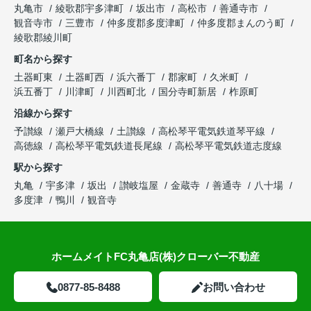
丸亀市
綾歌郡宇多津町
坂出市
高松市
善通寺市
観音寺市
三豊市
仲多度郡多度津町
仲多度郡まんのう町
綾歌郡綾川町
町名から探す
土器町東
土器町西
浜六番丁
郡家町
久米町
浜五番丁
川津町
川西町北
国分寺町新居
柞原町
沿線から探す
予讃線
瀬戸大橋線
土讃線
高松琴平電気鉄道琴平線
高徳線
高松琴平電気鉄道長尾線
高松琴平電気鉄道志度線
駅から探す
丸亀
宇多津
坂出
讃岐塩屋
金蔵寺
善通寺
八十場
多度津
鴨川
観音寺
ホームメイトFC丸亀店(株)クローバー不動産
0877-85-8488
お問い合わせ