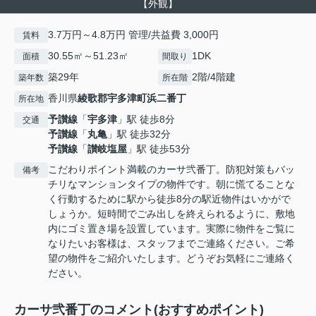
【外観】
3.7万円～4.8万円 管理/共益費 3,000円
賃料
30.55㎡～51.23㎡
1DK
面積
間取り
築29年
2階/4階建
築年数
所在階
香川県
綾歌郡宇多津町
浜二番丁
所在地
予讃線
「
宇多津
」駅 徒歩8分
交通
予讃線
「
丸亀
」駅 徒歩32分
予讃線
「
讃岐塩屋
」駅 徒歩53分
こだわりポイント満載のカーサ弐番丁。防犯対策もバッ
備考
チリなマンションタイプの物件です。朝に慌てることな
く行動するために駅から徒歩8分の駅近物件はいかがで
しょうか。短時間でごみ出しを終えられるように、敷地
内にゴミ置き場を設置しています。実際に物件をご覧に
なりたいお客様は、スタッフまでご連絡ください。ご希
望の物件をご紹介いたします。どうぞお気軽にご連絡く
ださい。
カーサ弐番丁のコメント(おすすめポイント)