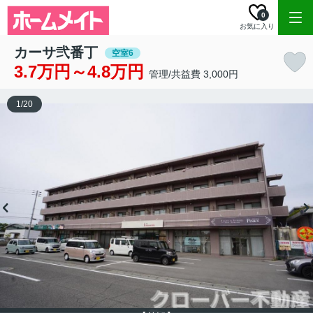
0
お気に入り
カーサ弐番丁
空室6
3.7万円～4.8万円
管理/共益費 3,000円
1
/
20