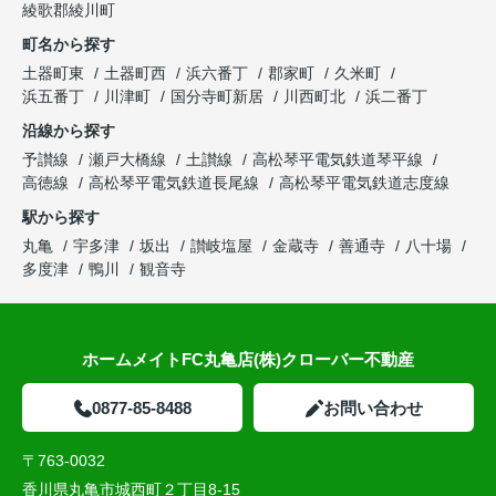
綾歌郡綾川町
町名から探す
土器町東
土器町西
浜六番丁
郡家町
久米町
浜五番丁
川津町
国分寺町新居
川西町北
浜二番丁
沿線から探す
予讃線
瀬戸大橋線
土讃線
高松琴平電気鉄道琴平線
高徳線
高松琴平電気鉄道長尾線
高松琴平電気鉄道志度線
駅から探す
丸亀
宇多津
坂出
讃岐塩屋
金蔵寺
善通寺
八十場
多度津
鴨川
観音寺
ホームメイトFC丸亀店(株)クローバー不動産
0877-85-8488
お問い合わせ
〒763-0032
香川県丸亀市城西町２丁目8-15