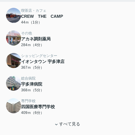
喫茶店・カフェ
CREW THE CAMP
44ｍ（1分）
その他
アカネ調剤薬局
284ｍ（4分）
ショッピングセンター
イオンタウン 宇多津店
367ｍ（5分）
総合病院
宇多津病院
368ｍ（5分）
専門学校
四国医療専門学校
409ｍ（6分）
すべて見る