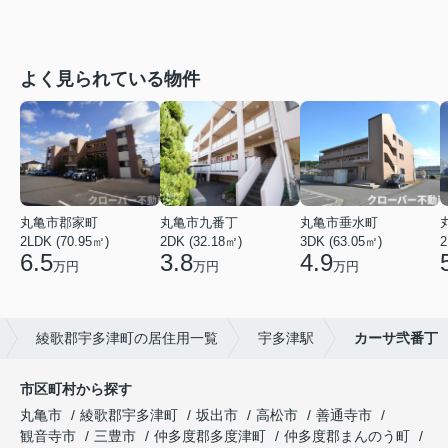
よく見られている物件
丸亀市郡家町
丸亀市九番丁
丸亀市垂水町
2LDK (70.95㎡)
2DK (32.18㎡)
3DK (63.05㎡)
2
6.5
3.8
4.9
万円
万円
万円
綾歌郡宇多津町の居住用一覧
宇多津駅
カーサ弐番丁
市区町村から探す
丸亀市
綾歌郡宇多津町
坂出市
高松市
善通寺市
観音寺市
三豊市
仲多度郡多度津町
仲多度郡まんのう町