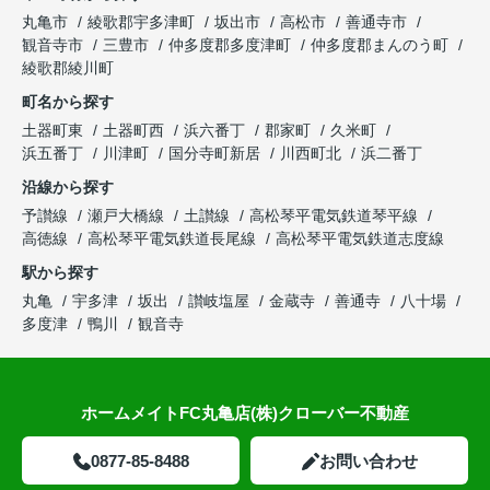
丸亀市
綾歌郡宇多津町
坂出市
高松市
善通寺市
観音寺市
三豊市
仲多度郡多度津町
仲多度郡まんのう町
綾歌郡綾川町
町名から探す
土器町東
土器町西
浜六番丁
郡家町
久米町
浜五番丁
川津町
国分寺町新居
川西町北
浜二番丁
沿線から探す
予讃線
瀬戸大橋線
土讃線
高松琴平電気鉄道琴平線
高徳線
高松琴平電気鉄道長尾線
高松琴平電気鉄道志度線
駅から探す
丸亀
宇多津
坂出
讃岐塩屋
金蔵寺
善通寺
八十場
多度津
鴨川
観音寺
ホームメイトFC丸亀店(株)クローバー不動産
0877-85-8488
お問い合わせ