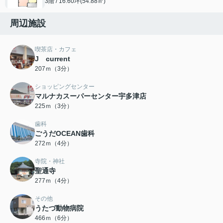
3階 / 16.60坪(54.88㎡)
周辺施設
喫茶店・カフェ
J current
207ｍ（3分）
ショッピングセンター
マルナカスーパーセンター宇多津店
225ｍ（3分）
歯科
ごうだOCEAN歯科
272ｍ（4分）
寺院・神社
聖通寺
277ｍ（4分）
その他
うたづ動物病院
466ｍ（6分）