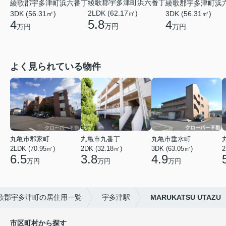
綾歌郡宇多津町浜六番丁
綾歌郡宇多津町浜六番丁
綾歌郡宇多津町浜
2LDK (62.17㎡)
3DK (56.31㎡)
3DK (56.31㎡)
5.8
4
4
万円
万円
万円
よく見られている物件
丸亀市郡家町
丸亀市九番丁
丸亀市垂水町
2LDK (70.95㎡)
2DK (32.18㎡)
3DK (63.05㎡)
2
6.5
3.8
4.9
万円
万円
万円
歌郡宇多津町の居住用一覧
宇多津駅
MARUKATSU UTAZU
市区町村から探す