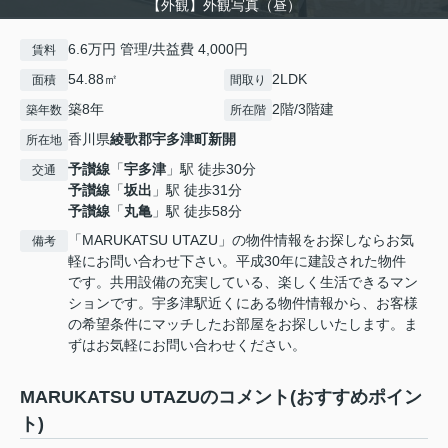
【外観】外観写真（昼）
6.6万円 管理/共益費 4,000円
賃料
54.88㎡
2LDK
面積
間取り
築8年
2階/3階建
築年数
所在階
香川県
綾歌郡宇多津町
新開
所在地
予讃線
「
宇多津
」駅 徒歩30分
交通
予讃線
「
坂出
」駅 徒歩31分
予讃線
「
丸亀
」駅 徒歩58分
「MARUKATSU UTAZU」の物件情報をお探しならお気
備考
軽にお問い合わせ下さい。平成30年に建設された物件
です。共用設備の充実している、楽しく生活できるマン
ションです。宇多津駅近くにある物件情報から、お客様
の希望条件にマッチしたお部屋をお探しいたします。ま
ずはお気軽にお問い合わせください。
MARUKATSU UTAZUのコメント(おすすめポイン
ト)