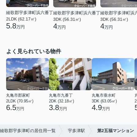
綾歌郡宇多津町浜六番丁
綾歌郡宇多津町浜六番丁
綾歌郡宇多津町浜
2LDK (62.17㎡)
3DK (56.31㎡)
3DK (56.31㎡)
5.8
4
4
万円
万円
万円
よく見られている物件
丸亀市郡家町
丸亀市九番丁
丸亀市垂水町
2LDK (70.95㎡)
2DK (32.18㎡)
3DK (63.05㎡)
2
6.5
3.8
4.9
万円
万円
万円
綾歌郡宇多津町の居住用一覧
宇多津駅
第2五福マンション