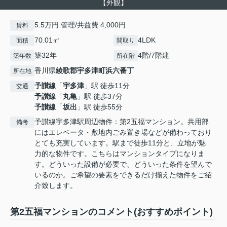
【外観】
5.5万円 管理/共益費 4,000円
賃料
70.01㎡
4LDK
面積
間取り
築32年
4階/7階建
築年数
所在階
香川県
綾歌郡宇多津町
浜六番丁
所在地
予讃線
「
宇多津
」駅 徒歩11分
交通
予讃線
「
丸亀
」駅 徒歩37分
予讃線
「
坂出
」駅 徒歩55分
予讃線宇多津駅周辺物件：第2五福マンション。共用部
備考
にはエレベータ・敷地内ごみ置き場などが備わっており
とても充実しています。駅まで徒歩11分と、立地が魅
力的な物件です。こちらはマンションタイプになりま
す。どういった設備が必要で、どういった条件を望んで
いるのか。ご希望の要素をできるだけ揃えた物件をご紹
介致します。
第2五福マンションのコメント(おすすめポイント)