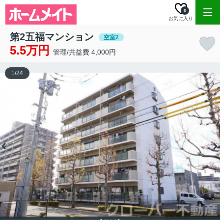
0
お気に入り
第2五福マンション
空室2
5.5万円
管理/共益費 4,000円
1
/
24