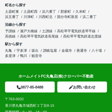
町名から探す
土器町東
土器町西
浜六番丁
郡家町
久米町
浜五番丁
川津町
川西町北
国分寺町新居
浜二番丁
沿線から探す
予讃線
瀬戸大橋線
土讃線
高松琴平電気鉄道琴平線
高徳線
高松琴平電気鉄道長尾線
高松琴平電気鉄道志度線
駅から探す
丸亀
宇多津
坂出
讃岐塩屋
金蔵寺
善通寺
八十場
多度津
鴨川
観音寺
ホームメイトFC丸亀店(株)クローバー不動産
0877-85-8488
お問い合わせ
〒763-0032
香川県丸亀市城西町２丁目8-15
営業時間：
9：30～18：00