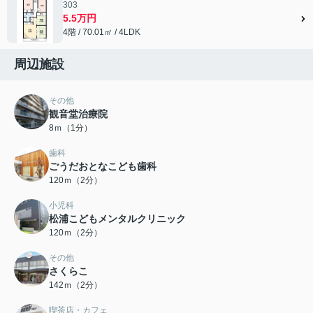
303
5.5万円
4階 / 70.01㎡ / 4LDK
周辺施設
その他
観音堂治療院
8ｍ（1分）
歯科
ごうだおとなこども歯科
120ｍ（2分）
小児科
松浦こどもメンタルクリニック
120ｍ（2分）
その他
さくらこ
142ｍ（2分）
喫茶店・カフェ