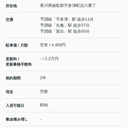
香川県
綾歌郡宇多津町
浜六番丁
所在地
予讃線
「
宇多津
」駅 徒歩11分
交通
予讃線
「
丸亀
」駅 徒歩37分
予讃線
「
坂出
」駅 徒歩55分
空有 / 4,400円
駐車場 / 月額
- / 2.2万円
更新料 /
更新事務手数料
2年
契約期間
空家
現況
即時
入居可能日
-
敷金積み増し