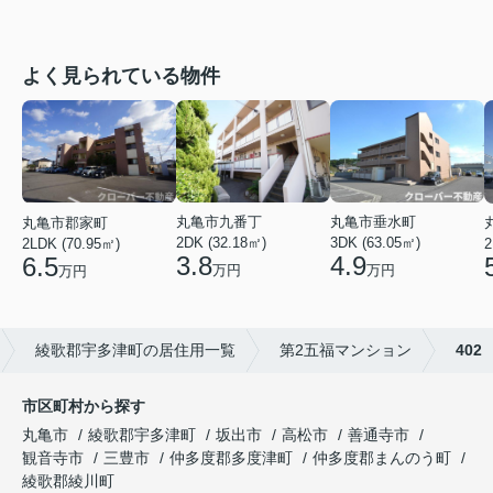
よく見られている物件
丸亀市垂水町
丸亀市九番丁
丸亀市郡家町
3DK (63.05㎡)
2DK (32.18㎡)
2LDK (70.95㎡)
2
4.9
3.8
6.5
万円
万円
万円
綾歌郡宇多津町の居住用一覧
第2五福マンション
402
市区町村から探す
丸亀市
綾歌郡宇多津町
坂出市
高松市
善通寺市
観音寺市
三豊市
仲多度郡多度津町
仲多度郡まんのう町
綾歌郡綾川町