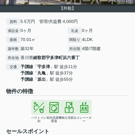
【外観】
5.5万円 管理/共益費 4,000円
賃料
0ヶ月
0ヶ月
保証金
礼金
70.01㎡
4LDK
面積
間取り
築32年
4階/7階建
築年数
所在階
香川県
綾歌郡宇多津町
浜六番丁
所在地
予讃線
「
宇多津
」駅 徒歩11分
交通
予讃線
「
丸亀
」駅 徒歩37分
予讃線
「
坂出
」駅 徒歩55分
物件の特徴
バストイレ
室内洗濯機
独立洗面台
エレベータ
別
置場
ー
セールスポイント