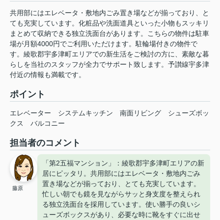
共用部にはエレベータ・敷地内ごみ置き場などが揃っており、と
ても充実しています。化粧品や洗面道具といった小物もスッキリ
まとめて収納できる独立洗面台があります。こちらの物件は駐車
場が月額4000円でご利用いただけます。駐輪場付きの物件で
す。綾歌郡宇多津町エリアでの新生活をご検討の方に、素敵な暮
らしを当社のスタッフが全力でサポート致します。予讃線宇多津
付近の情報も満載です。
ポイント
エレベーター
システムキッチン
南面リビング
シューズボッ
クス
バルコニー
担当者のコメント
「第2五福マンション」：綾歌郡宇多津町エリアの新
居にピッタリ。共用部にはエレベータ・敷地内ごみ
置き場などが揃っており、とても充実しています。
藤原
忙しい朝でも鏡を見ながらサッと身支度を整えられ
る独立洗面台を採用しています。使い勝手の良いシ
ューズボックスがあり、必要な時に靴をすぐに出せ