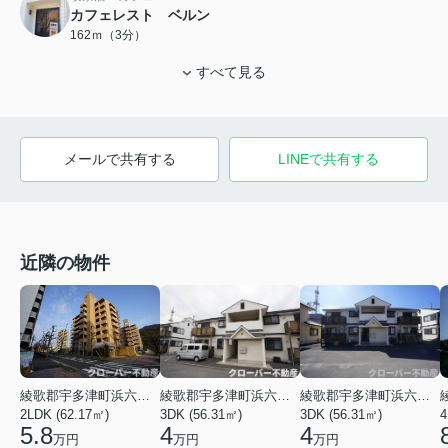
カフェレスト ベルン
162ｍ（3分）
すべて見る
メールで共有する
LINEで共有する
近隣の物件
綾歌郡宇多津町浜六番丁
綾歌郡宇多津町浜六番丁
綾歌郡宇多津町浜六番丁
4
2LDK (62.17㎡)
3DK (56.31㎡)
3DK (56.31㎡)
5.8
4
4
万円
万円
万円