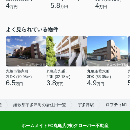
5.8
4
4
万円
万円
万円
よく見られている物件
丸亀市郡家町
丸亀市九番丁
丸亀市垂水町
2LDK (70.95㎡)
2DK (32.18㎡)
3DK (63.05㎡)
2
6.5
3.8
4.9
万円
万円
万円
産
綾歌郡宇多津町の居住用一覧
宇多津駅
ロフティN1
ホームメイトFC丸亀店(株)クローバー不動産