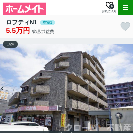
0
お気に入り
ロフティN1
空室1
5.5万円
管理/共益費 -
1
/
24