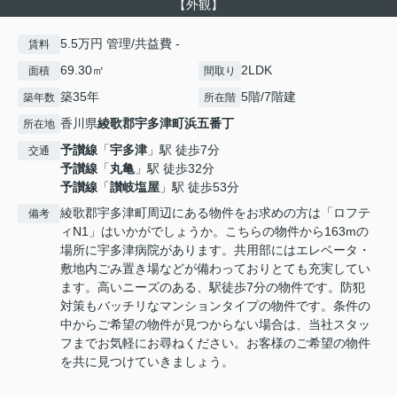
【外観】
5.5万円 管理/共益費 -
賃料
69.30㎡
2LDK
面積
間取り
築35年
5階/7階建
築年数
所在階
香川県
綾歌郡宇多津町
浜五番丁
所在地
予讃線
「
宇多津
」駅 徒歩7分
交通
予讃線
「
丸亀
」駅 徒歩32分
予讃線
「
讃岐塩屋
」駅 徒歩53分
綾歌郡宇多津町周辺にある物件をお求めの方は「ロフテ
備考
ィN1」はいかがでしょうか。こちらの物件から163mの
場所に宇多津病院があります。共用部にはエレベータ・
敷地内ごみ置き場などが備わっておりとても充実してい
ます。高いニーズのある、駅徒歩7分の物件です。防犯
対策もバッチリなマンションタイプの物件です。条件の
中からご希望の物件が見つからない場合は、当社スタッ
フまでお気軽にお尋ねください。お客様のご希望の物件
を共に見つけていきましょう。