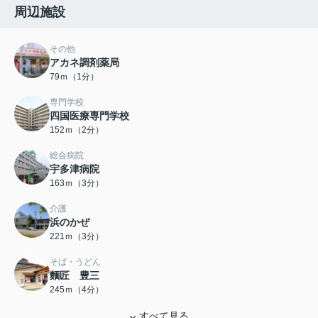
周辺施設
その他
アカネ調剤薬局
79ｍ（1分）
専門学校
四国医療専門学校
152ｍ（2分）
総合病院
宇多津病院
163ｍ（3分）
介護
浜のかぜ
221ｍ（3分）
そば・うどん
麵匠 豊三
245ｍ（4分）
すべて見る