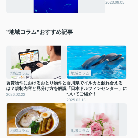
館」をご紹
2023.09.05
介！
”地域コラム”おすすめ記事
地域コラム
地域コラム
賃貸物件におけるおとり物件と
香川県でイルカと触れ合える
は？規制内容と見分け方を解説
「日本ドルフィンセンター」に
ついてご紹介！
2026.02.22
2025.02.13
地域コラム
地域コラム