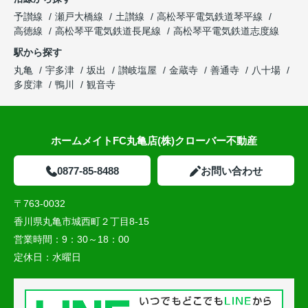
予讃線
瀬戸大橋線
土讃線
高松琴平電気鉄道琴平線
高徳線
高松琴平電気鉄道長尾線
高松琴平電気鉄道志度線
駅から探す
丸亀
宇多津
坂出
讃岐塩屋
金蔵寺
善通寺
八十場
多度津
鴨川
観音寺
ホームメイトFC丸亀店(株)クローバー不動産
0877-85-8488
お問い合わせ
〒763-0032
香川県丸亀市城西町２丁目8-15
営業時間：
9：30～18：00
定休日：
水曜日