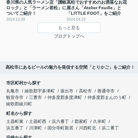
香川県の人気ラーメン店「讃岐
高松でおすすめのお洒落なお花
ロック」と「ラーメン若松」に
屋さん「Atelier Feuille」と
ついてご紹介！
「LITTLE FOOT」をご紹介
2024.12.09
2024.04.23
もっと見る
ブログトップへ
高松市にあるビールの魅力を発信する空間「とりかご」をご紹介！
市区町村から探す
丸亀市
綾歌郡宇多津町
坂出市
高松市
善通寺市
観音寺市
三豊市
仲多度郡多度津町
仲多度郡まんのう町
綾歌郡綾川町
町名から探す
土器町東
土器町西
浜六番丁
郡家町
久米町
浜五番丁
川津町
国分寺町新居
川西町北
浜二番丁
沿線から探す