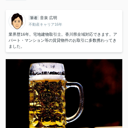
音泉 広明
筆者
不動産キャリア16年
業界歴16年。宅地建物取引士。香川県全域対応できます。ア
パート・マンション等の賃貸物件のお取引に多数携わってき
ました。