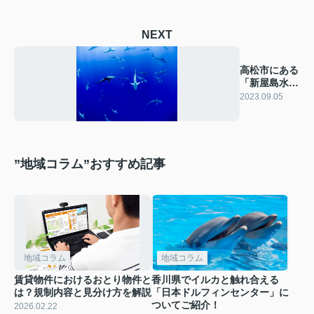
NEXT
高松市にある
「新屋島水族
館」をご紹
2023.09.05
介！
”地域コラム”おすすめ記事
地域コラム
地域コラム
賃貸物件におけるおとり物件と
香川県でイルカと触れ合える
は？規制内容と見分け方を解説
「日本ドルフィンセンター」に
ついてご紹介！
2026.02.22