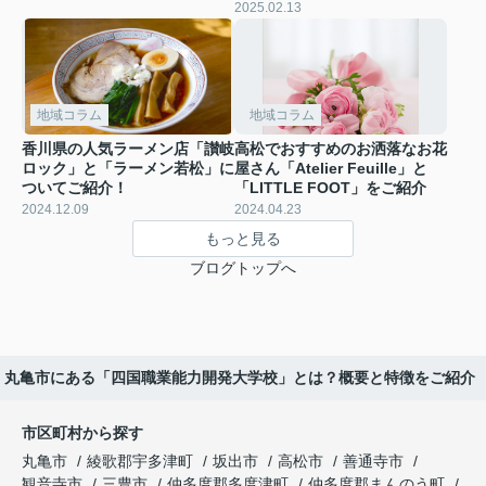
2025.02.13
地域コラム
地域コラム
香川県の人気ラーメン店「讃岐
高松でおすすめのお洒落なお花
ロック」と「ラーメン若松」に
屋さん「Atelier Feuille」と
ついてご紹介！
「LITTLE FOOT」をご紹介
2024.12.09
2024.04.23
もっと見る
ブログトップへ
丸亀市にある「四国職業能力開発大学校」とは？概要と特徴をご紹介
市区町村から探す
丸亀市
綾歌郡宇多津町
坂出市
高松市
善通寺市
観音寺市
三豊市
仲多度郡多度津町
仲多度郡まんのう町