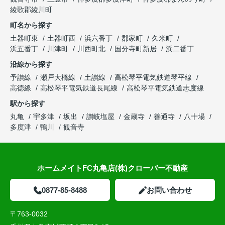
綾歌郡綾川町
町名から探す
土器町東
土器町西
浜六番丁
郡家町
久米町
浜五番丁
川津町
川西町北
国分寺町新居
浜二番丁
沿線から探す
予讃線
瀬戸大橋線
土讃線
高松琴平電気鉄道琴平線
高徳線
高松琴平電気鉄道長尾線
高松琴平電気鉄道志度線
駅から探す
丸亀
宇多津
坂出
讃岐塩屋
金蔵寺
善通寺
八十場
多度津
鴨川
観音寺
ホームメイトFC丸亀店(株)クローバー不動産
0877-85-8488
お問い合わせ
〒763-0032