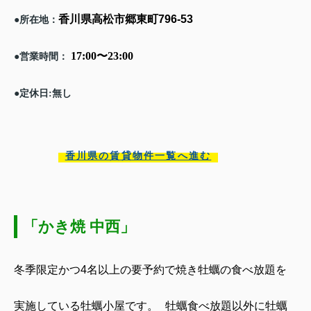
香川県高松市郷東町
796-53
所在地：
●
17:00
〜
23:00
営業時間：
●
定休日
無し
●
:
香川県の賃貸物件一覧へ進む
「かき焼 中西」
冬季限定かつ
4
名以上の要予約で焼き牡蠣の食べ放題を
実施している牡蠣小屋です。
牡蠣食べ放題以外に牡蠣