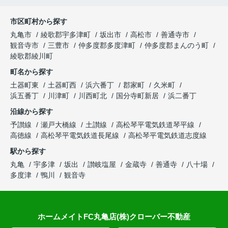
市区町村から探す
丸亀市
綾歌郡宇多津町
坂出市
高松市
善通寺市
観音寺市
三豊市
仲多度郡多度津町
仲多度郡まんのう町
綾歌郡綾川町
町名から探す
土器町東
土器町西
浜六番丁
郡家町
久米町
浜五番丁
川津町
川西町北
国分寺町新居
浜二番丁
沿線から探す
予讃線
瀬戸大橋線
土讃線
高松琴平電気鉄道琴平線
高徳線
高松琴平電気鉄道長尾線
高松琴平電気鉄道志度線
駅から探す
丸亀
宇多津
坂出
讃岐塩屋
金蔵寺
善通寺
八十場
多度津
鴨川
観音寺
ホームメイトFC丸亀店(株)クローバー不動産