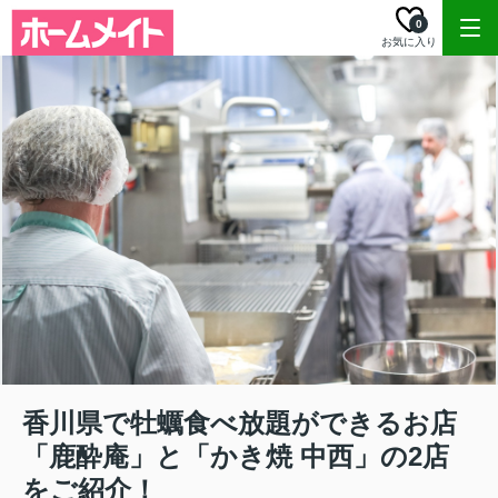
0
お気に入り
香川県で牡蠣食べ放題ができるお店
「鹿酔庵」と「かき焼 中西」の2店
をご紹介！