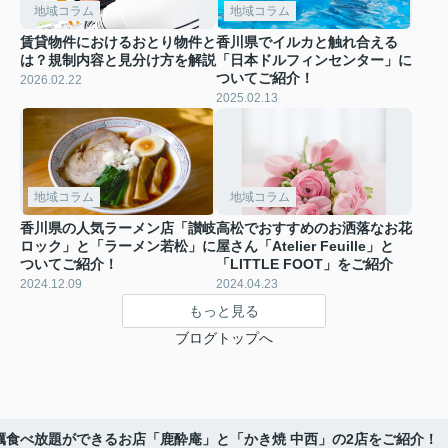
地域コラム
地域コラム
賃貸物件におけるおとり物件と
香川県でイルカと触れ合える
は？規制内容と見分け方を解説
「日本ドルフィンセンター」に
ついてご紹介！
2026.02.22
2025.02.13
地域コラム
地域コラム
香川県の人気ラーメン店「讃岐
高松でおすすめのお洒落なお花
ロック」と「ラーメン若松」に
屋さん「Atelier Feuille」と
ついてご紹介！
「LITTLE FOOT」をご紹介
2024.12.09
2024.04.23
もっと見る
ブログトップへ
蠣食べ放題ができるお店「鹿酔庵」と「かき焼 中西」の2店をご紹介！