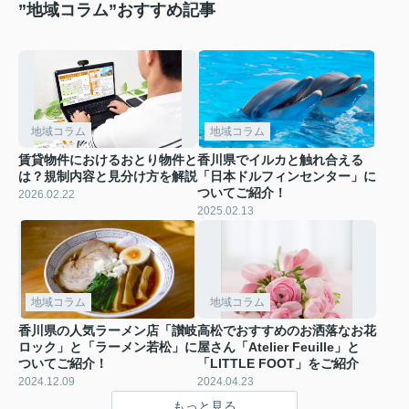
”地域コラム”おすすめ記事
地域コラム
地域コラム
賃貸物件におけるおとり物件と
香川県でイルカと触れ合える
は？規制内容と見分け方を解説
「日本ドルフィンセンター」に
ついてご紹介！
2026.02.22
2025.02.13
地域コラム
地域コラム
香川県の人気ラーメン店「讃岐
高松でおすすめのお洒落なお花
ロック」と「ラーメン若松」に
屋さん「Atelier Feuille」と
ついてご紹介！
「LITTLE FOOT」をご紹介
2024.12.09
2024.04.23
もっと見る