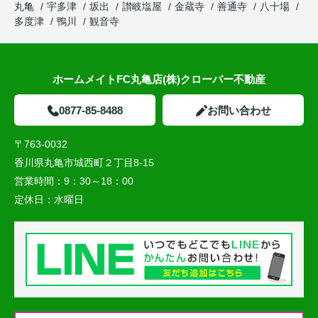
丸亀
宇多津
坂出
讃岐塩屋
金蔵寺
善通寺
八十場
多度津
鴨川
観音寺
ホームメイトFC丸亀店(株)クローバー不動産
0877-85-8488
お問い合わせ
〒763-0032
香川県丸亀市城西町２丁目8-15
営業時間：
9：30～18：00
定休日：
水曜日