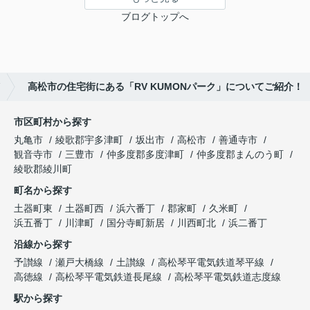
ブログトップへ
高松市の住宅街にある「RV KUMONパーク」についてご紹介！
市区町村から探す
丸亀市
綾歌郡宇多津町
坂出市
高松市
善通寺市
観音寺市
三豊市
仲多度郡多度津町
仲多度郡まんのう町
綾歌郡綾川町
町名から探す
土器町東
土器町西
浜六番丁
郡家町
久米町
浜五番丁
川津町
国分寺町新居
川西町北
浜二番丁
沿線から探す
予讃線
瀬戸大橋線
土讃線
高松琴平電気鉄道琴平線
高徳線
高松琴平電気鉄道長尾線
高松琴平電気鉄道志度線
駅から探す