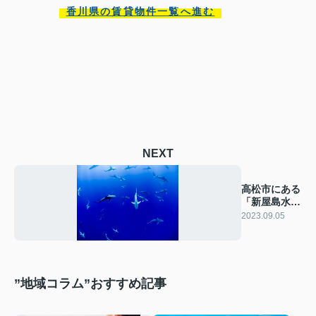
香川県の賃貸物件一覧へ進む
NEXT
高松市にある
「新屋島水族
館」をご紹
2023.09.05
介！
”地域コラム”おすすめ記事