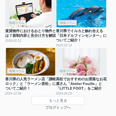
地域コラム
地域コラム
賃貸物件におけるおとり物件と
香川県でイルカと触れ合える
は？規制内容と見分け方を解説
「日本ドルフィンセンター」に
ついてご紹介！
2026.02.22
2025.02.13
地域コラム
地域コラム
香川県の人気ラーメン店「讃岐
高松でおすすめのお洒落なお花
ロック」と「ラーメン若松」に
屋さん「Atelier Feuille」と
ついてご紹介！
「LITTLE FOOT」をご紹介
2024.12.09
2024.04.23
もっと見る
ブログトップへ