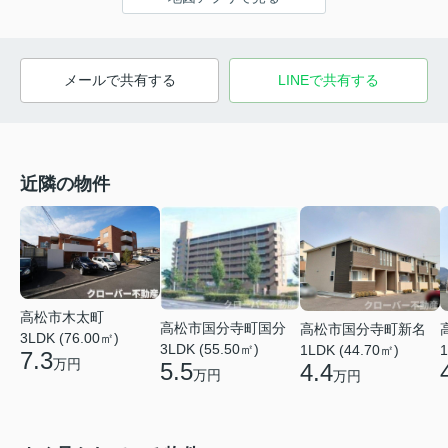
メールで共有する
LINEで共有する
近隣の物件
高松市木太町
高松市国分寺町国分
高松市国分寺町新名
3LDK (76.00㎡)
3LDK (55.50㎡)
1LDK (44.70㎡)
1
7.3
万円
5.5
4.4
万円
万円