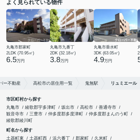
よく見られている物件
丸亀市郡家町
丸亀市九番丁
丸亀市垂水町
2LDK (70.95㎡)
2DK (32.18㎡)
3DK (63.05㎡)
2
6.5
3.8
4.9
万円
万円
万円
バー不動産
高松市の居住用一覧
鬼無駅
リュミエール
市区町村から探す
丸亀市
綾歌郡宇多津町
坂出市
高松市
善通寺市
観音寺市
三豊市
仲多度郡多度津町
仲多度郡まんのう町
綾歌郡綾川町
町名から探す
土器町東
土器町西
浜六番丁
郡家町
久米町