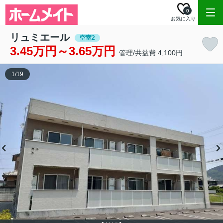
0
お気に入り
リュミエール
空室2
3.45万円～3.65万円
管理/共益費 4,100円
1
/
19