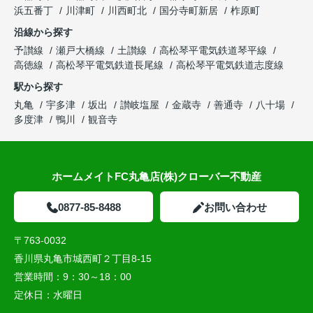
浜五番丁
川津町
川西町北
国分寺町新居
柞原町
沿線から探す
予讃線
瀬戸大橋線
土讃線
高松琴平電気鉄道琴平線
高徳線
高松琴平電気鉄道長尾線
高松琴平電気鉄道志度線
駅から探す
丸亀
宇多津
坂出
讃岐塩屋
金蔵寺
善通寺
八十場
多度津
鴨川
観音寺
ホームメイトFC丸亀店(株)クローバー不動産
0877-85-8488
お問い合わせ
〒763-0032
香川県丸亀市城西町２丁目8-15
営業時間：
9：30～18：00
定休日：
水曜日