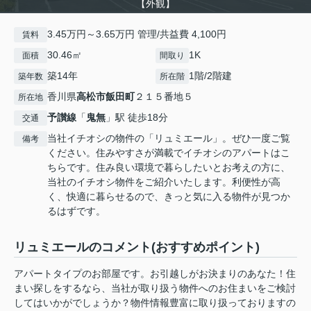
【外観】
3.45万円～3.65万円 管理/共益費 4,100円
賃料
30.46㎡
1K
面積
間取り
築14年
1階/2階建
築年数
所在階
香川県
高松市
飯田町
２１５番地５
所在地
予讃線
「
鬼無
」駅 徒歩18分
交通
当社イチオシの物件の「リュミエール」。ぜひ一度ご覧
備考
ください。住みやすさが満載でイチオシのアパートはこ
ちらです。住み良い環境で暮らしたいとお考えの方に、
当社のイチオシ物件をご紹介いたします。利便性が高
く、快適に暮らせるので、きっと気に入る物件が見つか
るはずです。
リュミエールのコメント(おすすめポイント)
アパートタイプのお部屋です。お引越しがお決まりのあなた！住
まい探しをするなら、当社が取り扱う物件へのお住まいをご検討
してはいかがでしょうか？物件情報豊富に取り扱っておりますの