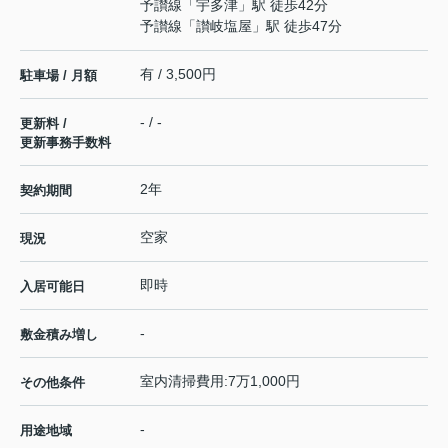
予讃線
「
宇多津
」駅 徒歩42分
予讃線
「
讃岐塩屋
」駅 徒歩47分
有 / 3,500円
駐車場 / 月額
- / -
更新料 /
更新事務手数料
2年
契約期間
空家
現況
即時
入居可能日
-
敷金積み増し
室内清掃費用:7万1,000円
その他条件
-
用途地域