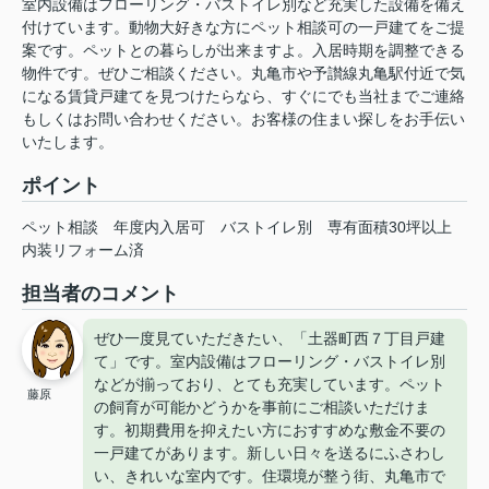
室内設備はフローリング・バストイレ別など充実した設備を備え
付けています。動物大好きな方にペット相談可の一戸建てをご提
案です。ペットとの暮らしが出来ますよ。入居時期を調整できる
物件です。ぜひご相談ください。丸亀市や予讃線丸亀駅付近で気
になる賃貸戸建てを見つけたらなら、すぐにでも当社までご連絡
もしくはお問い合わせください。お客様の住まい探しをお手伝い
いたします。
ポイント
ペット相談
年度内入居可
バストイレ別
専有面積30坪以上
内装リフォーム済
担当者のコメント
ぜひ一度見ていただきたい、「土器町西７丁目戸建
て」です。室内設備はフローリング・バストイレ別
などが揃っており、とても充実しています。ペット
藤原
の飼育が可能かどうかを事前にご相談いただけま
す。初期費用を抑えたい方におすすめな敷金不要の
一戸建てがあります。新しい日々を送るにふさわし
い、きれいな室内です。住環境が整う街、丸亀市で