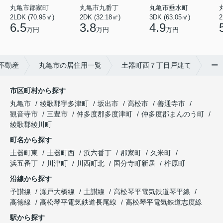
丸亀市垂水町
丸亀市九番丁
丸亀市郡家町
3DK (63.05㎡)
2DK (32.18㎡)
2LDK (70.95㎡)
2
4.9
3.8
6.5
万円
万円
万円
不動産
丸亀市の居住用一覧
土器町西７丁目戸建て
ー
市区町村から探す
丸亀市
綾歌郡宇多津町
坂出市
高松市
善通寺市
観音寺市
三豊市
仲多度郡多度津町
仲多度郡まんのう町
綾歌郡綾川町
町名から探す
土器町東
土器町西
浜六番丁
郡家町
久米町
浜五番丁
川津町
川西町北
国分寺町新居
柞原町
沿線から探す
予讃線
瀬戸大橋線
土讃線
高松琴平電気鉄道琴平線
高徳線
高松琴平電気鉄道長尾線
高松琴平電気鉄道志度線
駅から探す