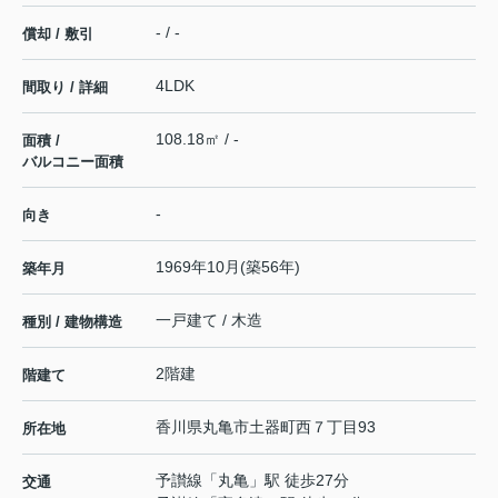
- / -
償却 / 敷引
4LDK
間取り / 詳細
108.18㎡ / -
面積 /
バルコニー面積
-
向き
1969年10月(築56年)
築年月
一戸建て / 木造
種別 / 建物構造
2階建
階建て
香川県
丸亀市
土器町西
７丁目93
所在地
予讃線
「
丸亀
」駅 徒歩27分
交通