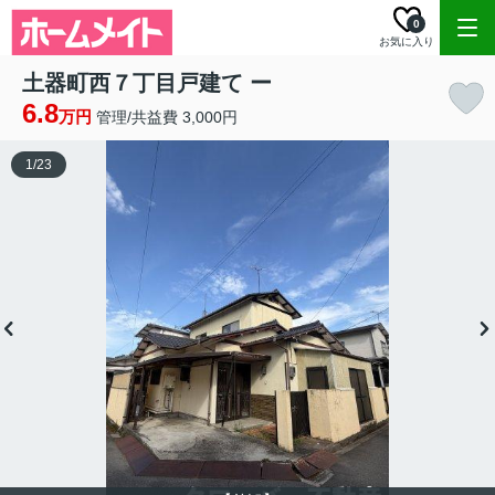
0
お気に入り
土器町西７丁目戸建て ー
6.8
万円
管理/共益費 3,000円
1
/
23