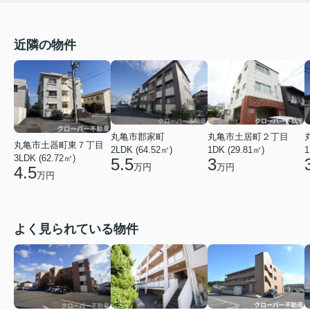
近隣の物件
丸亀市土居町２丁目
丸亀市郡家町
丸亀市土器町東７丁目
1DK (29.81㎡)
1
2LDK (64.52㎡)
3LDK (62.72㎡)
3
5.5
万円
万円
4.5
万円
よく見られている物件