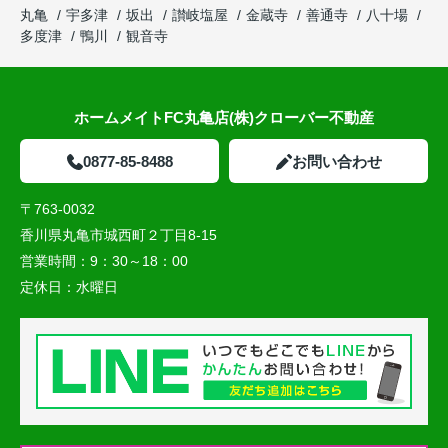
丸亀
宇多津
坂出
讃岐塩屋
金蔵寺
善通寺
八十場
多度津
鴨川
観音寺
ホームメイトFC丸亀店(株)クローバー不動産
0877-85-8488
お問い合わせ
〒763-0032
香川県丸亀市城西町２丁目8-15
営業時間：
9：30～18：00
定休日：
水曜日