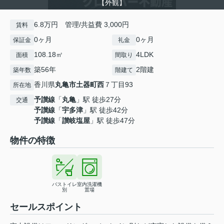
【外観】
6.8万円 管理/共益費 3,000円
賃料
0ヶ月
0ヶ月
保証金
礼金
108.18㎡
4LDK
面積
間取り
築56年
2階建
築年数
階建て
香川県
丸亀市
土器町西
７丁目93
所在地
予讃線
「
丸亀
」駅 徒歩27分
交通
予讃線
「
宇多津
」駅 徒歩42分
予讃線
「
讃岐塩屋
」駅 徒歩47分
物件の特徴
バストイレ
室内洗濯機
別
置場
セールスポイント